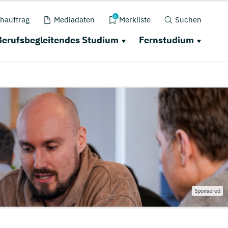
0
hauftrag
Mediadaten
Merkliste
Suchen
Berufsbegleitendes Studium
Fernstudium
Sponsored