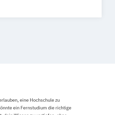
gement
ation & Journalismus
& Regularmedizin
s- und Klimamanagement
g & Digital Commerce
Kommunikationspsychologie
gement
Physiotherapie
Psychologie
ement
Soziale Arbeit & Management
 Professioneller Kinder- und
k & Management
us & Sportmarketing
ent
mmunikation & Digitales Marketing
rlauben, eine Hochschule zu
nagement
Wirtschaftsingenieurwesen
önnte ein Fernstudium die richtige
hologie