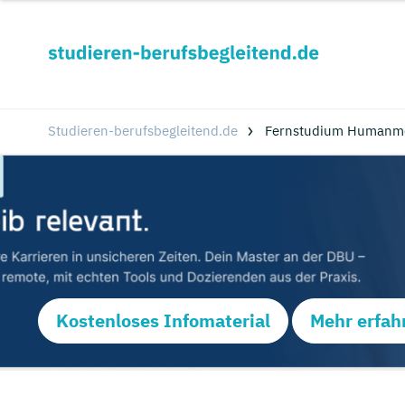
Studieren-berufsbegleitend.de
Fernstudium Humanmed
Kostenloses Infomaterial
Mehr erfah