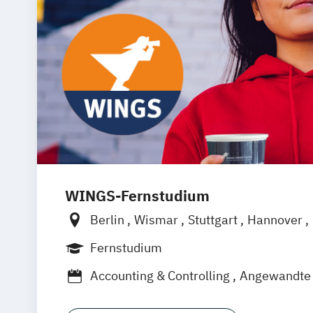
WINGS-Fernstudium
Berlin
Wismar
Stuttgart
Hannover
Frankfurt am Main
Hamburg
Düsseld
Fernstudium
Dortmund
Bonn
Nürnberg
Accounting & Controlling
Angewandte 
Bautenschutz
Betriebswirtschaft