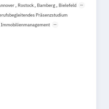
annover
Rostock
Bamberg
Bielefeld
Waldshut
erufsbegleitendes Präsenzstudium
nd Immobilienmanagement
obility Management
esen
Beratung und Sozialmanagement
k
Berufsschulpädagogik
Kommunikationspsychologie
aft
Cyber Security
ss Management
ess Administration (DBA)
sophy (PhD)
EdTech Management
andwerksmanagement
enschaft
sionspädagogik
e Management