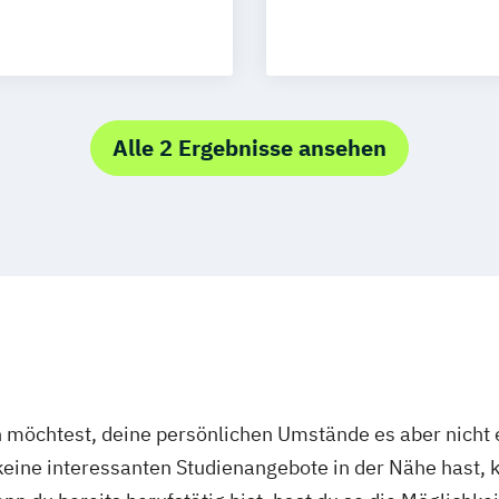
Marketingmana
ology
Medienkommunik
Mikronährstoff 
Nachhaltigkeit
ement
Online Marketin
Alle 2 Ergebnisse ansehen
Personal- und 
Pflege & Mana
k
Rescue Manag
Soziale Arbeit –
Jugendschutz
Sozialpädagogi
gal Tech
Sportjournalism
Sportmanagem
keting
Strategische Ko
öchtest, deine persönlichen Umstände es aber nicht e
nalmanagement
Vegan Food Ma
ine interessanten Studienangebote in der Nähe hast, k
ement
Wirtschaftspsyc