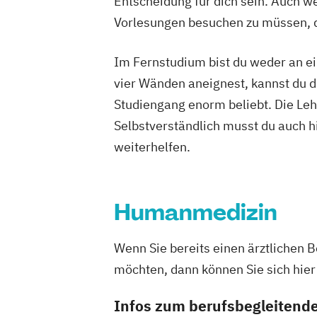
Entscheidung für dich sein. Auch wen
Quality Management
Rechtliche Betr
Sales Management
Soziale Arbeit
Vorlesungen besuchen zu müssen, d
Sozialmanagement
Sportmanagemen
Wirtschaftsinformatik
Wirtschaftspsy
Im Fernstudium bist du weder an ei
Wirtschaftsrecht
vier Wänden aneignest, kannst du di
Studiengang enorm beliebt. Die Leh
Selbstverständlich musst du auch h
weiterhelfen.
Humanmedizin
Wenn Sie bereits einen ärztlichen 
möchten, dann können Sie sich hier
Infos zum berufsbegleiten