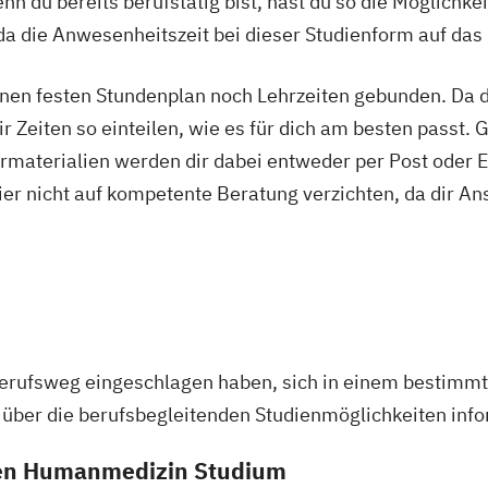
n du bereits berufstätig bist, hast du so die Möglichkei
euung
a die Anwesenheitszeit bei dieser Studienform auf das
t
chologie
nen festen Stundenplan noch Lehrzeiten gebunden. Da du
r Zeiten so einteilen, wie es für dich am besten passt. 
rmaterialien werden dir dabei entweder per Post oder E
ier nicht auf kompetente Beratung verzichten, da dir An
Berufsweg eingeschlagen haben, sich in einem bestimmt
 über die berufsbegleitenden Studienmöglichkeiten inf
den Humanmedizin Studium