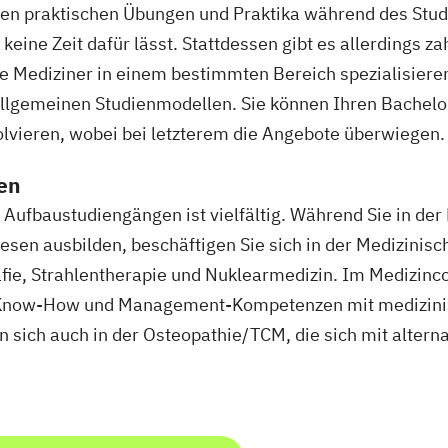
len praktischen Übungen und Praktika während des Stud
h keine Zeit dafür lässt. Stattdessen gibt es allerdings z
e Mediziner in einem bestimmten Bereich spezialisieren k
allgemeinen Studienmodellen. Sie können Ihren Bachel
lvieren, wobei bei letzterem die Angebote überwiegen.
gen
Aufbaustudiengängen ist vielfältig. Während Sie in der
en ausbilden, beschäftigen Sie sich in der Medizinisc
ie, Strahlentherapie und Nuklearmedizin. Im Medizinc
s Know-How und Management-Kompetenzen mit medizini
n sich auch in der Osteopathie/TCM, die sich mit altern