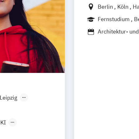
Berlin
Köln
H
Düren
Frechen
Fernstudium
B
Architektur- u
Automotive & M
Bauingenieurw
Berufspädagogi
Betriebs- und 
Betriebswirtsch
Digital Busine
Doctor of Busin
Leipzig
Doctor of Philo
orf
München
Ergotherapie
H
Hebammenwiss
KI
Heil- und Inklu
Human Resourc