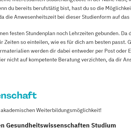
t
Intercultural 
n du bereits berufstätig bist, hast du so die Möglichkei
anagement
Intercultural M
a die Anwesenheitszeit bei dieser Studienform auf das
ilverfahren
Interkulturelle 
arketing
International B
nen festen Stundenplan noch Lehrzeiten gebunden. Da du
ktion
Internationales
r Zeiten so einteilen, wie es für dich am besten passt. 
ng
Investition & Fi
rmaterialien werden dir dabei entweder per Post oder E
gie
Finance
Kindheits- und
ier nicht auf kompetente Beratung verzichten, da dir An
 Psychologie und
Logistik & Sup
Logistik: Grund
eit
endstudium
Logistikmanag
it
Managing Diver
enschaft
ement
Marketing & Sa
Markt- und Wer
 Vollzeit)
er akademischen Weiterbildungsmöglichkeit!
Materialflusssy
punkt
Planung und St
en Gesundheitswissenschaften Studium
nt
Nachhaltigkei