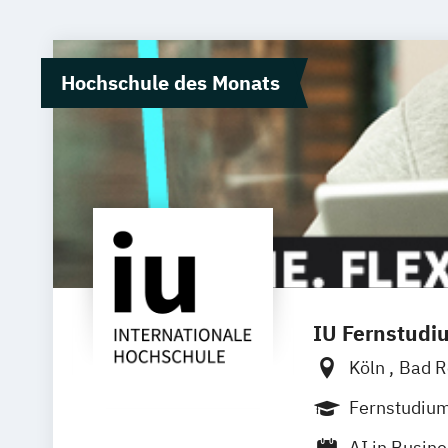
Hochschule des Monats
IU Fernstudi
Köln
Bad R
Bielefeld
D
Fernstudiu
Innsbruck
AI in Busin