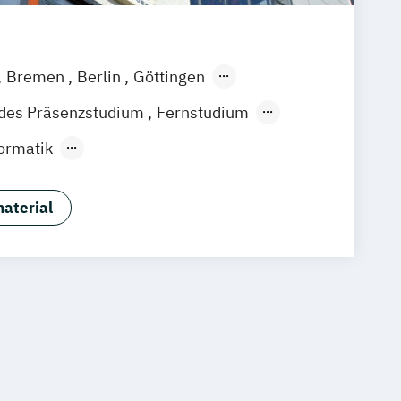
sundheitspsychologie
Growth Hacking (DE/EN)
dagogik und Inklusion
Bremen
Berlin
Göttingen
IT-Management
ain
Leipzig
München
Nürnberg
ndes Präsenzstudium
Fernstudium
kaufleute
Immobilienwirtschaft
ormatik
tion and Entrepreneurship (DE/EN)
ialwissenschaften
Arbeitsrecht
nagement (DE/EN)
usmanagement
ion
Kindheitspädagogik
aterial
Bildungs- und Kompetenzmanagement
mmunikationspsychologie
Informations- und Wissensmanagement
Logistikmanagement
Logopädie
haft & Management
Marketingmanagement
aft & Wirtschaftspsychologie
tronik
Mediendesign
aft & Wirtschaftspsychologie
Medizintechnik
Modemanagement
)
Marketing (DE/EN)
aftslehre
t (DE/EN)
Pflege
aftslehre (Abendstudium)
anagement (DE/EN)
Produktdesign