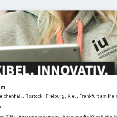
um
eichenhall
Rostock
Freiburg
Kiel
Frankfurt am Mai
eggendorf
Karlsruhe
Kassel
Oberhausen
Offenba
m
Wien
Zürich
Augsburg
Freising
Friedrichshafen
Kl
ess (EN)
Agrarmanagement
Angewandte Künstliche In