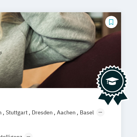
n
Stuttgart
Dresden
Aachen
Basel
ch
Saarbrücken
Neu-Ulm
Graz
agenfurt
Magdeburg
Münster
Trier
telligenz