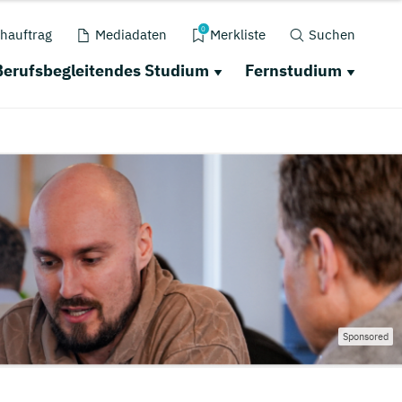
0
hauftrag
Mediadaten
Merkliste
Suchen
Berufsbegleitendes Studium
Fernstudium
Sponsored