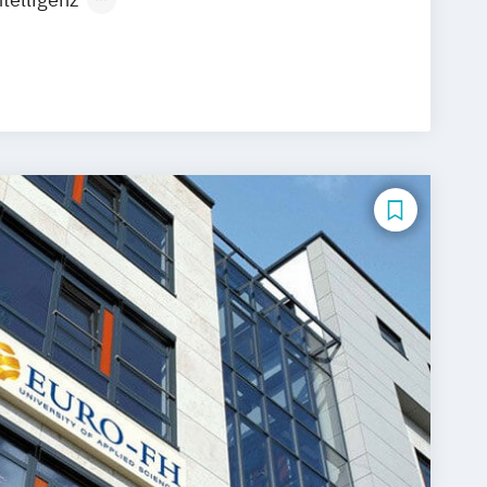
rtificial Intelligence (DE/EN)
ngenieurwesen
Betriebswirtschaftslehre und Führung
ration (DE/EN)
Business Intelligence
ing und Supervision
r Security (DE/EN)
Digital Business (DE/EN)
ealth
 Management
 Betriebswirtschaftslehre
-Commerce
Elektrotechnik
neurship (DE/EN)
Ergotherapie
ment
Finance
agement für Bankkaufleute
Fintech
t
Gerontologie