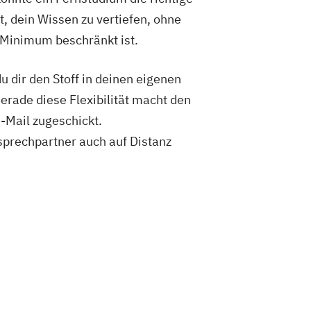
Management
t, dein Wissen zu vertiefen, ohne
anagement - in English
 Minimum beschränkt ist.
Psychologie
usiness Administration
 dir den Stoff in deinen eigenen
 Wirtschaftsrecht
Gerade diese Flexibilität macht den
nanzierung
-Mail zugeschickt.
 Jugendpädagogik
sprechpartner auch auf Distanz
ply Chain Management
lagen
Systeme Technologien
ement
Logistische Funktionsbereiche
sity
Marketing
les Management
bepsychologie
steme - Technologien
euerung
Mergers & Acquisitions
tsmanagement
Personal & Organisation