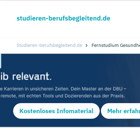
Studieren-berufsbegleitend.de
Fernstudium Gesundhei
Kostenloses Infomaterial
Mehr erfah