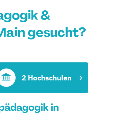
agogik &
Main gesucht?
2 Hochschulen
pädagogik in