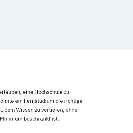
ment
Finance
agement für Bankkaufleute
Fintech
t
Gerontologie
sundheitspsychologie
Growth Hacking (DE/EN)
dagogik und Inklusion
IT-Management
kaufleute
Immobilienwirtschaft
tion and Entrepreneurship (DE/EN)
nagement (DE/EN)
ion
Kindheitspädagogik
rlauben, eine Hochschule zu
mmunikationspsychologie
önnte ein Fernstudium die richtige
Logistikmanagement
Logopädie
Marketingmanagement
t, dein Wissen zu vertiefen, ohne
tronik
Mediendesign
 Minimum beschränkt ist.
Medizintechnik
Modemanagement