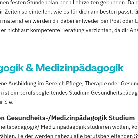
es Management
New Work
Online Marketing
Online 
nen festen Stundenplan noch Lehrzeiten gebunden. Da du
ktion
twicklung
Personalmanagement
Personalmanagemen
r Zeiten so einteilen, wie es für dich am besten passt. 
agement
Pflegepädagogik
Physiotherapie
Product M
rmaterialien werden dir dabei entweder per Post oder E
gie
agement (DE/EN)
Psychologie
Public Health
Public
ier nicht auf kompetente Beratung verzichten, da dir An
 Psychologie und
gement für Verwaltungsfachangestellte
Public Relat
ür Bildung
Beratung und Personalentwicklung
Pädag
eit
DE/EN)
Social Media
Softwareentwicklung (DE/EN)
So
it
eit Schwerpunkt Kinder und Jugendliche
Sozialmanag
ogik & Medizinpädagogik
ement
gement
Supply Chain Management
Tourismusmanag
nieurwesen
Vertragsrecht
Wirtschaftsinformatik (D
 Vollzeit)
ene Ausbildung im Bereich Pflege, Therapie oder Gesun
ingenieurwesen (DE/EN)
Wirtschaftsingenieurwesen M
punkt
n ist ein berufsbegleitendes Studium Gesundheitspädag
psychologie (DE/EN)
Wirtschaftsrecht
r Sie.
en Gesundheits-/Medizinpädagogik Studium
 Digitalisierung
itspädagogik/ Medizinpädagogik studieren wollen, kö
hlen. Leider werden nahezu alle berufsbegleitenden S