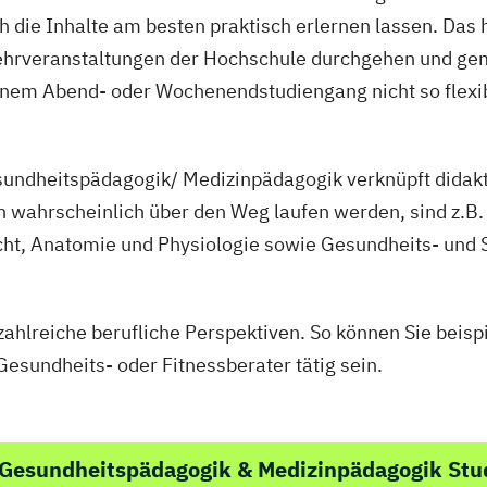
spekten
die Inhalte am besten praktisch erlernen lassen. Das h
en Lehrveranstaltungen der Hochschule durchgehen und 
einem Abend- oder Wochenendstudiengang nicht so flexi
undheitspädagogik/ Medizinpädagogik verknüpft didakt
n wahrscheinlich über den Weg laufen werden, sind z.B
cht, Anatomie und Physiologie sowie Gesundheits- und 
zahlreiche berufliche Perspektiven. So können Sie bei
esundheits- oder Fitnessberater tätig sein.
 Gesundheitspädagogik & Medizinpädagogik St