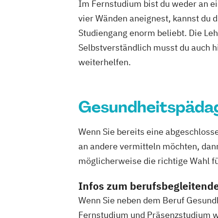
Nachhaltig
Im Fernstudium bist du weder an ei
Pharmamanagement und Pharmaprodu
Personalen
vier Wänden aneignest, kannst du di
Physician Assistant
Physiotherapie
Pflegeman
Studiengang enorm beliebt. Die Leh
Prozess- und Produktdesign
Psycholo
Projektman
Selbstverständlich musst du auch h
Psychologie mit Schwerpunkt Klinische
Public Mana
weiterhelfen.
Psychologisches Empowerment
Pädagogik f
Psychosoziale Beratung in Sozialer Arb
Robotics (
Sicherheitsmanagement
Soziale Arbe
Soziale Arb
Gesundheitspädag
Sozialmanagement
Tourismusmanag
Sportmana
UX-Design
Wirtschaftsinformatik
Umweltinge
Wirtschaftsingenieurwesen (Teilzeit und
Wenn Sie bereits eine abgeschloss
Wirtschafts
Wirtschaftsingenieurwesen mit Schwer
an andere vermitteln möchten, dan
Wirtschafts
Nachhaltigkeit
möglicherweise die richtige Wahl fü
Wirtschaftspsychologie
Infos zum berufsbegleitend
Wirtschaftspsychologie mit Schwerpunkt
Wenn Sie neben dem Beruf Gesundhe
Wirtschaftsrecht
Fernstudium und Präsenzstudium wä