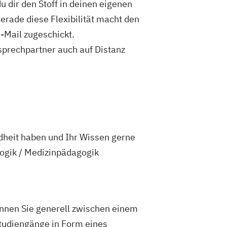
Marketing (DE/EN)
 dir den Stoff in deinen eigenen
t (DE/EN)
Pflege
Gerade diese Flexibilität macht den
anagement (DE/EN)
Produktdesign
-Mail zugeschickt.
 Management
sprechpartner auch auf Distanz
ions und Kommunikation
Pädagogik
ogik
Bildungsberatung und Leitung
ziale Arbeit
ement
Sozialpädagogik und Inklusion
ement
UX Design
E/EN)
Wirtschaftsingenieurwesen
dheit haben und Ihr Wissen gerne
edizintechnik
ogik / Medizinpädagogik
nnen Sie generell zwischen einem
tudiengänge in Form eines