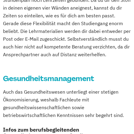
Stundenplan noch Lehrzeiten gebunden. Da du dir den Stoff
Tourismusmanagement
UX-Design
in deinen eigenen vier Wänden aneignest, kannst du dir
Wirtschaftsinformatik
Zeiten so einteilen, wie es für dich am besten passt.
Wirtschaftsingenieurwesen (Teilzeit und
Gerade diese Flexibilität macht den Studiengang enorm
Vollzeit)
beliebt. Die Lehrmaterialien werden dir dabei entweder per
Wirtschaftsingenieurwesen mit
Post oder E-Mail zugeschickt. Selbstverständlich musst du
Schwerpunkt Nachhaltigkeit
auch hier nicht auf kompetente Beratung verzichten, da dir
Wirtschaftspsychologie
Ansprechpartner auch auf Distanz weiterhelfen.
Wirtschaftspsychologie mit Schwerpunkt
Digitalisierung
Gesundheitsmanagement
Wirtschaftsrecht
Wirtschaftsrecht mit internationalen
Auch das Gesundheitswesen unterliegt einer stetigen
Aspekten
Ökonomisierung, weshalb Fachleute mit
gesundheitswissenschaftlichen sowie
betriebswirtschaftlichen Kenntnissen sehr begehrt sind.
Infos zum berufsbegleitenden