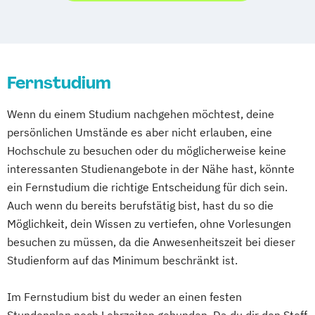
Wirtschaftspsychologie
Wirtschaftsrecht
Medizinische Physik
Logopädie
Mechatronik
Medizinische Physik und Technik
Medical Fitness & Athletic Management
Nachhaltige Architektur und Technik
Medizinalfachberufe
Nachhaltige Entwicklungszusammenarbeit
Naturheilkunde und komplementäre
Fernstudium
Organisationsentwicklung
Heilverfahren
Personalentwicklung
Osteopathie i.V.
Wenn du einem Studium nachgehen möchtest, deine
Psychologie kinderlicher Lern- und
Pharmamanagement und
persönlichen Umstände es aber nicht erlauben, eine
Entwicklungsauffälligkeiten
Pharmaproduktion
Hochschule zu besuchen oder du möglicherweise keine
Quantum Technologies
Physician Assistant
Physiotherapie
interessanten Studienangebote in der Nähe hast, könnte
Schulmanagement
Prozess- und Produktdesign
Psychologie
ein Fernstudium die richtige Entscheidung für dich sein.
Software Engineering for Embedded
Psychologie mit Schwerpunkt Klinische
Auch wenn du bereits berufstätig bist, hast du so die
Systems
Möglichkeit, dein Wissen zu vertiefen, ohne Vorlesungen
Psychologie und Psychologisches
Sport- und Gesundheitstechnologie
besuchen zu müssen, da die Anwesenheitszeit bei dieser
Empowerment
Studienform auf das Minimum beschränkt ist.
Systemische Beratung
Psychosoziale Beratung in Sozialer Arbeit
Wirtschaftsrecht für die
Sicherheitsmanagement
Soziale Arbeit
Im Fernstudium bist du weder an einen festen
Unternehmenspraxis
Sozialmanagement