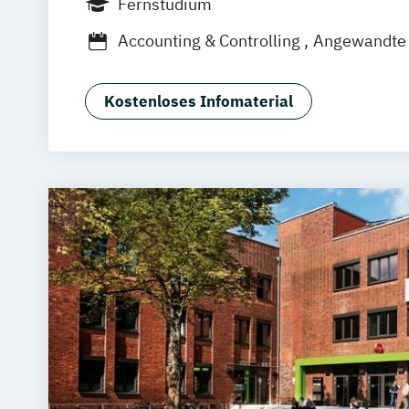
Fernstudium
Dortmund
Bonn
Nürnberg
Accounting & Controlling
Angewandte 
Bautenschutz
Betriebswirtschaft
Business Consulting
Digital Business
Kostenloses Infomaterial
Digital Commerce
Marketing & Psych
Digitale Öffentliche Verwaltung
Energietechnik und Management
Facility Management
General Manag
Gesundheitsmanagement
Human Resource Management
IT Sicherheit und Forensik
IT-Forensi
IT-Management & Consulting
Immobilienmanagement
Informationstechnik & Management
Integrative StadtLand-Entwicklung
Le
Lighting Design (EN)
Management