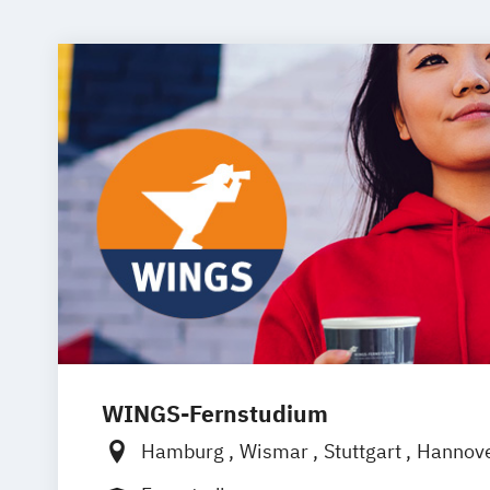
WINGS-Fernstudium
Hamburg
Wismar
Stuttgart
Hannov
Frankfurt am Main
Berlin
Düsseldorf