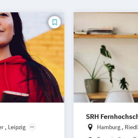
SRH Fernhochschu
er
Leipzig
Hamburg
Ried
München
Hannover
Köln