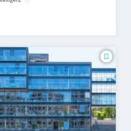
rtificial Intelligence (DE/EN)
ngenieurwesen
Betriebswirtschaftslehre und Führung
ration (DE/EN)
Business Intelligence
ing und Supervision
r Security (DE/EN)
Digital Business (DE/EN)
ealth
 Management
 Betriebswirtschaftslehre
-Commerce
Elektrotechnik
neurship (DE/EN)
Ergotherapie
ment
Finance
agement für Bankkaufleute
Fintech
t
Gerontologie