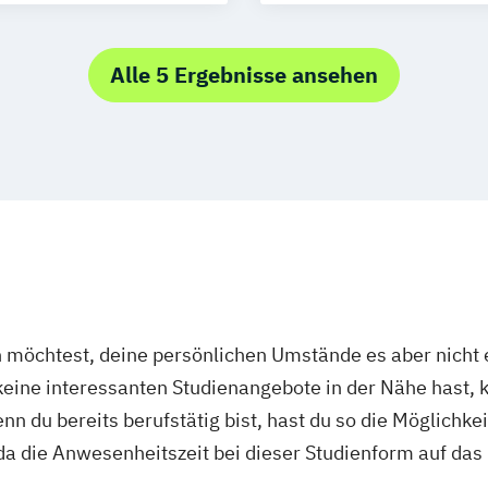
Medical Fitness
nced Management
Medizinalfachb
Naturheilkunde
Alle 5 Ergebnisse ansehen
nt
Osteopathie i.V.
Pharmamanagem
gik
Physician Assis
itspädagogik
Prozess- und Pr
ent
Psychologie mit
ychologie
Psychologisch
ers
Psychosoziale Be
Sicherheitsma
nagement
Sozialmanagem
öchtest, deine persönlichen Umstände es aber nicht e
UX-Design
Wir
ine interessanten Studienangebote in der Nähe hast, k
Wirtschaftsingen
n du bereits berufstätig bist, hast du so die Möglichkei
 Design
Wirtschaftsinge
ogie
a die Anwesenheitszeit bei dieser Studienform auf das
Nachhaltigkeit
enieur