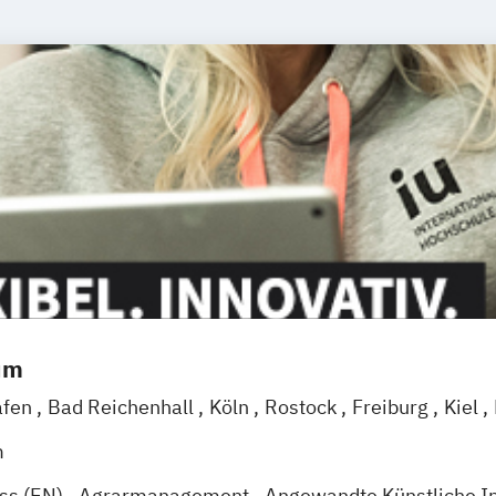
um
afen
Bad Reichenhall
Köln
Rostock
Freiburg
Kiel
sel
Bielefeld
Deggendorf
Karlsruhe
Kassel
Oberh
m
raz
Innsbruck
Wien
Zürich
Augsburg
Freising
Kl
ess (EN)
Agrarmanagement
Angewandte Künstliche In