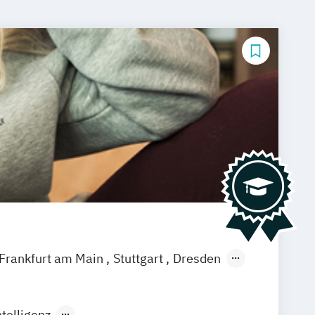
Frankfurt am Main
Stuttgart
Dresden
ausen
Offenbach
Saarbrücken
agenfurt
Magdeburg
Münster
Trier
telligenz