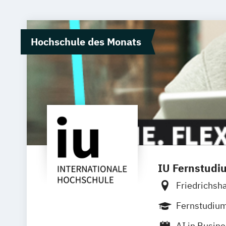
Hochschule des Monats
IU Fernstudi
Friedrichsh
Aachen
Ba
Fernstudiu
Neu-Ulm
G
AI in Busin