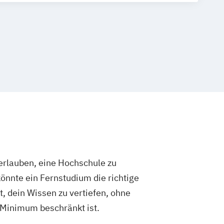
 & Athletic Management
erufe
 und komplementäre Heilverfahren
ent und Pharmaproduktion
tant
Physiotherapie
oduktdesign
Psychologie
 Schwerpunkt Klinische Psychologie und
es Empowerment
ratung in Sozialer Arbeit
nagement
Soziale Arbeit
ent
Tourismusmanagement
rlauben, eine Hochschule zu
tschaftsinformatik
önnte ein Fernstudium die richtige
ieurwesen (Teilzeit und Vollzeit)
t, dein Wissen zu vertiefen, ohne
nieurwesen mit Schwerpunkt
 Minimum beschränkt ist.