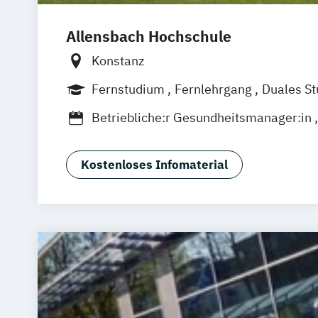
Gesundheits
Allensbach Hochschule
Gesundheit
Growth Hack
Konstanz
Heilpädagog
Fernstudium
Fernlehrgang
Duales S
Immobilie
Betriebliche:r Gesundheitsmanager:in
Informatik
Betriebswirtschaftslehre und Manage
Internation
Betriebswirtschaftslehre und Manageme
Internation
Kostenloses Infomaterial
Digital Marketing Management
Kindheitspä
Betriebswirtschaftslehre und Manageme
Kultur- und
PR- und Kommunikationsmanagement
Managemen
Betriebswirtschaftslehre und Manageme
Maschinen
Wirtschaftspsychologie
Medieninfo
Business English
Business Managem
Nachhaltig
General Management
Personalen
General Management - kompakt
Pflegeman