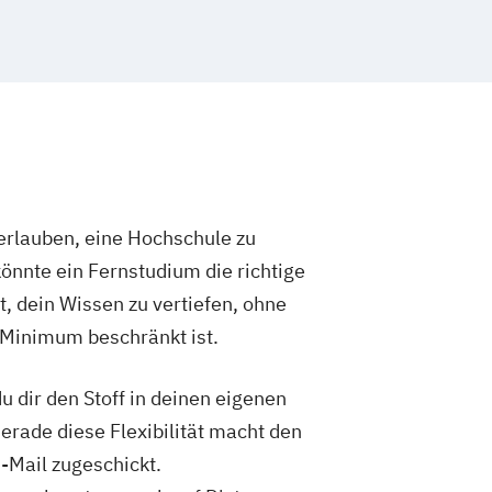
nieurwesen mit Schwerpunkt
hologie
hologie mit Schwerpunkt Digitalisierung
t
 mit internationalen Aspekten
rlauben, eine Hochschule zu
önnte ein Fernstudium die richtige
t, dein Wissen zu vertiefen, ohne
 Minimum beschränkt ist.
 dir den Stoff in deinen eigenen
Gerade diese Flexibilität macht den
-Mail zugeschickt.