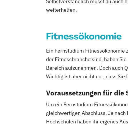
Tourismusökonom (FH)
Selbstverständlich musst du auch h
Trainingswissenschaft und Sporternäh
weiterhelfen.
Veranstaltungsökonom (FH)
Wirtschaf
Fitnessökonomie
Ein Fernstudium Fitnessökonomie zei
der Fitnessbranche sind, haben Sie 
Bereich aufzunehmen. Doch auch Que
Wichtig ist aber nicht nur, dass Sie
Voraussetzungen für die
Um ein Fernstudium Fitnessökonomi
gleichwertigen Abschluss. Je nach 
Hochschulen haben ihr eigenes Ausw