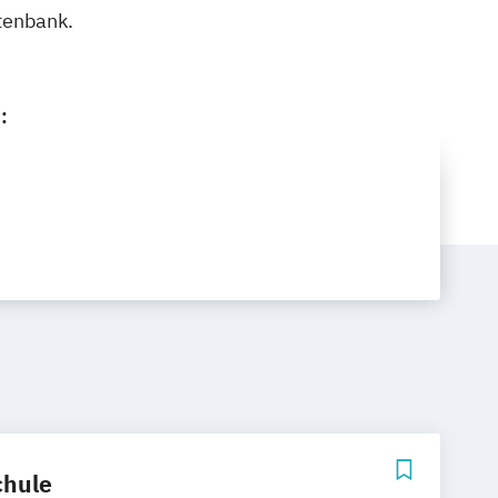
tenbank.
:
hule