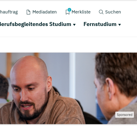
0
hauftrag
Mediadaten
Merkliste
Suchen
Berufsbegleitendes Studium
Fernstudium
Sponsored