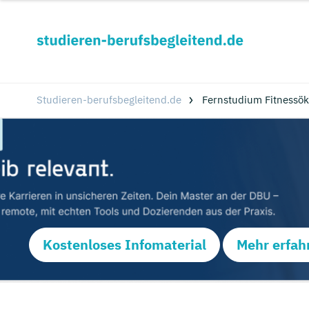
Studieren-berufsbegleitend.de
Fernstudium Fitnessök
Kostenloses Infomaterial
Mehr erfah