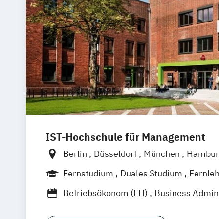
IST-Hochschule für Management
Berlin
Düsseldorf
München
Hambur
Weil am Rhein
Frankfurt am Main
Es
Fernstudium
Duales Studium
Fernle
Jena
Innsbruck
Linz
Berufsbegleitendes Präsenzstudium
B
Betriebsökonom (FH)
Business Admini
Digital Transformation Management (D