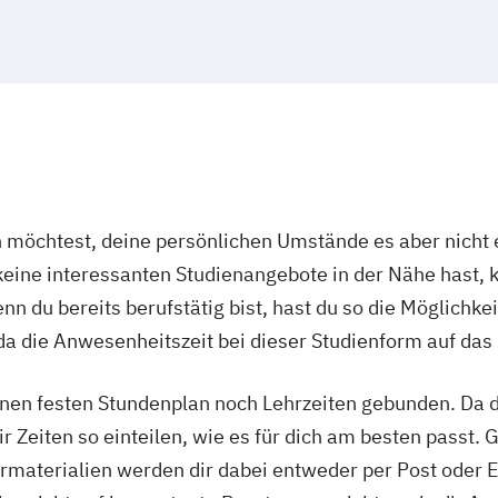
t
ulture
 Ruhr
Potsdam
Wirtschaftsinge
portmanagement
n
Osnabrück
Nachhaltigkeit
Darmstadt
Wirtschaftspsyc
arketing
ürzburg
Fürth
Wirtschaftspsyc
BA)
rchen
Frechen
 Sports Nutrion
Leichlingen
Wirtschaftsrech
haching
Wirtschaftsrecht
ment
öchtest, deine persönlichen Umstände es aber nicht e
ent (dual)
ine interessanten Studienangebote in der Nähe hast, k
n du bereits berufstätig bist, hast du so die Möglichkei
rävention
a die Anwesenheitszeit bei dieser Studienform auf das
ement
nen festen Stundenplan noch Lehrzeiten gebunden. Da du
s Management
r Zeiten so einteilen, wie es für dich am besten passt. 
rmaterialien werden dir dabei entweder per Post oder E
gement