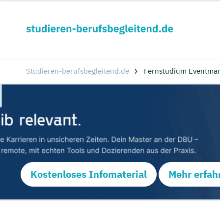
Studieren-berufsbegleitend.de
Fernstudium Eventma
Kostenloses Infomaterial
Mehr erfah