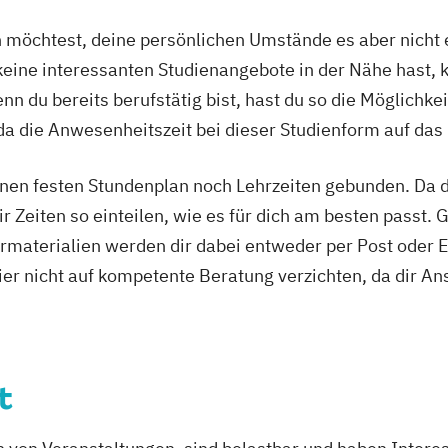
nagement
Soziale Arbeit (
öchtest, deine persönlichen Umstände es aber nicht e
Sozialpädagogik 
ine interessanten Studienangebote in der Nähe hast, k
Sozialpädagogik
n du bereits berufstätig bist, hast du so die Möglichkei
t
Tourismus- un
Unternehmensr
a die Anwesenheitszeit bei dieser Studienform auf das
Wirtschaftsinfo
arketing
Wirtschaftspsyc
nen festen Stundenplan noch Lehrzeiten gebunden. Da du
BA)
r Zeiten so einteilen, wie es für dich am besten passt. 
 Sports Nutrion
rmaterialien werden dir dabei entweder per Post oder E
ier nicht auf kompetente Beratung verzichten, da dir An
ment
ent (dual)
rävention
t
ement