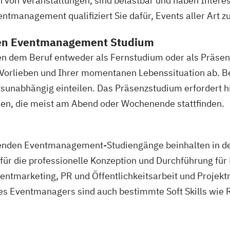
sen von Veranstaltungen, sind belastbar und haben Inter
s Management
tmanagement qualifiziert Sie dafür, Events aller Art z
gement
den Eventmanagement Studium
dem Beruf entweder als Fernstudium oder als Präsenzs
rung
 Vorlieben und Ihrer momentanen Lebenssituation ab. 
tspsychologie
ortsunabhängig einteilen. Das Präsenzstudium erfordert
en, die meist am Abend oder Wochenende stattfinden.
tenden Eventmanagement-Studiengänge beinhalten in d
für die professionelle Konzeption und Durchführung für 
Eventmarketing, PR und Öffentlichkeitsarbeit und Proje
des Eventmanagers sind auch bestimmte Soft Skills wie 