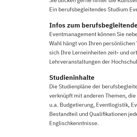
Sie blicken gerne hinter die Kulis
Revenue Management
Sportbusines
Ein berufsbegleitendes Studium Even
Sportvermarktung
Sportökonom (FH)
Tourism Consulting
Tourismus Mana
Infos zum berufsbegleiten
Tourismusökonom (FH)
Eventmanagement können Sie neben 
Trainingswissenschaft und Sporternäh
Wahl hängt von Ihren persönlichen
Veranstaltungsökonom (FH)
Wirtschaf
sich Ihre Lerneinheiten zeit- und 
Lehrveranstaltungen der Hochschul
Studieninhalte
Die Studienpläne der berufsbeglei
verknüpft mit anderen Themen, die 
u.a. Budgetierung, Eventlogistik, 
Bestandteil und Qualifikationen je
Englischkenntnisse.