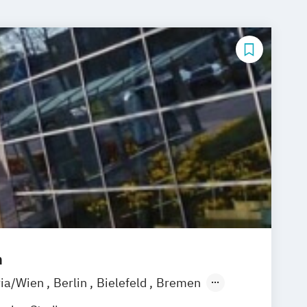
m
ria/Wien
Berlin
Bielefeld
Bremen
eldorf/Ratingen
Erfurt
Freiburg