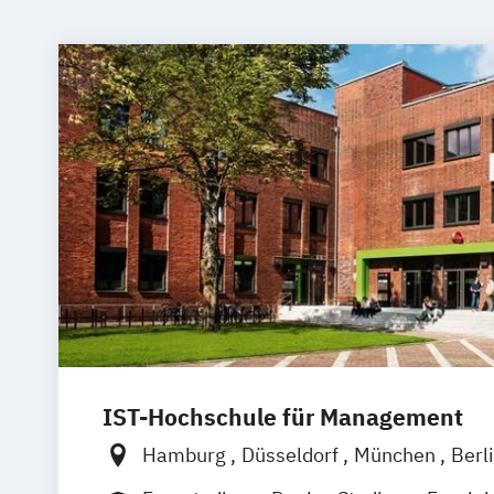
IST-Hochschule für Management
Hamburg
Düsseldorf
München
Berl
Weil am Rhein
Frankfurt am Main
Es