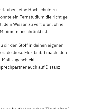
zweiphasig)
Sozialmanagement
rlauben, eine Hochschule zu
(einphasig) (B.A.)
önnte ein Fernstudium die richtige
 (zweiphasig) (B.A.)
t, dein Wissen zu vertiefen, ohne
d Eventmanagement
UX Design
echt
Vertriebspsychologie
 Minimum beschränkt ist.
rmatik
Wirtschaftsingenieur
hologie
Wirtschaftsrecht
 dir den Stoff in deinen eigenen
Gerade diese Flexibilität macht den
-Mail zugeschickt.
sprechpartner auch auf Distanz