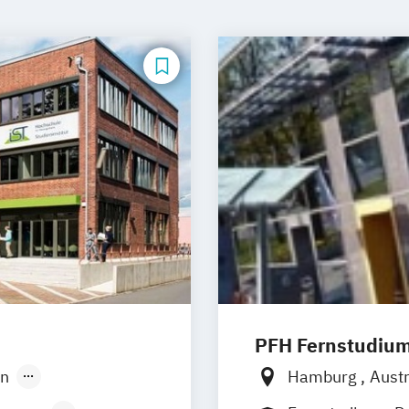
PFH Fernstudiu
in
Hamburg
Aust
sen
Stuttgart
Dortmund
Düss