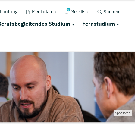
0
hauftrag
Mediadaten
Merkliste
Suchen
Berufsbegleitendes Studium
Fernstudium
Sponsored