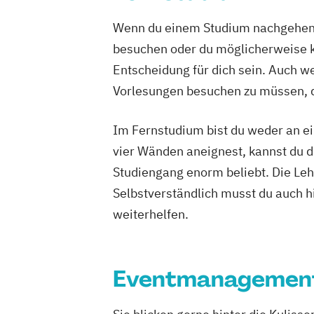
Hotelökonom (FH)
Housekeeping Ma
Wenn du einem Studium nachgehen m
International Sportbusiness
besuchen oder du möglicherweise ke
Kommunikation & Eventmanagement
Entscheidung für dich sein. Auch wen
Kommunikation & Medienmanagemen
Kommunikationsmanagement
Vorlesungen besuchen zu müssen, d
MBA Health Care Management
Management im Gesundheitswesen
M
Im Fernstudium bist du weder an ei
Master of Business Administration (M
vier Wänden aneignest, kannst du di
Master’s Program in Exercise Science &
Studiengang enorm beliebt. Die Leh
(EN)
Selbstverständlich musst du auch h
Online-Marketing & Marketingmanage
weiterhelfen.
Online-Marketing & Marketingmanagem
Personalmanagement
Prävention & Gesundheitsförderung
P
Eventmanagemen
Sporttherapie und Gesundheitsmanag
Public Relations Hochschulzertifikat