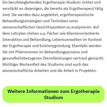
Ein berufsbegleitendes Ergotherapie-Studium richtet sich
Marketingmanagement
Maschinenbau
verstärkt an diejenigen, die bereits als Ergotherapeut tätig
Master of Business Administration (DE/EN)
sind. Sie werden dazu angeleitet, ergotherapeutische
Behandlungsstrategien und Techniken unter
Mechatronik
Mediendesign
wissenschaftlichen Gesichtspunkten zu analysieren. Auf
Medieninformatik
Medienmanagement
dem Lehrplan stehen u.a. Fächer wie Klientenorientierte
Medizinische Informatik
Medizintechnik
Interaktion und Behandlung, Lebensumwelten im Kontext
Modemanagement
der Ergotherapie und Existenzgründung. Ebenfalls werden
Nachhaltiges Management
New Work
Sie mit Phänomenen im Behandlungsprozess und
Online Marketing
gesundheitsbezogenen Dienstleistungen vertraut gemacht.
Online Marketing (DE/EN)
Wichtiger Bestandteil des Studiums sind auch das
wissenschaftliche Arbeiten und die Arbeit in Projekten.
Personalentwicklung
Personalmanagement
Personalmanagement (DE/EN)
Pflege
Weitere Informationen zum Ergotherapie
Pflegemanagement
Pflegepädagogik
Studium
Physiotherapie
Product Management (DE/EN)