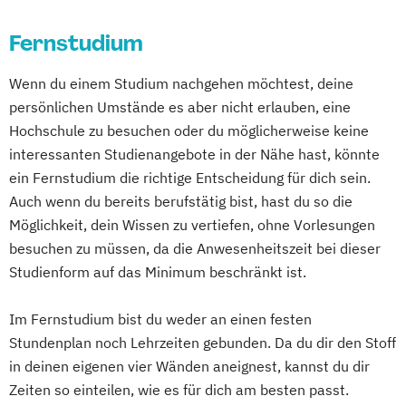
Heidelberg
Wirtschaftsingenieurwesen
Digitale Betriebswirtschaftslehre
Frühpädagogik – Leitung und Management
Wirtschaftspsychologie
Fernstudium
Digitale Transformation
Diätetik
in der frühkindlichen Bildung
E-Beratung in der Pädagogik
General Management
Wenn du einem Studium nachgehen möchtest, deine
E-Commerce
Elektrotechnik
Gesundheitsmanagement
persönlichen Umstände es aber nicht erlauben, eine
Engineering (DE/EN)
Heil­pädagogik und Inklusive Pädagogik
Hochschule zu besuchen oder du möglicherweise keine
Engineering Management (DE/EN)
Informationsdesign – Fachkommunikation
interessanten Studienangebote in der Nähe hast, könnte
Entrepreneurship (DE/EN)
Ergotherapie
für technische Produkte und Prozesse
ein Fernstudium die richtige Entscheidung für dich sein.
Ernährungswissenschaften
Kindheitspädagogik
Auch wenn du bereits berufstätig bist, hast du so die
Eventmanagement
Facility Management
Kommunikationsdesign
Möglichkeit, dein Wissen zu vertiefen, ohne Vorlesungen
Finance
Komplementäre Heilverfahren in der
besuchen zu müssen, da die Anwesenheitszeit bei dieser
Accounting und Taxation (DE/EN)
Schmerztherapie
Studienform auf das Minimum beschränkt ist.
Finanzmanagement
Krisenmanagement im Be­völ­kerungsschutz
Im Fernstudium bist du weder an einen festen
Finanzmanagement für Bankkaufleute
i.V.
Stundenplan noch Lehrzeiten gebunden. Da du dir den Stoff
Fintech
Fitnessökonomie
Game Design
Logopädie
Mechatronik
in deinen eigenen vier Wänden aneignest, kannst du dir
Gartenbau
General Management
Medical Fitness & Athletic Management
Zeiten so einteilen, wie es für dich am besten passt.
Gerontologie
Medizinalfachberufe