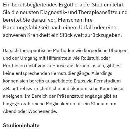
Ein berufsbegleitendes Ergotherapie-Studium lehrt
(DE/EN)
Vollzeit)
Sie die neusten Diagnostik- und Therapieansätze und
Innovation and Entrepreneurship (DE/EN)
Wirtschaftsingenieurwesen mit
bereitet Sie darauf vor, Menschen ihre
International Healthcare Management
Schwerpunkt Nachhaltigkeit
Handlungsfähigkeit nach einem Unfall oder einer
(DE/EN)
Wirtschaftspsychologie
schweren Krankheit ein Stück weit zurückzugeben.
International Management (DE/EN)
Wirtschaftspsychologie mit Schwerpunkt
Internationales Marketing
Digitalisierung
Da sich therapeutische Methoden wie körperliche Übungen
Journalismus und digitale Kommunikation
Wirtschaftsrecht
und der Umgang mit Hilfsmitteln wie Rollstuhl oder
Kindheitspädagogik
Wirtschaftsrecht mit internationalen
Prothesen nicht von zu Hause aus lernen lassen, gibt es
Kindheitspädagogik für Erzieher:innen
Aspekten
keine entsprechenden Fernstudiengänge. Allerdings
Kommunikationsdesign
können sich bereits ausgebildete Ergos via Fernstudium
Kommunikationspsychologie
z.B. betriebswirtschaftliche und ökonomische Kenntnisse
Kultur- und Medienpädagogik
aneignen. Im Bereich der Präsenzstudiengänge gibt es
Leitungshandeln in der Pädagogik
hingegen zahlreiche Möglichkeiten für ein Studium am
Abend oder Wochenende.
Logistikmanagement
Logopädie
Management (DE/EN)
Marketing
Studieninhalte
Marketing und digitale Medien