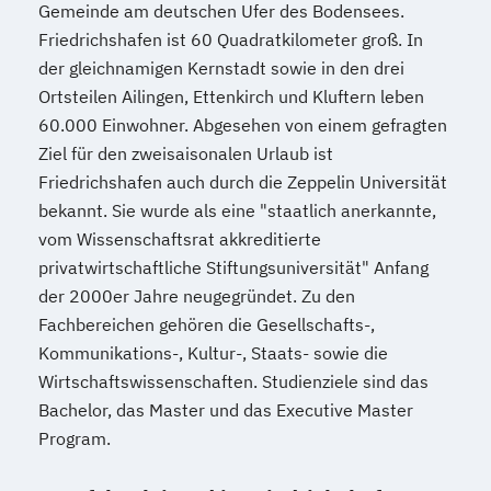
Gemeinde am deutschen Ufer des Bodensees.
Sozialpädagogik und Inklusion
Friedrichshafen ist 60 Quadratkilometer groß. In
Sportmanagement
der gleichnamigen Kernstadt sowie in den drei
Supply Chain Management
Ortsteilen Ailingen, Ettenkirch und Kluftern leben
Tourismusmanagement
UX Design
60.000 Einwohner. Abgesehen von einem gefragten
Umweltingenieurwesen
Vertragsrecht
Ziel für den zweisaisonalen Urlaub ist
Wirtschaftsinformatik (DE/EN)
Friedrichshafen auch durch die Zeppelin Universität
Wirtschaftsingenieurwesen
bekannt. Sie wurde als eine "staatlich anerkannte,
Wirtschaftsingenieurwesen (DE/EN)
vom Wissenschaftsrat akkreditierte
Wirtschaftsingenieurwesen Medizintechnik
privatwirtschaftliche Stiftungsuniversität" Anfang
der 2000er Jahre neugegründet. Zu den
Fachbereichen gehören die Gesellschafts-,
Wirtschaftspsychologie (DE/EN)
Kommunikations-, Kultur-, Staats- sowie die
Wirtschaftsrecht
Wirtschaftswissenschaften. Studienziele sind das
Bachelor, das Master und das Executive Master
Program.