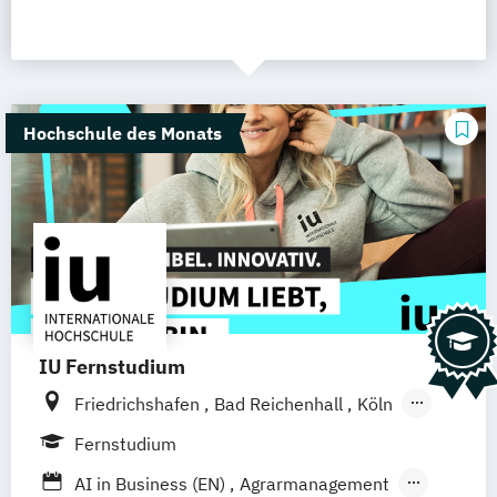
Hochschule des Monats
IU Fernstudium
Friedrichshafen
Bad Reichenhall
Köln
Rostock
Freiburg
Kiel
Fernstudium
Frankfurt am Main
Stuttgart
Dresden
AI in Business (EN)
Agrarmanagement