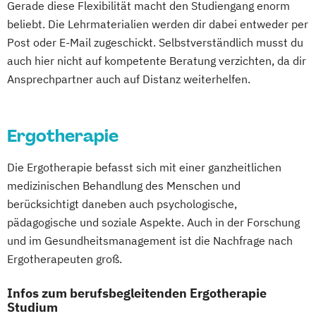
Gerade diese Flexibilität macht den Studiengang enorm
Gesundheits- und Pflegepädagogik
Naturheilkunde und komplementäre
beliebt. Die Lehrmaterialien werden dir dabei entweder per
Gesundheitsmanagement
Heilverfahren
Post oder E-Mail zugeschickt. Selbstverständlich musst du
Gesundheitspsychologie
Osteopathie i.V.
auch hier nicht auf kompetente Beratung verzichten, da dir
Gesundheitspädagogik
Pharmamanagement und
Ansprechpartner auch auf Distanz weiterhelfen.
Gesundheitsökonomie
Growth Hacking
Pharmaproduktion
Growth Hacking (DE/EN)
Physician Assistant
Physiotherapie
Growth Hacking for Entrepreneurs (DE/EN)
Prozess- und Produktdesign
Psychologie
Ergotherapie
Heilpädagogik
Psychologie mit Schwerpunkt Klinische
Die Ergotherapie befasst sich mit einer ganzheitlichen
Heilpädagogik und Inklusion
Psychologie und Psychologisches
medizinischen Behandlung des Menschen und
Heilpädagogik/Inklusionspädagogik
Empowerment
berücksichtigt daneben auch psychologische,
Hotelmanagement (DE/EN)
Psychosoziale Beratung in Sozialer Arbeit
pädagogische und soziale Aspekte. Auch in der Forschung
IT-Management
Immobilienmanagement
Sicherheitsmanagement
Soziale Arbeit
und im Gesundheitsmanagement ist die Nachfrage nach
Immobilienmanagement für
Sozialmanagement
Ergotherapeuten groß.
Immobilienkaufleute
Tourismusmanagement
UX-Design
Immobilienwirtschaft
Informatik
Wirtschaftsinformatik
Infos zum berufsbegleitenden Ergotherapie
Studium
Information Technology Management
Wirtschaftsingenieurwesen (Teilzeit und