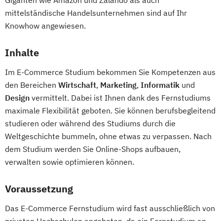
Information Technology Management
mittelständische Handelsunternehmen sind auf Ihr
(DE/EN)
Knowhow angewiesen.
Innovation and Entrepreneurship (DE/EN)
Inhalte
International Healthcare Management
(DE/EN)
Im E-Commerce Studium bekommen Sie Kompetenzen aus
International Management (DE/EN)
den Bereichen
Wirtschaft
,
Marketing
,
Informatik
und
Internationales Marketing
Design
vermittelt. Dabei ist Ihnen dank des Fernstudiums
Journalismus und digitale Kommunikation
maximale Flexibilität geboten. Sie können berufsbegleitend
Kindheitspädagogik
studieren oder während des Studiums durch die
Kindheitspädagogik für Erzieher:innen
Weltgeschichte bummeln, ohne etwas zu verpassen. Nach
Kommunikationsdesign
dem Studium werden Sie Online-Shops aufbauen,
verwalten sowie optimieren können.
Kommunikationspsychologie
Kultur- und Medienpädagogik
Voraussetzung
Leitungshandeln in der Pädagogik
Logistikmanagement
Logopädie
Das E-Commerce Fernstudium wird fast ausschließlich von
Management (DE/EN)
Marketing
privaten Hochschulen angeboten, da ein Fernstudium an