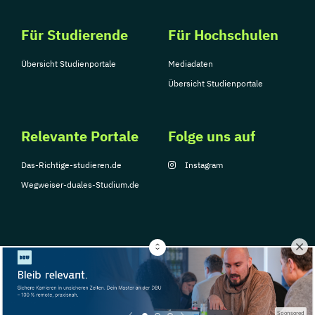
Für Studierende
Für Hochschulen
Übersicht Studienportale
Mediadaten
Übersicht Studienportale
Relevante Portale
Folge uns auf
Das-Richtige-studieren.de
Instagram
Wegweiser-duales-Studium.de
© Copyright 2026, TarGroup Media GmbH
Impressum
Über
Datenschutzerklärung
Nutzungsbedingungen
Barrier
Sponsored