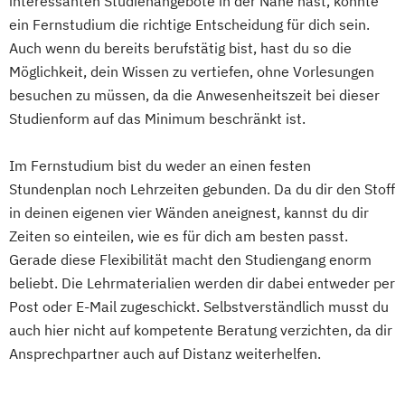
interessanten Studienangebote in der Nähe hast, könnte
Integrative StadtLand-Entwicklung
Gesundheitswesen
ein Fernstudium die richtige Entscheidung für dich sein.
Legal Tech
Lighting Design (EN)
Digitale Betriebswirtschaftslehre
Auch wenn du bereits berufstätig bist, hast du so die
Management
Digitale Transformation
Diätetik
Möglichkeit, dein Wissen zu vertiefen, ohne Vorlesungen
Digitalisierung und Nachhaltigkeit
E-Beratung in der Pädagogik
besuchen zu müssen, da die Anwesenheitszeit bei dieser
Marketing
Studienform auf das Minimum beschränkt ist.
E-Commerce
Elektrotechnik
Medizintechnik & Management
Engineering (DE/EN)
Personalmanagement
Im Fernstudium bist du weder an einen festen
Engineering Management (DE/EN)
Stundenplan noch Lehrzeiten gebunden. Da du dir den Stoff
Projektmanagement &
Entrepreneurship (DE/EN)
Ergotherapie
in deinen eigenen vier Wänden aneignest, kannst du dir
Prozessmanagement
Ernährungswissenschaften
Zeiten so einteilen, wie es für dich am besten passt.
Quality Management
Eventmanagement
Facility Management
Gerade diese Flexibilität macht den Studiengang enorm
Rechtliche Betreuung
Sales Management
Finance
beliebt. Die Lehrmaterialien werden dir dabei entweder per
Soziale Arbeit
Sozialmanagement
Accounting und Taxation (DE/EN)
Post oder E-Mail zugeschickt. Selbstverständlich musst du
Sportmanagement
Wirtschaftsinformatik
Finanzmanagement
auch hier nicht auf kompetente Beratung verzichten, da dir
Wirtschaftspsychologie
Wirtschaftsrecht
Finanzmanagement für Bankkaufleute
Ansprechpartner auch auf Distanz weiterhelfen.
Fintech
Fitnessökonomie
Game Design
Gartenbau
General Management