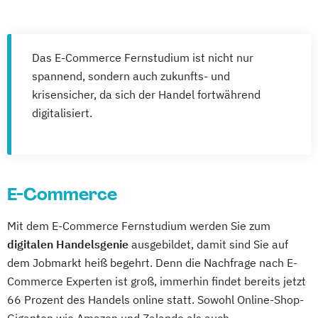
Gerontologie
Gesundheits- und Pflegepädagogik
Gesundheitsmanagement
Das E-Commerce Fernstudium ist nicht nur
Gesundheitspsychologie
spannend, sondern auch zukunfts- und
Gesundheitspädagogik
krisensicher, da sich der Handel fortwährend
digitalisiert.
Gesundheitsökonomie
Growth Hacking
Growth Hacking (DE/EN)
Growth Hacking for Entrepreneurs (DE/EN)
Heilpädagogik
E-Commerce
Heilpädagogik und Inklusion
Heilpädagogik/Inklusionspädagogik
Mit dem E-Commerce Fernstudium werden Sie zum
Hotelmanagement (DE/EN)
digitalen Handelsgenie
ausgebildet, damit sind Sie auf
IT-Management
Immobilienmanagement
dem Jobmarkt heiß begehrt. Denn die Nachfrage nach E-
Immobilienmanagement für
Commerce Experten ist groß, immerhin findet bereits jetzt
Immobilienkaufleute
66 Prozent des Handels online statt. Sowohl Online-Shop-
Immobilienwirtschaft
Informatik
Giganten wie Amazon und Zalando als auch