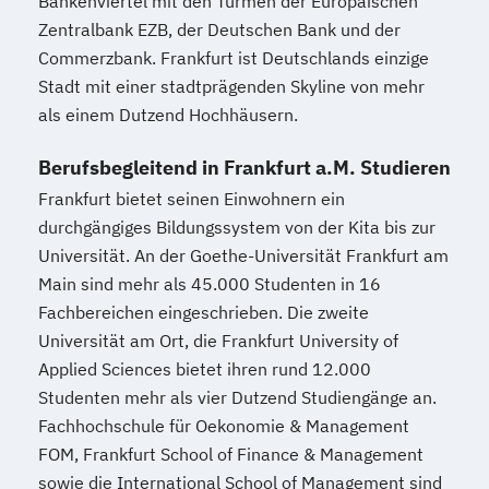
Bankenviertel mit den Türmen der Europäischen
Sozialmanagement
Zentralbank EZB, der Deutschen Bank und der
Sozialpädagogik und Inklusion
Commerzbank. Frankfurt ist Deutschlands einzige
Sportmanagement
Stadt mit einer stadtprägenden Skyline von mehr
Supply Chain Management
als einem Dutzend Hochhäusern.
Tourismusmanagement
UX Design
Berufsbegleitend in Frankfurt a.M. Studieren
Umweltingenieurwesen
Vertragsrecht
Frankfurt bietet seinen Einwohnern ein
Wirtschaftsinformatik (DE/EN)
durchgängiges Bildungssystem von der Kita bis zur
Wirtschaftsingenieurwesen
Universität. An der Goethe-Universität Frankfurt am
Wirtschaftsingenieurwesen (DE/EN)
Main sind mehr als 45.000 Studenten in 16
Wirtschaftsingenieurwesen Medizintechnik
Fachbereichen eingeschrieben. Die zweite
Universität am Ort, die Frankfurt University of
Wirtschaftspsychologie (DE/EN)
Applied Sciences bietet ihren rund 12.000
Wirtschaftsrecht
Studenten mehr als vier Dutzend Studiengänge an.
Fachhochschule für Oekonomie & Management
FOM, Frankfurt School of Finance & Management
sowie die International School of Management sind