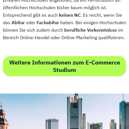
Marketing und digitale Medien
öffentlichen Hochschulen bisher kaum möglich ist.
Marketingmanagement
Maschinenbau
Entsprechend gibt es auch
keinen NC
. Es reicht, wenn Sie
Master of Business Administration (DE/EN)
das
Abitur
oder
Fachabitur
haben. Bei einigen Hochschulen
können Sie sich zudem durch
berufliche Vorkenntnisse
im
Bereich Online-Handel oder Online-Marketing qualifizieren.
Mechatronik
Mediendesign
Medieninformatik
Medienmanagement
Medizinische Informatik
Medizintechnik
Weitere Informationen zum E-Commerce
Modemanagement
Studium
Nachhaltiges Management
New Work
Online Marketing
Online Marketing (DE/EN)
Personalentwicklung
Personalmanagement
Personalmanagement (DE/EN)
Pflege
Pflegemanagement
Pflegepädagogik
Physiotherapie