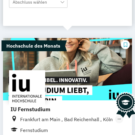
Abschluss wählen
Hochschule des Monats
IU Fernstudium
Frankfurt am Main
Bad Reichenhall
Köln
Rostock
Freiburg
Kiel
Stuttgart
Fernstudium