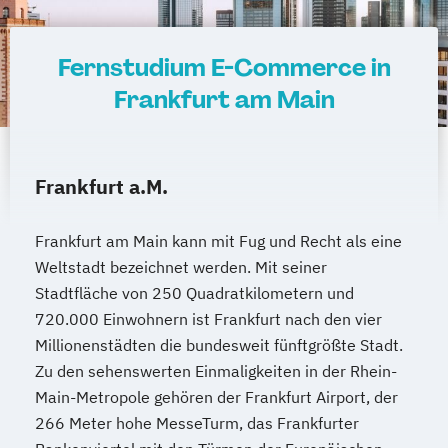
Product Management (DE/EN)
Produktdesign
Fernstudium E-Commerce in
Projektmanagement (DE/EN)
Frankfurt am Main
Psychologie
Public Health
Public Management
Public Management für
Frankfurt a.M.
Verwaltungsfachangestellte
Public Relations und Kommunikation
Frankfurt am Main kann mit Fug und Recht als eine
Pädagogik
Pädagogik für Bildung
Weltstadt bezeichnet werden. Mit seiner
Beratung und Personalentwicklung
Stadtfläche von 250 Quadratkilometern und
Pädagogik
Bildungsberatung und Leitung
720.000 Einwohnern ist Frankfurt nach den vier
Robotics (DE/EN)
Social Media
Millionenstädten die bundesweit fünftgrößte Stadt.
Softwareentwicklung (DE/EN)
Zu den sehenswerten Einmaligkeiten in der Rhein-
Soziale Arbeit
Main-Metropole gehören der Frankfurt Airport, der
Soziale Arbeit Schwerpunkt Kinder und
266 Meter hohe MesseTurm, das Frankfurter
Jugendliche