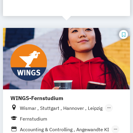
WINGS-Fernstudium
Wismar
Stuttgart
Hannover
Leipzig
Frankfurt am Main
Berlin
Hamburg
Fernstudium
Düsseldorf
München
Dortmund
Bonn
Accounting & Controlling
Angewandte KI