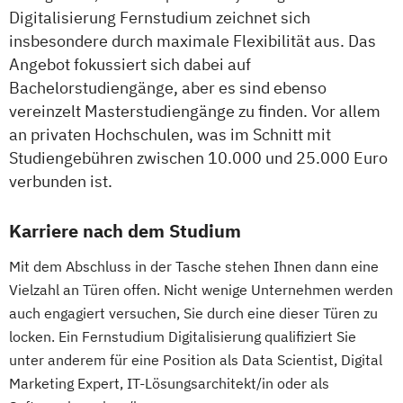
Systeme Technologien
Digitalisierung Fernstudium zeichnet sich
Logistikmanagement
insbesondere durch maximale Flexibilität aus. Das
Logistische Funktionsbereiche
Angebot fokussiert sich dabei auf
Managing Diversity
Marketing
Bachelorstudiengänge, aber es sind ebenso
Marketing & Sales Management
vereinzelt Masterstudiengänge zu finden. Vor allem
an privaten Hochschulen, was im Schnitt mit
Markt- und Werbepsychologie
Studiengebühren zwischen 10.000 und 25.000 Euro
Materialflusssysteme - Technologien
verbunden ist.
Planung und Steuerung
Mergers & Acquisitions
Karriere nach dem Studium
Nachhaltigkeitsmanagement
Personal & Organisation
Mit dem Abschluss in der Tasche stehen Ihnen dann eine
Personalmanagement & Corporate
Vielzahl an Türen offen. Nicht wenige Unternehmen werden
Learning
auch engagiert versuchen, Sie durch eine dieser Türen zu
Pflege
Pflegemanagement
locken. Ein Fernstudium Digitalisierung qualifiziert Sie
unter anderem für eine Position als Data Scientist, Digital
Planung logistischer Netzwerke
Marketing Expert, IT-Lösungsarchitekt/in oder als
Politikwissenschaft & Management