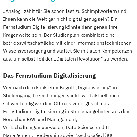
Gesundheitsmanagement
„Analog“ zählt für Sie schon fast zu Schimpfwörtern und
Grundlagenwissen für
Ihnen kann die Welt gar nicht digital genug sein? Ein
Personalmanager/innen
Fernstudium Digitalisierung könnte dann genau Ihre
Grundlagenwissen für
Kragenweite sein. Der Studienplan kombiniert eine
Projektmanager/innen
betriebswirtschaftliche mit einer informationstechnischen
Human Resource Management
Wissensversorgung und stattet Sie mit allen Kompetenzen
IT-Management
IT-Projektmanagement
aus, um selbst Teil der „Digitalen Revolution“ zu werden.
Informatik
Intercultural Management
Intercultural Management - in English
Das Fernstudium Digitalisierung
Interkulturelle Psychologie
Wer nach dem konkreten Begriff „Digitalisierung“ in
International Business Administration
Studiengangsbezeichnungen sucht, wird aktuell noch
Internationales Wirtschaftsrecht
schwer fündig werden. Oftmals verbirgt sich das
Investition & Finanzierung
Fernstudium Digitalisierung in Studienangeboten aus den
Kindheits- und Jugendpädagogik
Bereichen BWL und Management,
Logistik & Supply Chain Management
Wirtschaftsingenieurwesen, Data Science und IT-
Logistik: Grundlagen
Das
Management, Leadership sowie Psychologie.