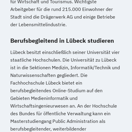
für Wirtschaft und Tourismus. Wichtigste
Taxation
Accounting
Finance
Arbeitgeber für die rund 215.000 Einwohner der
Transport- und Logistikrecht
Stadt sind die Drägerwerk AG und einige Betriebe
Transportsysteme
der Lebensmittelindustrie.
UX Design & Management
Unternehmensführung
Berufsbegleitend in Lübeck studieren
Unternehmensrecht
Lübeck besitzt einschließlich seiner Universität vier
Verhaltensökonomik - Psychologisches
staatliche Hochschulen. Die Universität zu Lübeck
Praxiswissen für den Finanzbereich
ist in die Sektionen Medizin, Informatik/Technik und
Vertriebs- und Handelsmanagement
Naturwissenschaften gegliedert. Die
Wirtschaftsbeziehungen & internationale
Fachhochschule Lübeck bietet ein
Politik
berufsbegleitendes Online-Studium auf den
Wirtschaftspsychologie
Wirtschaftsrecht
Gebieten Medieninformatik und
Wirtschaftsspanisch
Wirtschaftsingenieurwesen an. An der Hochschule
des Bundes für öffentliche Verwaltung kann ein
Masterstudiengang Public Administration als
berufsbegleitender, weiterbildender