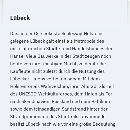
Coach/in
Rechnungswesen für das Management
Lübeck
Sales & Management
Sanierungs und & Insolvenzmanagement
Das an der Ostseeküste Schleswig-Holsteins
Service Leadership Certificate - Lufthansa
gelegene Lübeck galt einst als Metropole des
Social-Media- und E-Marketing-Manager/in
mittelalterlichen Städte- und Handelsbundes der
Hanse. Viele Bauwerke in der Stadt zeugen noch
Soziale Arbeit
Sozialmanagement
heute von ihrer einstigen Macht, zu der ihr die
Spanisch - Diploma de Español (Nivel
Kaufleute nicht zuletzt durch die Nutzung des
Intermedio)
Lübecker Hafens verholfen haben. Mit dem
Strategische Unternehmensplanung &
Holstentor als Wahrzeichen, ihrer Altstadt als Teil
Financial Modeling
des UNESCO-Weltkulturerbes, dem Hafen als Tor
Strategisches
nach Skandinavien, Russland und dem Baltikum
Geschäftsprozessmanagement
sowie dem feinsandigen Sandstrand hinter der
Strandpromenade des Stadtteils Travemünde
Strategy & Leadership
besitzt Lübeck nach wie vor eine große Bedeutung
Supply Chain Management (SCM)