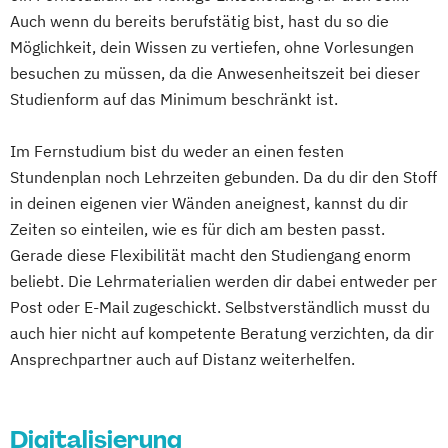
Business Coaching & Change Management
Auch wenn du bereits berufstätig bist, hast du so die
Möglichkeit, dein Wissen zu vertiefen, ohne Vorlesungen
Business Development
besuchen zu müssen, da die Anwesenheitszeit bei dieser
Cambridge Advanced
Studienform auf das Minimum beschränkt ist.
Change Management
Controlling
Digital Business Management
Im Fernstudium bist du weder an einen festen
Stundenplan noch Lehrzeiten gebunden. Da du dir den Stoff
Digital Business Management (Kurzversion)
in deinen eigenen vier Wänden aneignest, kannst du dir
Zeiten so einteilen, wie es für dich am besten passt.
Digitale Arbeit
Gerade diese Flexibilität macht den Studiengang enorm
Englische Handels- und
beliebt. Die Lehrmaterialien werden dir dabei entweder per
Betriebswirtschaftslehre
Post oder E-Mail zugeschickt. Selbstverständlich musst du
English for Business
auch hier nicht auf kompetente Beratung verzichten, da dir
Ernährungswissenschaften
Ansprechpartner auch auf Distanz weiterhelfen.
Familie im Wandel
Finance & Management
Finanzrecht
General Management
Digitalisierung