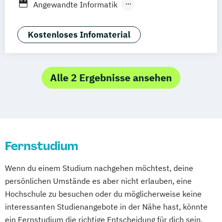
Fernstudium
Fernlehrgang
Angewandte Informatik
Management
Angewandte Sozialwissenschaften
Digitalisierung und Nachhaltigkeit
Arbeitsrecht
Kostenloses Infomaterial
Marketing
BWL & Tourismusmanagement
Medizintechnik & Management
Betriebliches Bildungs- und
Personalmanagement
Kompetenzmanagement
Alle 2 Ergebnisse ansehen
Projektmanagement &
Betriebliches Informations- und
Prozessmanagement
Wissensmanagement
Quality Management
Betriebswirtschaft & Management
Rechtliche Betreuung
Sales Management
Betriebswirtschaft &
Soziale Arbeit
Sozialmanagement
Fernstudium
Wirtschaftspsychologie
Sportmanagement
Wirtschaftsinformatik
Betriebswirtschaft &
Wirtschaftspsychologie
Wirtschaftsrecht
Wenn du einem Studium nachgehen möchtest, deine
Wirtschaftspsychologie (Abendstudium)
persönlichen Umstände es aber nicht erlauben, eine
Betriebswirtschaftslehre
Hochschule zu besuchen oder du möglicherweise keine
Betriebswirtschaftslehre (Abendstudium)
interessanten Studienangebote in der Nähe hast, könnte
Bildungs- und Kulturmanagement
ein Fernstudium die richtige Entscheidung für dich sein.