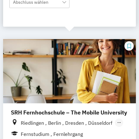
Abschluss wählen
SRH Fernhochschule – The Mobile University
Riedlingen
Berlin
Dresden
Düsseldorf
Hamburg
Hannover
Köln
München
Fernstudium
Fernlehrgang