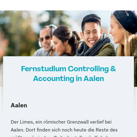
Wirtschaftsingenieurwesen
Wirtschaftsingenieurwesen und
Maschinenbau
Wirtschaftspsychologie & Künstliche
Intelligenz
Wirtschaftspsychologie & Leadership
Wirtschaftspsychologie (DE/EN))
Wirtschaftspsychologie im Online-
Fernstudium Controlling &
Abendstudium
Accounting in Aalen
Wirtschaftsrecht
Wirtschaftswissenschaften
Aalen
Der Limes, ein römischer Grenzwall verlief bei
Aalen. Dort finden sich noch heute die Reste des