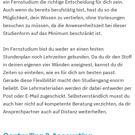
ein Fernstudium die richtige Entscheidung für dich sein.
Betriebliches Gesundheitsmanagement
Auch wenn du bereits berufstätig bist, hast du so die
Betriebswirtschaft
Möglichkeit, dein Wissen zu vertiefen, ohne Vorlesungen
Betriebswirtschaft und Digitalisierung
besuchen zu müssen, da die Anwesenheitszeit bei dieser
Betriebswirtschaft und
Studienform auf das Minimum beschränkt ist.
Gesundheitsmanagement
Betriebswirtschaft und Hotelmanagement
Im Fernstudium bist du weder an einen festen
Stundenplan noch Lehrzeiten gebunden. Da du dir den Stoff
Betriebswirtschaft und Interkulturelle
in deinen eigenen vier Wänden aneignest, kannst du dir
Kommunikation
Zeiten so einteilen, wie es für dich am besten passt.
Betriebswirtschaft und
Gerade diese Flexibilität macht den Studiengang enorm
Personalmanagement
beliebt. Die Lehrmaterialien werden dir dabei entweder per
Betriebswirtschaft und Sozialmanagement
Post oder E-Mail zugeschickt. Selbstverständlich musst du
auch hier nicht auf kompetente Beratung verzichten, da dir
Betriebswirtschaft und Sportmanagement
Ansprechpartner auch auf Distanz weiterhelfen.
Business Administration
Business Management (EN)
Business and Organizational Development