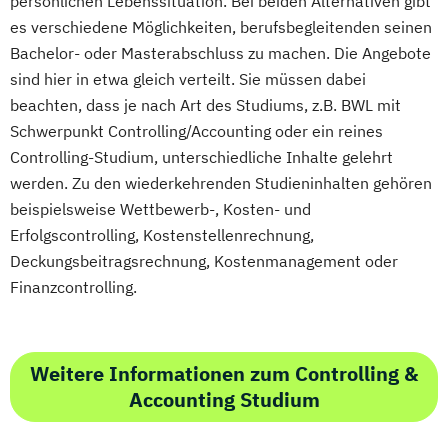
persönlichen Lebenssituation. Bei beiden Alternativen gibt
Personalpsychologie und Human Resource
es verschiedene Möglichkeiten, berufsbegleitenden seinen
Management
Bachelor- oder Masterabschluss zu machen. Die Angebote
Pflege
sind hier in etwa gleich verteilt. Sie müssen dabei
Pharmamanagement und -technologie
beachten, dass je nach Art des Studiums, z.B. BWL mit
Schwerpunkt Controlling/Accounting oder ein reines
Praxis- und Versorgungsmanagement
Controlling-Studium, unterschiedliche Inhalte gelehrt
Prozess- und Projektmanagement
werden. Zu den wiederkehrenden Studieninhalten gehören
Psychologie
Pädagogik
beispielsweise Wettbewerb-, Kosten- und
Sales Management & Strategy
Erfolgscontrolling, Kostenstellenrechnung,
Soziale Arbeit
Deckungsbeitragsrechnung, Kostenmanagement oder
Soziale Arbeit im Online-Abendstudium
Finanzcontrolling.
Sozialmanagement
Sozialwissenschaften
Sustainability Management
Therapiewissenschaften - Ergotherapie
Weitere Informationen zum Controlling &
Therapiewissenschaften - Logopädie
Accounting Studium
Therapiewissenschaften - Physiotherapie
UX & Service Design
UX-Design