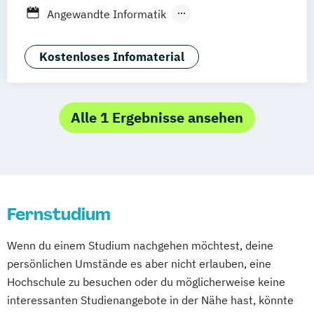
Stuttgart
Ellwangen
Zell
Leipzig
Angewandte Informatik
Mannheim
Wertheim
Wien
Angewandte Informatik mit Schwerpunkt
Frankfurt am Main
Hamm
Zürich
Fürth
Künstliche Intelligenz
Kostenloses Infomaterial
Angewandte Informatik mit Schwerpunkt
Wirtschaftsinformatik
Angewandte Psychologie mit Schwerpunkt
Alle 1 Ergebnisse ansehen
Gerontopsychologie
Angewandte Psychologie mit Schwerpunkt
Gesundheitspsychologie
Angewandte Psychologie mit Schwerpunkt
Fernstudium
Kinder- und Jugendpsychologie
Angewandte Psychologie mit Schwerpunkt
Wenn du einem Studium nachgehen möchtest, deine
Klinische Psychologie und Beratung
persönlichen Umstände es aber nicht erlauben, eine
Angewandte Psychologie mit Schwerpunkt
Hochschule zu besuchen oder du möglicherweise keine
Sportpsychologie
interessanten Studienangebote in der Nähe hast, könnte
Arbeitsrecht
Beratung & Coaching