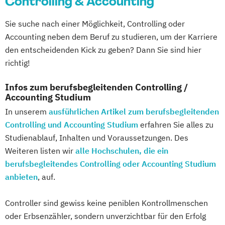
Controlling & Accounting
Corporate Brand Management
Sie suche nach einer Möglichkeit, Controlling oder
Data Science und Analytics
Accounting neben dem Beruf zu studieren, um der Karriere
Design Management
den entscheidenden Kick zu geben? Dann Sie sind hier
Digital Business Management
richtig!
Digital Health Management
Digital Marketing
Infos zum berufsbegleitenden Controlling /
Ernährungswissenschaften
Accounting Studium
Erwachsenenbildung und Digitalisierung
In unserem
ausführlichen Artikel zum berufsbegleitenden
Executive MBA für Ärztinnen und Ärzte
Controlling und Accounting Studium
erfahren Sie alles zu
Finance
Accounting
Studienablauf, Inhalten und Voraussetzungen. Des
Weiteren listen wir
Controlling & Taxation
alle Hochschulen, die ein
berufsbegleitendes Controlling oder Accounting Studium
Gesundheitspsychologie
anbieten
, auf.
Gesundheitspsychologie im Online-
Abendstudium
Controller sind gewiss keine peniblen Kontrollmenschen
Global Business Administration (EN)
oder Erbsenzähler, sondern unverzichtbar für den Erfolg
Inklusion und Teilhabe