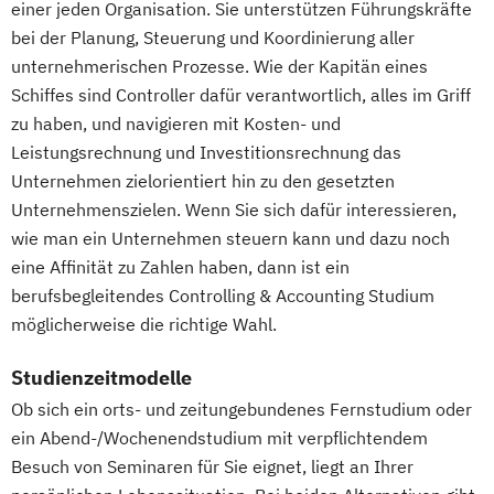
einer jeden Organisation. Sie unterstützen Führungskräfte
Innovation und Zukunftsforschung
bei der Planung, Steuerung und Koordinierung aller
Integrative Lerntherapie
unternehmerischen Prozesse. Wie der Kapitän eines
Kommunikation und Content Creation
Schiffes sind Controller dafür verantwortlich, alles im Griff
Kommunikation und Medienmanagement
zu haben, und navigieren mit Kosten- und
Kommunikationsdesign
Leistungsrechnung und Investitionsrechnung das
Lebensmittelmanagement und -
Unternehmen zielorientiert hin zu den gesetzten
technologie
Unternehmenszielen. Wenn Sie sich dafür interessieren,
wie man ein Unternehmen steuern kann und dazu noch
Lernpsychologie und integrative
eine Affinität zu Zahlen haben, dann ist ein
Lerntherapie
berufsbegleitendes Controlling & Accounting Studium
Management
möglicherweise die richtige Wahl.
Management im Gesundheitswesen
Medien- und Kommunikationsmanagement
Studienzeitmodelle
Ob sich ein orts- und zeitungebundenes Fernstudium oder
Mediendesign
ein Abend-/Wochenendstudium mit verpflichtendem
Nachhaltigkeitsmanagement
Besuch von Seminaren für Sie eignet, liegt an Ihrer
Online Marketing