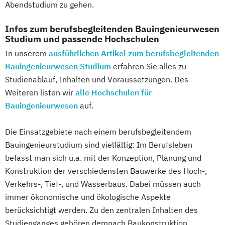
Abendstudium zu gehen.
Mechatronik
Mediengestaltung
Medizinische Informatik
Medizintechnik
Infos zum berufsbegleitenden Bauingenieurwesen
Mensch-Computer-Interaktion
Studium und passende Hochschulen
Nachhaltiges Design
In unserem
ausführlichen Artikel zum berufsbegleitenden
Nachhaltigkeitsmanagement
Bauingenieurwesen Studium
erfahren Sie alles zu
Studienablauf, Inhalten und Voraussetzungen. Des
Nachhaltigkeitstechnologien und -
Weiteren listen wir
alle Hochschulen für
management
Bauingenieurwesen
auf.
Nationale und internationale Zertifizierung
und Produktkennzeichnung
Die Einsatzgebiete nach einem berufsbegleitendem
New Venture Management
Bauingenieurstudium sind vielfältig: Im Berufsleben
Patentmanagement
befasst man sich u.a. mit der Konzeption, Planung und
Professional Software Engineering
Konstruktion der verschiedensten Bauwerke des Hoch-,
Prozesssimulation in der
Verkehrs-, Tief-, und Wasserbaus. Dabei müssen auch
Verfahrenstechnik
immer ökonomische und ökologische Aspekte
Qualitätsmanagement
berücksichtigt werden. Zu den zentralen Inhalten des
Regenerative Energietechnik
Studienganges gehören demnach Baukonstruktion,