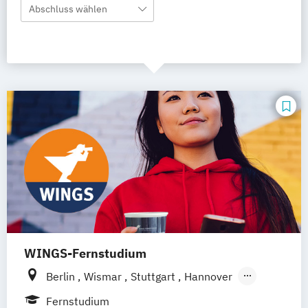
Abschluss wählen
WINGS-Fernstudium
Berlin
Wismar
Stuttgart
Hannover
Leipzig
Frankfurt am Main
Hamburg
Fernstudium