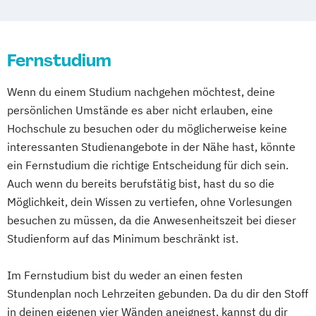
Digitales Energiemanagement und
Energiesysteme
Betriebswirtschaft
Cyber Security
Digitalisierung und Transformation
Fernstudium
Digital Business Management
Einführung in die Elektrotechnik
Doctor of Business Administration (DBA)
Wenn du einem Studium nachgehen möchtest, deine
Einführung in die IT-Sicherheit
Doctor of Philosophy (PhD)
persönlichen Umstände es aber nicht erlauben, eine
Elektrische und hybride Antriebe
EdTech Management
Ergotherapie
Hochschule zu besuchen oder du möglicherweise keine
Elektro- und Informationstechnik
Handwerksmanagement
interessanten Studienangebote in der Nähe hast, könnte
Elektrotechnik
Hebammenwissenschaft
ein Fernstudium die richtige Entscheidung für dich sein.
Energieerzeugung aus Biomasse
Heil- und Inklusionspädagogik
Auch wenn du bereits berufstätig bist, hast du so die
Energieingenieurwesen
Human Resource Management
Möglichkeit, dein Wissen zu vertiefen, ohne Vorlesungen
Energiespeichertechnik
Marketingmanagement
besuchen zu müssen, da die Anwesenheitszeit bei dieser
Energieverfahrenstechnik
Medienkommunikation & Journalismus
Studienform auf das Minimum beschränkt ist.
Energiewirtschaft und -management
Mikronährstoff & Regularmedizin
Engineering Management
Im Fernstudium bist du weder an einen festen
Nachhaltigkeits- und Klimamanagement
Fahrzeugtechnik
Game Design
Stundenplan noch Lehrzeiten gebunden. Da du dir den Stoff
Online Marketing & Digital Commerce
Game Development
in deinen eigenen vier Wänden aneignest, kannst du dir
Personal- und Kommunikationspsychologie