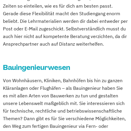
Gestaltung interaktiver Systeme
Zeiten so einteilen, wie es für dich am besten passt.
Gerade diese Flexibilität macht den Studiengang enorm
Grundlagen des Software Engineering
Pflege & Management
Physiotherapie
beliebt. Die Lehrmaterialien werden dir dabei entweder per
IT-Sicherheit
Industriedesign
Psychologie
Rescue Management
Post oder E-Mail zugeschickt. Selbstverständlich musst du
Informatik
Ingenieurpsychologie
Soziale Arbeit & Management
auch hier nicht auf kompetente Beratung verzichten, da dir
Innovations- und Technologiemanagement
Soziale Arbeit – Professioneller Kinder- und
Ansprechpartner auch auf Distanz weiterhelfen.
Jugendschutz
KI und maschinelles Lernen
Sozialpädagogik & Management
Kommunikationsdesign
Sportjournalismus & Sportmarketing
Bauingenieurwesen
Kunststofftechnik
Sportmanagement
Lebensmittelverfahrenstechnik
Von Wohnhäusern, Kliniken, Bahnhöfen bis hin zu ganzen
Strategische Kommunikation & Digitales
Leit- und Sicherungstechnik
Kläranlagen oder Flughäfen – als Bauingenieur haben Sie
Marketing
es mit allen Arten von Bauwerken zu tun und gestalten
Maschinenbau
Materials Science
Vegan Food Management
unsere Lebenswelt maßgeblich mit. Sie interessieren sich
Mathematik für Studierende
Wirtschaftsingenieurwesen
für technische, rechtliche und betriebswissenschaftliche
ingenieurwissenschaftlicher Fächer
Wirtschaftspsychologie
Themen? Dann gibt es für Sie verschiedene Möglichkeiten,
Mathematik für Studierende
den Weg zum fertigen Bauingenieur via Fern- oder
wirtschaftswissenschaftlicher Fächer