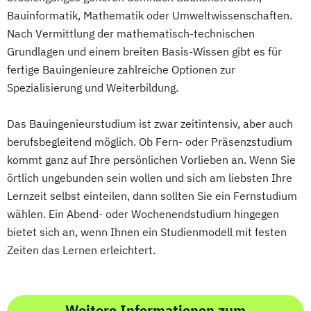
Technikfolgen­abschätzung
Bauinformatik, Mathematik oder Umweltwissenschaften.
Technische Betriebswirtschaft
Nach Vermittlung der mathematisch-technischen
Grundlagen und einem breiten Basis-Wissen gibt es für
Technische Informatik
fertige Bauingenieure zahlreiche Optionen zur
Technologiemanagement
Spezialisierung und Weiterbildung.
Vorkurs Mathematik
Wasserstofftechnologien
Das Bauingenieurstudium ist zwar zeitintensiv, aber auch
Wirtschaftsinformatik
berufsbegleitend möglich. Ob Fern- oder Präsenzstudium
Wirtschaftsingenieurwesen
kommt ganz auf Ihre persönlichen Vorlieben an. Wenn Sie
Wirtschaftsingenieurwesen
örtlich ungebunden sein wollen und sich am liebsten Ihre
Baumanagement
Lernzeit selbst einteilen, dann sollten Sie ein Fernstudium
Wirtschaftsingenieurwesen Elektrotechnik
wählen. Ein Abend- oder Wochenendstudium hingegen
Wirtschaftsingenieurwesen Erneuerbare
bietet sich an, wenn Ihnen ein Studienmodell mit festen
Energien
Zeiten das Lernen erleichtert.
Wirtschaftsingenieurwesen Maschinenbau
Wirtschaftsingenieurwesen für Ingenieure
Wirtschaftsingenieurwesen für
Weitere Informationen zum