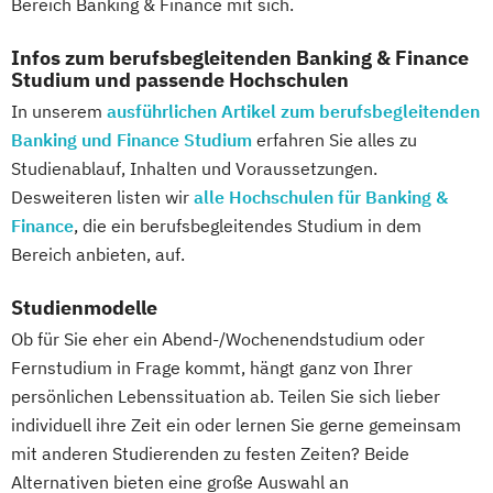
Bereich Banking & Finance mit sich.
Pädagogische Psychologie
Digitalisierungsmanagement
Sozialmanagement
Psychologische/r Berater/in / Personal
Wirtschaftswissenschaft Studienrichtung
Sozialpädagogik und Inklusion
Infos zum berufsbegleitenden Banking & Finance
Coach/in
Studium und passende Hochschulen
Finanzwirtschaft und Bewertung
Sportmanagement
Rechnungswesen für das Management
In unserem
ausführlichen Artikel zum berufsbegleitenden
Wirtschaftswissenschaft Studienrichtung
Supply Chain Management
Sales & Management
Banking und Finance Studium
erfahren Sie alles zu
Rechnungslegung
Tourismusmanagement
UX Design
Sanierungs und & Insolvenzmanagement
Studienablauf, Inhalten und Voraussetzungen.
Steuern und Wirtschaftsprüfung
Umweltingenieurwesen
Vertragsrecht
Service Leadership Certificate - Lufthansa
Desweiteren listen wir
alle Hochschulen für Banking &
Wirtschaftswissenschaft Studienrichtung
Wirtschaftsinformatik (DE/EN)
Social-Media- und E-Marketing-Manager/in
Finance
, die ein berufsbegleitendes Studium in dem
Risikomanagement
Wirtschaftsingenieurwesen
Bereich anbieten, auf.
Wirtschaftswissenschaft Studienrichtung
Wirtschaftsingenieurwesen (DE/EN)
Soziale Arbeit
Sozialmanagement
Unternehmenssteuerung
Wirtschaftsingenieurwesen Medizintechnik
Studienmodelle
Spanisch - Diploma de Español (Nivel
Wirtschaftswissenschaft für Ingenieur/-
Ob für Sie eher ein Abend-/Wochenendstudium oder
Intermedio)
innen und Naturwissenschaftler/innen
Wirtschaftspsychologie (DE/EN)
Fernstudium in Frage kommt, hängt ganz von Ihrer
Strategische Unternehmensplanung &
im Bachelor Rechtswissenschaft
Wirtschaftsrecht
persönlichen Lebenssituation ab. Teilen Sie sich lieber
Financial Modeling
im Bachelor Wirtschaftswissenschaft
individuell ihre Zeit ein oder lernen Sie gerne gemeinsam
Strategisches
im Master Rechtswissenschaft
mit anderen Studierenden zu festen Zeiten? Beide
Geschäftsprozessmanagement
Alternativen bieten eine große Auswahl an
im Master Wirtschaftswissenschaft