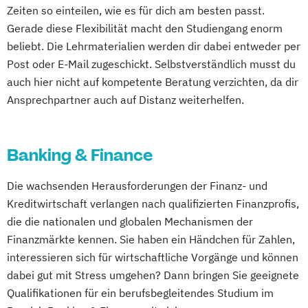
Planung logistischer Netzwerke
UX & Service Design
UX-Design
Zeiten so einteilen, wie es für dich am besten passt.
Politikwissenschaft
Product Management (DE/EN)
Politikwissenschaft & Management
Gerade diese Flexibilität macht den Studiengang enorm
Wirtschaftsingenieurwesen
Verwaltungswissenschaft
Soziologie
Produktdesign
Process Management Consulting
beliebt. Die Lehrmaterialien werden dir dabei entweder per
Wirtschaftsingenieurwesen und
Praktische Informatik
Psychologie
Projektmanagement (DE/EN)
Professionell verkaufen
Post oder E-Mail zugeschickt. Selbstverständlich musst du
Maschinenbau
Psychologie: Entwicklung und Bildung
Psychologie
Public Health
Projekte erfolgreich führen
Psychologie
auch hier nicht auf kompetente Beratung verzichten, da dir
Wirtschaftspsychologie & Künstliche
Psychologie: Entwicklung und Gesundheit
Public Management
Ansprechpartner auch auf Distanz weiterhelfen.
Psychologie für Personalmanager/innen
Intelligenz
Psychologie: Soziale Prozesse und
Public Management für
Psychologie mit Schwerpunkt Arbeits-
Wirtschaftspsychologie & Leadership
Arbeitswelt
Verwaltungsfachangestellte
Organisations- und Wirtschaftspsychologie
Wirtschaftspsychologie (DE/EN))
Psychologie: Soziale Prozesse
Public Relations und Kommunikation
Banking & Finance
Wirtschaftspsychologie im Online-
Diversität und Intervention
Pädagogik
Pädagogik für Bildung
Psychologie mit Schwerpunkt
Abendstudium
Die wachsenden Herausforderungen der Finanz- und
Rechtswissenschaft
Beratung und Personalentwicklung
Gesundheitspsychologie
Wirtschaftsrecht
Kreditwirtschaft verlangen nach qualifizierten Finanzprofis,
Soziologie – Zugänge zur
Pädagogik
Bildungsberatung und Leitung
Psychologie mit Schwerpunkt Klinische
Wirtschaftswissenschaften
die die nationalen und globalen Mechanismen der
Gegenwartsgesellschaft
Robotics (DE/EN)
Social Media
Psychologie & Psychologische Beratung
Finanzmärkte kennen. Sie haben ein Händchen für Zahlen,
Volkswirtschaft
Wirtschaftsinformatik
Softwareentwicklung (DE/EN)
Psychologie mit Schwerpunkt
interessieren sich für wirtschaftliche Vorgänge und können
Wirtschaftspsychologie
Soziale Arbeit
Psychologische Diagnostik und Evaluation
dabei gut mit Stress umgehen? Dann bringen Sie geeignete
Wirtschaftswissenschaft
Soziale Arbeit Schwerpunkt Kinder und
Psychologie mit Schwerpunkt
Qualifikationen für ein berufsbegleitendes Studium im
Wirtschaftswissenschaft Studienrichtung
Jugendliche