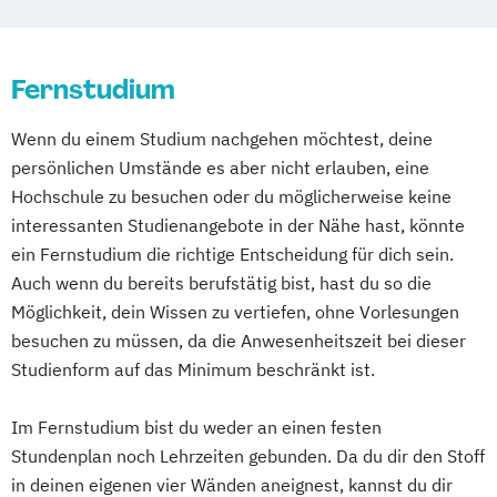
Logistik & Supply Chain Management
Online Marketing
Umbrüche
Verflechtungen
Marketing und digitale Medien
Logistik: Grundlagen
Personalpsychologie und Human Resource
Grundlagen Kulturwissenschaftliche
Marketingmanagement
Maschinenbau
Systeme Technologien
Management
Literaturwissenschaft
Fernstudium
Master of Business Administration (DE/EN)
Logistikmanagement
Pflege
Informatik
Kulturwissenschaft
Logistische Funktionsbereiche
Wenn du einem Studium nachgehen möchtest, deine
Pharmamanagement und -technologie
Mathematik
Mechatronik
Mediendesign
Managing Diversity
Marketing
persönlichen Umstände es aber nicht erlauben, eine
Praxis- und Versorgungsmanagement
Mathematisch-technische
Medieninformatik
Medienmanagement
Marketing & Sales Management
Hochschule zu besuchen oder du möglicherweise keine
Prozess- und Projektmanagement
Softwareentwicklung
Medizinische Informatik
Medizintechnik
Markt- und Werbepsychologie
interessanten Studienangebote in der Nähe hast, könnte
Psychologie
Pädagogik
Mathematische und informatische
Modemanagement
ein Fernstudium die richtige Entscheidung für dich sein.
Materialflusssysteme - Technologien
Sales Management & Strategy
Grundlagen
Nachhaltiges Management
New Work
Auch wenn du bereits berufstätig bist, hast du so die
Planung und Steuerung
Soziale Arbeit
Neuere deutsche Literatur im
Online Marketing
Möglichkeit, dein Wissen zu vertiefen, ohne Vorlesungen
Mergers & Acquisitions
Soziale Arbeit im Online-Abendstudium
medienkulturellen Kontext
Online Marketing (DE/EN)
besuchen zu müssen, da die Anwesenheitszeit bei dieser
Nachhaltigkeitsmanagement
Sozialmanagement
Sozialwissenschaften
Philosophie im europäischen Kontext
Personalentwicklung
Studienform auf das Minimum beschränkt ist.
Personal & Organisation
Sustainability Management
Philosophie – Philosophie im europäischen
Personalmanagement
Personalmanagement & Corporate
Therapiewissenschaften - Ergotherapie
Kontext
Personalmanagement (DE/EN)
Pflege
Im Fernstudium bist du weder an einen festen
Learning
Therapiewissenschaften - Logopädie
Politikwissenschaft – Regieren und
Stundenplan noch Lehrzeiten gebunden. Da du dir den Stoff
Pflegemanagement
Pflegepädagogik
Pflege
Pflegemanagement
Therapiewissenschaften - Physiotherapie
in deinen eigenen vier Wänden aneignest, kannst du dir
Partizipation
Physiotherapie