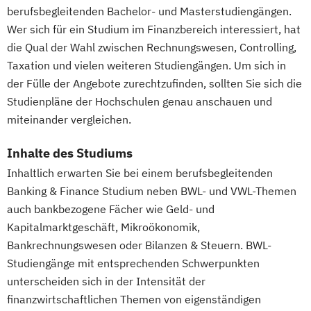
Strategy & Leadership
berufsbegleitenden Bachelor- und Masterstudiengängen.
im Studiengang Rechtswissenschaft (Erste
Supply Chain Management (SCM)
Wer sich für ein Studium im Finanzbereich interessiert, hat
juristische Prüfung)
Taxation
Accounting
Finance
die Qual der Wahl zwischen Rechnungswesen, Controlling,
Transport- und Logistikrecht
Taxation und vielen weiteren Studiengängen. Um sich in
Transportsysteme
der Fülle der Angebote zurechtzufinden, sollten Sie sich die
UX Design & Management
Studienpläne der Hochschulen genau anschauen und
miteinander vergleichen.
Unternehmensführung
Unternehmensrecht
Inhalte des Studiums
Verhaltensökonomik - Psychologisches
Inhaltlich erwarten Sie bei einem berufsbegleitenden
Praxiswissen für den Finanzbereich
Banking & Finance Studium neben BWL- und VWL-Themen
Vertriebs- und Handelsmanagement
auch bankbezogene Fächer wie Geld- und
Wirtschaftsbeziehungen & internationale
Kapitalmarktgeschäft, Mikroökonomik,
Politik
Bankrechnungswesen oder Bilanzen & Steuern. BWL-
Wirtschaftspsychologie
Wirtschaftsrecht
Studiengänge mit entsprechenden Schwerpunkten
Wirtschaftsspanisch
unterscheiden sich in der Intensität der
finanzwirtschaftlichen Themen von eigenständigen