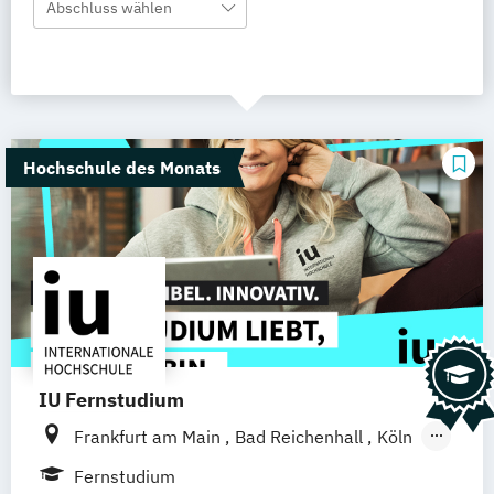
Abschluss wählen
Hochschule des Monats
IU Fernstudium
Frankfurt am Main
Bad Reichenhall
Köln
Rostock
Freiburg
Kiel
Stuttgart
Fernstudium