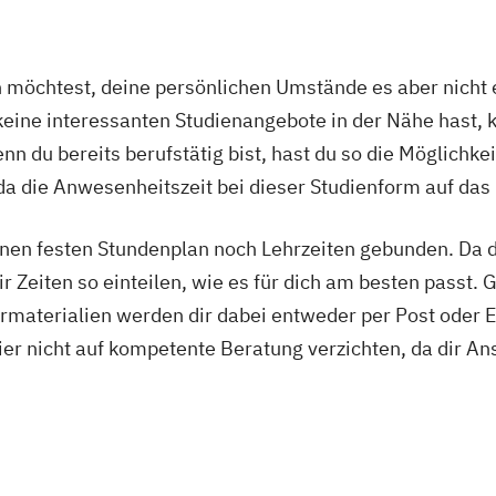
ssenschaft
ng
öchtest, deine persönlichen Umstände es aber nicht e
ng
ine interessanten Studienangebote in der Nähe hast, k
n du bereits berufstätig bist, hast du so die Möglichkei
ng
a die Anwesenheitszeit bei dieser Studienform auf das
nen festen Stundenplan noch Lehrzeiten gebunden. Da du
ng
r Zeiten so einteilen, wie es für dich am besten passt. 
rmaterialien werden dir dabei entweder per Post oder E
ng
ier nicht auf kompetente Beratung verzichten, da dir An
-innen und