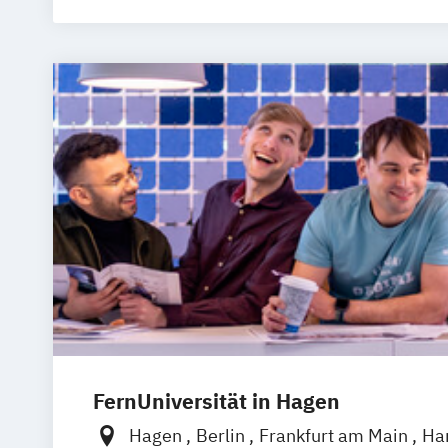
Betriebswir
Betriebswir
Business In
Computer S
Data Manag
Digital Bu
Digital Inn
Digital Tra
Digitale Tr
Engineerin
Ernährungs
Accounting 
Fitnessöko
Gesundheits
FernUniversität in Hagen
Gesundheit
Growth Hack
Hagen
Berlin
Frankfurt am Main
Ha