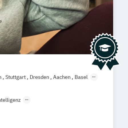
n
Stuttgart
Dresden
Aachen
Basel
ch
Saarbrücken
Neu-Ulm
Graz
agenfurt
Magdeburg
Münster
Trier
telligenz
rtificial Intelligence (DE/EN)
ngenieurwesen