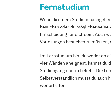
Wirtschaftspsychologie
Wirtschaftswi
Fernstudium
Wirtschaftswissenschaft Studienrichtu
Digitalisierungsmanagement
Wenn du einem Studium nachgehen m
Wirtschaftswissenschaft Studienrichtu
besuchen oder du möglicherweise ke
Finanzwirtschaft und Bewertung
Entscheidung für dich sein. Auch wen
Wirtschaftswissenschaft Studienrichtu
Vorlesungen besuchen zu müssen, d
Rechnungslegung
Steuern und Wirtschaftsprüfung
Im Fernstudium bist du weder an ei
Wirtschaftswissenschaft Studienrichtu
vier Wänden aneignest, kannst du di
Risikomanagement
Studiengang enorm beliebt. Die Leh
Wirtschaftswissenschaft Studienrichtu
Selbstverständlich musst du auch h
Unternehmenssteuerung
weiterhelfen.
Wirtschaftswissenschaft für Ingenieur/
Naturwissenschaftler/innen
im Bachelor Rechtswissenschaft
im Bachelor Wirtschaftswissenschaft