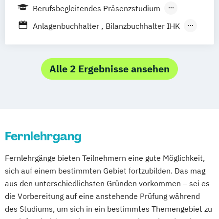
Frankfurt a.M.
Stuttgart
Berufsbegleitendes Präsenzstudium
Steuerberater - Basis/Vertiefung
Berufsbegleitender Präsenzlehrgang
Steuerberater - Ergänzung
Anlagenbuchhalter
Bilanzbuchhalter IHK
Fernlehrgang
Steuerberater - Grundlagen
Fernstudium Bilanzbuchhalter -
Steuerberater - Training
International (IHK)
Steuerberater - Vertiefung
Lohn- und Gehaltsbuchhalter
Alle 2 Ergebnisse ansehen
Steuerberater - Vorbereitung mündliche
Steuerberater – Klausur-Technik-Lehrgang
Prüfung
Steuerberater – Kombi-Lehrgang
Steuerberater - Wiederholung und Training
Steuerberater – Kompakt-Repetitorium
(Wiederholer)
Steuerfachwirt - Basis/Vertiefung
Fernlehrgang
Steuerberater – Online-Intensiv-
Steuerfachwirt - Ergänzung
Klausurenlehrgang
Fernlehrgänge bieten Teilnehmern eine gute Möglichkeit,
Steuerfachwirt - Grundlagen
Steuerberater – Vorbereitung auf die
sich auf einem bestimmten Gebiet fortzubilden. Das mag
Steuerfachwirt - Training
mündliche Prüfung
aus den unterschiedlichsten Gründen vorkommen – sei es
Steuerfachwirt - Vertiefung
Steuerfachwirt Prüfungsvorbereitung –
die Vorbereitung auf eine anstehende Prüfung während
Steuerfachwirt - Vorbereitung mündliche
Fernstudium
des Studiums, um sich in ein bestimmtes Themengebiet zu
Prüfung
Steuerfachwirt Prüfungsvorbereitung –