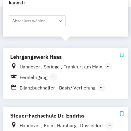
kannst:
Abschluss wählen
Lehrgangswerk Haas
Hannover
Springe
Frankfurt am Main
Hamburg
Berlin
Düsseldorf
Oldenburg
Fernlehrgang
Berufsbegleitender Präsenzlehrgang
Bilanzbuchhalter - Basis/ Vertiefung
Berufsbegleitendes Präsenzstudium
Bilanzbuchhalter - Komplettpaket "BiBu-
FuN"
Bilanzbuchhalter - Wiederholung & Training
Steuer-Fachschule Dr. Endriss
Hannover
Köln
Hamburg
Düsseldorf
Master in Taxation