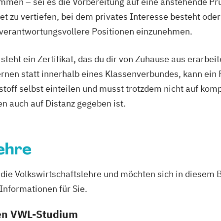
mmen – sei es die Vorbereitung auf eine anstehende P
ndlagen
t zu vertiefen, bei dem privates Interesse besteht oder
lturellen Kontext
 verantwortungsvollere Positionen einzunehmen.
eht ein Zertifikat, das du dir von Zuhause aus erarbeites
chen Kontext
rnen statt innerhalb eines Klassenverbundes, kann ein 
tizipation
nstoff selbst einteilen und musst trotzdem nicht auf komp
nschaft
n auch auf Distanz gegeben ist.
chologie
eit
ehre
eitswelt
so die Volkswirtschaftslehre und möchten sich in diesem
senschaft
esellschaft
 Informationen für Sie.
k
den VWL-Studium
ssenschaft