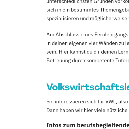
unterschiedlichsten Gründen vorko
Mathematische und informatische Gru
sich in ein bestimmtes Themengebie
Neuere deutsche Literatur im medienku
spezialisieren und möglicherweise
Philosophie im europäischen Kontext
Am Abschluss eines Fernlehrgangs st
Philosophie – Philosophie im europäis
in deinen eigenen vier Wänden zu le
Politikwissenschaft – Regieren und Par
sein. Hier kannst du dir deinen Ler
Politikwissenschaft
Verwaltungswisse
Betreuung durch kompetente Tutore
Soziologie
Praktische Informatik
Psy
Psychologie: Entwicklung und Bildung
Psychologie: Entwicklung und Gesundh
Volkswirtschaftsl
Psychologie: Soziale Prozesse und Arb
Psychologie: Soziale Prozesse
Diversität und Intervention
Sie interessieren sich für VWL, al
Rechtswis
Soziologie – Zugänge zur Gegenwartsg
Dann haben wir hier viele nützliche
Volkswirtschaft
Wirtschaftsinformati
Infos zum berufsbegleiten
Wirtschaftspsychologie
Wirtschaftswi