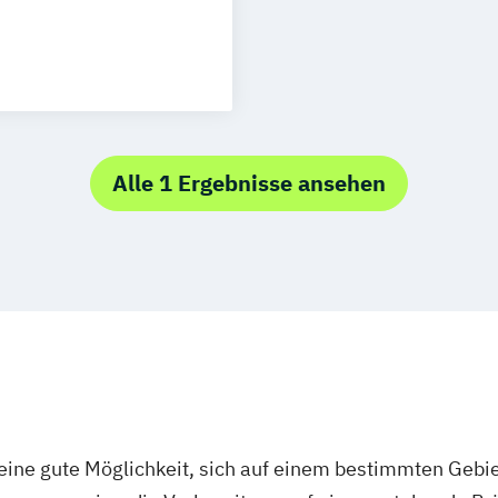
Digitale Medien
es Umfeld für die
Alle 1 Ergebnisse ansehen
ner beruflichen
nd Forschung
elle an der
üche
ematik
ine gute Möglichkeit, sich auf einem bestimmten Gebie
wicklung