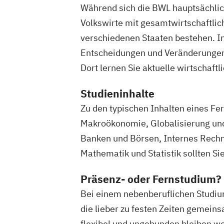
Während sich die BWL hauptsächlic
Wirtschaftswissenschaft Studienrichtu
Digitalisierungsmanagement
Volkswirte mit gesamtwirtschaftli
Wirtschaftswissenschaft Studienrichtu
verschiedenen Staaten bestehen. In
Finanzwirtschaft und Bewertung
Entscheidungen und Veränderungen 
Wirtschaftswissenschaft Studienrichtu
Dort lernen Sie aktuelle wirtschaf
Rechnungslegung
Steuern und Wirtschaftsprüfung
Studieninhalte
Wirtschaftswissenschaft Studienrichtu
Zu den typischen Inhalten eines Fe
Risikomanagement
Makroökonomie, Globalisierung und
Wirtschaftswissenschaft Studienrichtu
Banken und Börsen, Internes Rechn
Unternehmenssteuerung
Mathematik und Statistik sollten Si
Wirtschaftswissenschaft für Ingenieur/
Naturwissenschaftler/innen
Präsenz- oder Fernstudium?
im Bachelor Rechtswissenschaft
Bei einem nebenberuflichen Studium
im Bachelor Wirtschaftswissenschaft
die lieber zu festen Zeiten gemeins
im Master Rechtswissenschaft
flexibel und ungebunden bleiben wo