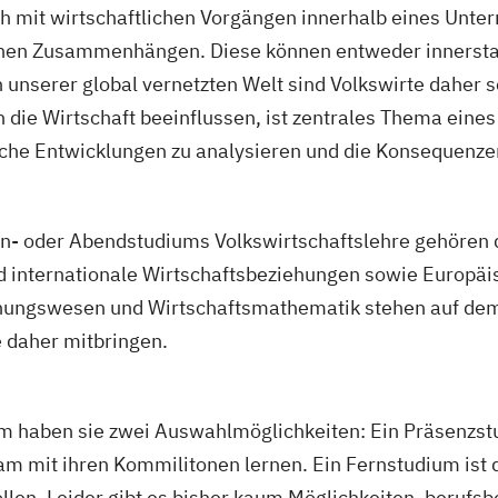
h mit wirtschaftlichen Vorgängen innerhalb eines Unter
ng
chen Zusammenhängen. Diese können entweder innerstaa
ng
 unserer global vernetzten Welt sind Volkswirte daher 
die Wirtschaft beeinflussen, ist zentrales Thema eine
ng
tliche Entwicklungen zu analysieren und die Konsequenz
ng
rn- oder Abendstudiums Volkswirtschaftslehre gehören d
 internationale Wirtschaftsbeziehungen sowie Europäis
ng
ungswesen und Wirtschaftsmathematik stehen auf dem L
e daher mitbringen.
-innen und
 haben sie zwei Auswahlmöglichkeiten: Ein Präsenzstud
am mit ihren Kommilitonen lernen. Ein Fernstudium ist d
llen. Leider gibt es bisher kaum Möglichkeiten, berufsb