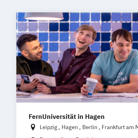
FernUniversität in Hagen
Leipzig
Hagen
Berlin
Frankfurt am 
Coesfeld
Hannover
Karlsruhe
Münc