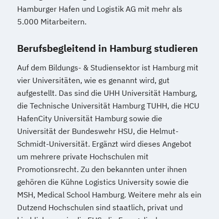
Klassische Homöopathie
Geprüfte/r Mechatroniktechniker/in (ILS)
Hamburger Hafen und Logistik AG mit mehr als
Klassische Veterinärhomöopathie
Geprüfte/r Prozessmanager/in Industrie
5.000 Mitarbeitern.
Konfliktmanager/in
Lernberater/-in
4.0
Lernberater/-in + Entwicklungsberatung
Geprüfte/r Web-Designer/in (ILS)
Berufsbegleitend in Hamburg studieren
NLP Tools in der psychologischen
Geprüfter IT-Manager
Auf dem Bildungs- & Studiensektor ist Hamburg mit
Beratungspraxis
Geprüfter Wirtschaftsinformatiker
vier Universitäten, wie es genannt wird, gut
Paarberater/ -in
Geschichte/Politik: Deutschland damals
aufgestellt. Das sind die UHH Universität Hamburg,
Paarberater/-in + Systemische/r Berater/-
und heute
die Technische Universität Hamburg TUHH, die HCU
in
Geschäftsführung in Kleinbetrieben
HafenCity Universität Hamburg sowie die
Personal Trainer/-in
Geschäftsführung in Mittelbetrieben
Universität der Bundeswehr HSU, die Helmut-
Personal Trainer/-in Fachrichtung "Fitness
Grafik-Design
Gutes Deutsch
Schmidt-Universität. Ergänzt wird dieses Angebot
65+ (Seniorentrainer/-in)"
Handelsenglisch (LCCI)
um mehrere private Hochschulen mit
Personal Trainer/-in mit Fachrichtung
Handelsfachwirt (IHK)
Promotionsrecht. Zu den bekannten unter ihnen
"Lebensmittelunverträglichkeiten"
Hauptschulabschluss (Erster
gehören die Kühne Logistics University sowie die
Personal Trainer/-in mit Zusatzmodul
allgemeinbildender Schulabschluss)
MSH, Medical School Hamburg. Weitere mehr als ein
"Betriebswirtschaft"
Haus- und Grundstücksverwalter
Dutzend Hochschulen sind staatlich, privat und