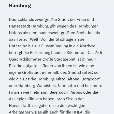
Heilpraktiker/-in Fachrichtung
Flüchtlings- und Integrationshelfer
Hamburg
"Psychotherapie"
Fotodesign
Wirtschafts­ingenieur­wesen
Heilpraktiker/-in Fachrichtung
Fotografie - professionell gemacht
Verfahrenstechnik
Deutschlands zweitgrößte Stadt, die Freie und
"Sportmedizin"
Französisch Gesamtlehrgang
Zukunftsmanagement
Hansestadt Hamburg, gilt wegen des Hamburger
Heilpraktiker/-in für Psychotherapie
Französisch Grundkurs
Hafens als dem bundesweit größten Seehafen als
Heilpraktiker/-in für Psychotherapie
Fremdsprachenkorrespondent - Englisch
das Tor zur Welt. Von der Stadtlage an der
Fachrichtung "Burnout-Prävention"
Gartengestaltung
Unterelbe bis zur Flussmündung in die Nordsee
Heilpraktiker/-in für Psychotherapie
Gastronomiemanagement
beträgt die Entfernung hundert Kilometer. Das 755
Fachrichtung "Entspannungstherapie"
Gebäudeenergieberater (HWK)
Quadratkilometer große Stadtgebiet ist in neun
Heilpraktiker/-in für Psychotherapie
Geomantie
Geprüfte/r 3D-Designer/in
Bezirke aufgeteilt. Jeder von ihnen ist wie eine
Fachrichtung "Paarberatung"
Geprüfte/r Bilanzbuchhalter/in (IHK)
eigene Großstadt innerhalb des Stadtstaates; so
Heilpraktiker/-in für Psychotherapie
wie die Bezirke Hamburg-Mitte, Altona, Bergedorf
Geprüfte/r
oder Hamburg-Wandsbek. Namhafte und bekannte
Fachrichtung "Psychologische/r Berater/-
Fremdsprachenkorrespondent/in (IHK) -
Firmen wie Fielmann, Beiersdorf, Airbus oder die
in"
Englisch
Asklepios Kliniken haben ihren Sitz in der
Heilpraktiker/-in für Psychotherapie
Geprüfte/r Grafik-Designer/in - Mac
Hansestadt, sie gehören zu den wichtigen
Fachrichtung "Systemische Beratung"
Geprüfte/r Grafik-Designer/in - PC
Arbeitgebern. Das gilt auch für die HHLA, die