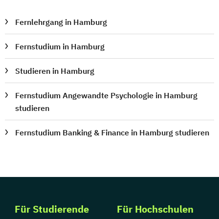
Musik aktiv - Rock & Pop
Natur- und Umweltpädagogik
Fernlehrgang in Hamburg
Netzwerkadministrator für MS Windows
Server
Fernstudium in Hamburg
Netzwerkmanager
Netzwerktechniker LAN
Office-Manager
Studieren in Hamburg
Online-Marketing-Manager
Fernstudium Angewandte Psychologie in Hamburg
Online-Redakteur - Online-Texter
studieren
PHP-Datenbankentwickler
Paar- und Familiencoach
Fernstudium Banking & Finance in Hamburg studieren
Palliativbegleiter
Personalentwicklung
Personalfachkaufmann
Personalreferent (bSb)
Personalsachbearbeiter
Personalwirtschaft
Praxiswissen
Persönlichkeitstraining
Für Studierende
Für Hochschulen