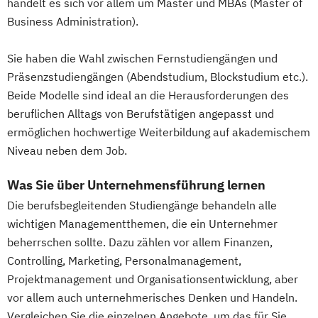
Fachrichtung "Seniorentraining"
Fachberatung für die Ernährung von
handelt es sich vor allem um Master und MBAs (Master of
Qualitätsmanagement
Pädagogische Psychologie
Fitnesstrainer/-in B-Lizenz
Business Administration).
Säuglingen
Regenerative Energietechnik
Psychologische/r Berater/in / Personal
Gesundheitspädagoge/-in -
Kindern und Jugendlichen
Technikfolgen­abschätzung
Coach/in
Sie haben die Wahl zwischen Fernstudiengängen und
Gesundheitsberater/-in
Fachinformatiker Digitalisierung
Technische Betriebswirtschaft
Rechnungswesen für das Management
Präsenzstudiengängen (Abendstudium, Blockstudium etc.).
Gesundheitspädagoge/-in -
Fachinformatiker/in
Technische Informatik
Beide Modelle sind ideal an die Herausforderungen des
Sales & Management
Gesundheitsberater/-in Fachrichtung
Anwendungsentwicklung
Technologiemanagement
beruflichen Alltags von Berufstätigen angepasst und
Sanierungs und & Insolvenzmanagement
"Burnout-Prävention"
Fachinformatiker/in Systemintegration
Vorkurs Mathematik
ermöglichen hochwertige Weiterbildung auf akademischem
Service Leadership Certificate - Lufthansa
Gesundheitspädagoge/-in -
Fachkraft erneuerbare Energien
Wasserstofftechnologien
Niveau neben dem Job.
Social-Media- und E-Marketing-Manager/in
Gesundheitsberater/-in Fachrichtung
Fachkraft für (früh-)kindliche
Wirtschaftsinformatik
"Ernährung in besonderen Lebensphasen"
Sprachentwicklung und Sprachförderung
Was Sie über Unternehmensführung lernen
Wirtschaftsingenieurwesen
Soziale Arbeit
Sozialmanagement
Gesundheitspädagoge/-in -
Fachkraft für Gesundheits- und
Die berufsbegleitenden Studiengänge behandeln alle
Wirtschaftsingenieurwesen
Spanisch - Diploma de Español (Nivel
Gesundheitsberater/-in Fachrichtung
Sozialdienstleistungen (IHK)
wichtigen Managementthemen, die ein Unternehmer
Baumanagement
Intermedio)
"Heilpflanzenkunde"
Fachkraft für Industrieroboter
beherrschen sollte. Dazu zählen vor allem Finanzen,
Wirtschaftsingenieurwesen Elektrotechnik
Strategische Unternehmensplanung &
Gesundheitspädagoge/-in -
Controlling, Marketing, Personalmanagement,
Fachkraft für Inklusions- und
Wirtschaftsingenieurwesen Erneuerbare
Financial Modeling
Gesundheitsberater/-in mit Fachrichtung
Projektmanagement und Organisationsentwicklung, aber
Integrationspädagogik
Energien
Strategisches
vor allem auch unternehmerisches Denken und Handeln.
"Lebensmittelunverträglichkeiten"
Fachkraft für Medienpädagogik
Wirtschaftsingenieurwesen Maschinenbau
Geschäftsprozessmanagement
Vergleichen Sie die einzelnen Angebote, um das für Sie