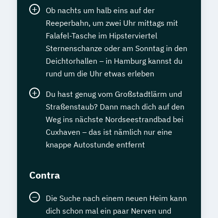
Tierheilpraktiker
Innovationsmanager
Ob nachts um halb eins auf der
Tierheilpraktiker + Grundlagen der
Innovationsmanager (IHK)
Reeperbahn, um zwei Uhr mittags mit
artgerechten Tierhaltung
International Legal English
Falafel-Tasche im Hipsterviertel
Tierheilpraktiker + Klassische Veterinär-
Internationale Rechnungslegung -
Sternenschanze oder am Sonntag in den
Homöopathie
Kompaktkurs
Deichtorhallen – in Hamburg kannst du
Tierheilpraktiker + Veterinär-Akupunktur
Italienisch Grundkurs
rund um die Uhr etwas erleben
für Kleintiere
Java-Programmierer
Journalist
Du hast genug vom Großstadtlärm und
Tierheilpraktiker + Veterinär-Akupunktur
Kaufmännisches Praxiswissen
Straßenstaub? Dann mach dich auf den
für Pferde
Key-Account-Manager
Weg ins nächste Nordseestrandbad bei
Tierheilpraktiker + Veterinär-
Kinder- und Jugendbuchautor
Cuxhaven – das ist nämlich nur eine
Heilpflanzenkunde
Kindererziehung
Kraftfahrzeugtechnik
knappe Autostunde entfernt
Tierheilpraktiker/-in mit zusätzlicher
Kreatives Schreiben
Kunst verstehen
Fachrichtung "Tierernährungsberater"
Lagerverwalter
Latein (Großes Latinum)
Contra
Traumafachberater/-in
Latein Grundkurs
Veterinärakupunktur für Kleintiere
Lehrerfortbildung - multimediale
Die Suche nach einem neuen Heim kann
Veterinärakupunktur für Kleintiere und
Unterrichtsgestaltung
dich schon mal ein paar Nerven und