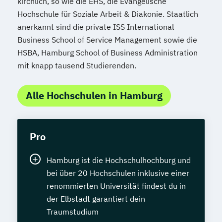
Pflanzenkunde in der Ernährung
kirchlich, so wie die EHS, die Evangelische
Haustechnik
Hauswirtschafter
Hochschule für Soziale Arbeit & Diakonie. Staatlich
Psychologische/r Berater/-in
Heilpraktiker/in - Vorbereitung auf die
anerkannt sind die private ISS International
Psychologische/r Berater/-in Fachrichtung
amtsärztliche Überprüfung
Business School of Service Management sowie die
"Burnout-Prävention"
Homöopathie
Hotelbetriebswirt
HSBA, Hamburg School of Business Administration
Psychologische/r Berater/-in Fachrichtung
IT-Betriebswirt
IT-Bürofachkraft
mit knapp tausend Studierenden.
"Entspannungspädagogik"
IT-Servicetechniker
Psychologische/r Berater/-in Fachrichtung
IT-Sicherheit I - Einführung
Alle Hochschulen in Hamburg
"Systemische Beratung"
Immobilienfachwirt (IHK)
Psychologische/r Berater/-in mit
Immobilienmakler
zusätzlicher Fachrichtung "Paarberatung"
Immobilienmanagement
Pro
Sportmedizin
Industriefachwirt (IHK)
Stressmanagement
Industriemeister Elektrotechnik (IHK)
Hamburg ist die Hochschulhochburg und
(Entspannungspädagoge/-in Fachrichtung
Industriemeister Luftfahrttechnik (IHK)
bei über 20 Hochschulen inklusive einer
"Burnout-Prävention")
Industriemeister Metall (IHK)
renommierten Universität findest du in
Systemische/r Berater/-in
Informatiker - C++
Informatiker - Java
der Elbstadt garantiert dein
Tierernährungsberater/in
Informationstechnologie - Grundlagen
Traumstudium