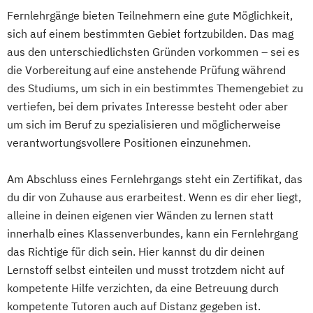
Seminarleiter/-in Autogenes Training und
Deutsch mit Literaturkunde
Fahrzeugtechnik
Game Design
Fernlehrgänge bieten Teilnehmern eine gute Möglichkeit,
Logistik & Supply Chain Management
Progressive Muskelrelaxation
Digitale Fotografie
Game Development
sich auf einem bestimmten Gebiet fortzubilden. Das mag
Logistik: Grundlagen
Entwicklungsberatung
Digitale Musikproduktion
Drehbuchautor
Gestaltung interaktiver Systeme
aus den unterschiedlichsten Gründen vorkommen – sei es
Systeme Technologien
Entwicklungsberatung mit Fachrichtung
E-Commerce-Manager
Grundlagen des Software Engineering
die Vorbereitung auf eine anstehende Prüfung während
Logistikmanagement
"Entspannungspädagogik"
E-Commerce-Manager (IHK)
des Studiums, um sich in ein bestimmtes Themengebiet zu
IT-Sicherheit
Industriedesign
Logistische Funktionsbereiche
Ernährungsberater/-in
E-Learning Trainer
vertiefen, bei dem privates Interesse besteht oder aber
Informatik
Ingenieurpsychologie
Managing Diversity
Marketing
Ernährungsberater/-in mit zusätzlicher
Elektrische Steuerungs- und
um sich im Beruf zu spezialisieren und möglicherweise
Innovations- und Technologiemanagement
Marketing & Sales Management
Fachrichtung "Sporternährung"
Regelungstechnik
verantwortungsvollere Positionen einzunehmen.
Markt- und Werbepsychologie
Ernährungsberater/in Fachrichtung
Elektronik für technische Berufe
KI und maschinelles Lernen
Materialflusssysteme - Technologien
"Lebensmittelunverträglichkeiten und -
Elektrotechnik
Am Abschluss eines Fernlehrgangs steht ein Zertifikat, das
Kommunikationsdesign
Planung und Steuerung
allergien"
du dir von Zuhause aus erarbeitest. Wenn es dir eher liegt,
Elektrotechnik für Techniker und
Kunststofftechnik
Mergers & Acquisitions
alleine in deinen eigenen vier Wänden zu lernen statt
Ernährungsberater/in Fachrichtung
Ingenieure
Lebensmittelverfahrenstechnik
Nachhaltigkeitsmanagement
innerhalb eines Klassenverbundes, kann ein Fernlehrgang
„Ernährung in besonderen Lebensphasen“
Energiemanager
Leit- und Sicherungstechnik
Personal & Organisation
das Richtige für dich sein. Hier kannst du dir deinen
Ernährungsberater/in für Sportler/innen
Englisch - Gesamtlehrgang
Maschinenbau
Materials Science
Lernstoff selbst einteilen und musst trotzdem nicht auf
Personalmanagement & Corporate
Ernährungsberater/in mit der Fachrichtung
Englisch - Grundkurs
Mathematik für Studierende
kompetente Hilfe verzichten, da eine Betreuung durch
Learning
Pflanzenkunde in der Ernährung
Englisch für den Beruf
ingenieurwissenschaftlicher Fächer
kompetente Tutoren auch auf Distanz gegeben ist.
Pflege
Pflegemanagement