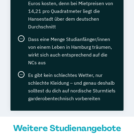
Pferde
Lerncoach
Logistikmanagement
Euros kosten, denn bei Mietpreisen von
Veterinärakupunktur für Pferde
Logistikmeister
14,21 pro Quadratmeter liegt die
Veterinärheilpflanzenkunde
Managementassistent (bSb)
Hansestadt über dem deutschen
Marketing und Marktforschung
Durchschnitt
Materialwirtschaft mit SAP®ERP
Dass eine Menge Studianfänger/innen
Mathematik - Mittelstufe
von einem Leben in Hamburg träumen,
Mathematik - Oberstufe
wirkt sich auch entsprechend auf die
Mathematik - Power-Kurs
NCs aus
Medieninformatiker
Es gibt kein schlechtes Wetter, nur
Medizinische Schreibkraft
schlechte Kleidung – und genau deshalb
Meister im Elektrotechnikerhandwerk
solltest du dich auf nordische Sturmtiefs
(HWK)
garderobentechnisch vorbereiten
Mentaltrainer
Microsoft Office
Microsoft Office im Beruf
Mitarbeiter führen und motivieren
Weitere Studienangebote
Multimedia-Designer