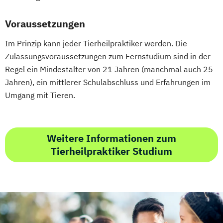
Grundlagen der klassischen
Naturheilverfahren
Voraussetzungen
Heilpflanzenkunde
Heilpraktiker/-in
Im Prinzip kann jeder Tierheilpraktiker werden. Die
Heilpraktiker/-in Fachrichtung
Zulassungsvoraussetzungen zum Fernstudium sind in der
"Akupunktur"
Regel ein Mindestalter von 21 Jahren (manchmal auch 25
Heilpraktiker/-in Fachrichtung
Jahren), ein mittlerer Schulabschluss und Erfahrungen im
"Ernährungsberatung/-medizin"
Umgang mit Tieren.
Heilpraktiker/-in Fachrichtung
"Heilpflanzenkunde"
Heilpraktiker/-in Fachrichtung "Klassische
Weitere Informationen zum
Homöopathie"
Tierheilpraktiker Studium
Heilpraktiker/-in Fachrichtung
"Psychotherapie"
Heilpraktiker/-in Fachrichtung
"Sportmedizin"
Heilpraktiker/-in für Psychotherapie