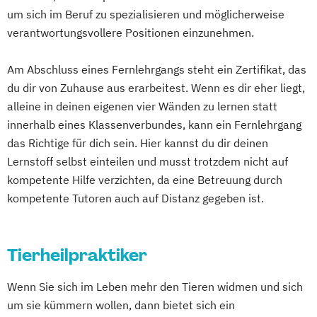
Erziehungsberater/in Fachrichtung
um sich im Beruf zu spezialisieren und möglicherweise
Lernberatung
verantwortungsvollere Positionen einzunehmen.
Erziehungsberater/in Fachrichtung
systemische Beratung
Am Abschluss eines Fernlehrgangs steht ein Zertifikat, das
Fachkraft für Osteoporose-Prophylaxe
du dir von Zuhause aus erarbeitest. Wenn es dir eher liegt,
Fitness 65+ (Seniorentrainer/in)
alleine in deinen eigenen vier Wänden zu lernen statt
innerhalb eines Klassenverbundes, kann ein Fernlehrgang
Fitnesstrainer/-in A-Lizenz
das Richtige für dich sein. Hier kannst du dir deinen
Fitnesstrainer/-in B- und A-Lizenz
Lernstoff selbst einteilen und musst trotzdem nicht auf
Fitnesstrainer/-in B- und A-Lizenz
kompetente Hilfe verzichten, da eine Betreuung durch
Fachrichtung "Ernährungsberatung"
kompetente Tutoren auch auf Distanz gegeben ist.
Fitnesstrainer/-in B- und A-Lizenz
Fachrichtung "Seniorentraining"
Fitnesstrainer/-in B-Lizenz
Tierheilpraktiker
Gesundheitspädagoge/-in -
Gesundheitsberater/-in
Wenn Sie sich im Leben mehr den Tieren widmen und sich
Gesundheitspädagoge/-in -
um sie kümmern wollen, dann bietet sich ein