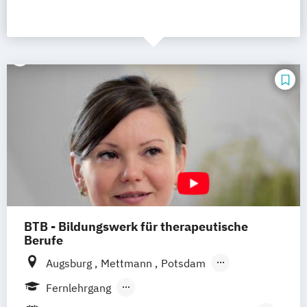
BTB - Bildungswerk für therapeutische
Berufe
Augsburg
Mettmann
Potsdam
Remscheid (Hauptsitz)
Hannover
Unna
Fernlehrgang
Dortmund
Heidelberg
Hamburg