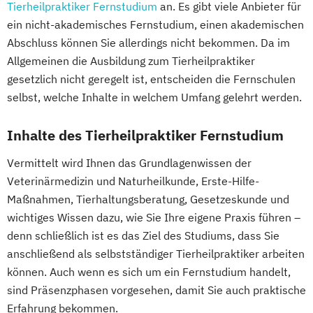
Gesundheitsberater/-in Fachrichtung
Tierheilpraktiker Fernstudium
an. Es gibt viele Anbieter für
ein nicht-akademisches Fernstudium, einen akademischen
"Burnout-Prävention"
Abschluss können Sie allerdings nicht bekommen. Da im
Gesundheitspädagoge/-in -
Allgemeinen die Ausbildung zum Tierheilpraktiker
Gesundheitsberater/-in Fachrichtung
gesetzlich nicht geregelt ist, entscheiden die Fernschulen
"Ernährung in besonderen Lebensphasen"
selbst, welche Inhalte in welchem Umfang gelehrt werden.
Gesundheitspädagoge/-in -
Gesundheitsberater/-in Fachrichtung
Inhalte des Tierheilpraktiker Fernstudium
"Heilpflanzenkunde"
Gesundheitspädagoge/-in -
Vermittelt wird Ihnen das Grundlagenwissen der
Veterinärmedizin und Naturheilkunde, Erste-Hilfe-
Gesundheitsberater/-in mit Fachrichtung
Maßnahmen, Tierhaltungsberatung, Gesetzeskunde und
"Lebensmittelunverträglichkeiten"
wichtiges Wissen dazu, wie Sie Ihre eigene Praxis führen –
Gewichtsmanagement
denn schließlich ist es das Ziel des Studiums, dass Sie
Grundlagen der Ernährungsmedizin
anschließend als selbstständiger Tierheilpraktiker arbeiten
Grundlagen der Physikalischen Therapien
können. Auch wenn es sich um ein Fernstudium handelt,
Grundlagen der Phytotherapie
sind Präsenzphasen vorgesehen, damit Sie auch praktische
Grundlagen der artgerechten Tierhaltung
Erfahrung bekommen.