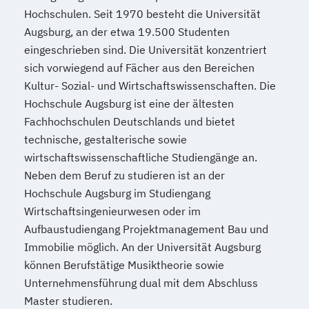
"Entspannungspädagogik"
Hochschulen. Seit 1970 besteht die Universität
Psychologische/r Berater/-in Fachrichtung
Augsburg, an der etwa 19.500 Studenten
"Systemische Beratung"
eingeschrieben sind. Die Universität konzentriert
Psychologische/r Berater/-in mit
sich vorwiegend auf Fächer aus den Bereichen
zusätzlicher Fachrichtung "Paarberatung"
Kultur- Sozial- und Wirtschaftswissenschaften. Die
Sportmedizin
Hochschule Augsburg ist eine der ältesten
Fachhochschulen Deutschlands und bietet
Stressmanagement
technische, gestalterische sowie
(Entspannungspädagoge/-in Fachrichtung
wirtschaftswissenschaftliche Studiengänge an.
"Burnout-Prävention")
Neben dem Beruf zu studieren ist an der
Systemische/r Berater/-in
Hochschule Augsburg im Studiengang
Tierernährungsberater/in
Wirtschaftsingenieurwesen oder im
Tierheilpraktiker
Aufbaustudiengang Projektmanagement Bau und
Tierheilpraktiker + Grundlagen der
Immobilie möglich. An der Universität Augsburg
artgerechten Tierhaltung
können Berufstätige Musiktheorie sowie
Tierheilpraktiker + Klassische Veterinär-
Unternehmensführung dual mit dem Abschluss
Homöopathie
Master studieren.