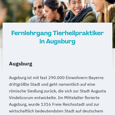
Heilpraktiker/-in für Psychotherapie
Fachrichtung "Burnout-Prävention"
Heilpraktiker/-in für Psychotherapie
Fachrichtung "Entspannungstherapie"
Heilpraktiker/-in für Psychotherapie
Fernlehrgang Tierheilpraktiker
Fachrichtung "Paarberatung"
in Augsburg
Heilpraktiker/-in für Psychotherapie
Fachrichtung "Psychologische/r Berater/-
in"
Augsburg
Heilpraktiker/-in für Psychotherapie
Fachrichtung "Systemische Beratung"
Augsburg ist mit fast 290.000 Einwohnern Bayerns
Klassische Homöopathie
drittgrößte Stadt und geht namentlich auf eine
Klassische Veterinärhomöopathie
römische Siedlung zurück, die sich zur Stadt Augusta
Konfliktmanager/in
Lernberater/-in
Vindelicorum entwickelte. Im Mittelalter florierte
Lernberater/-in + Entwicklungsberatung
Augsburg, wurde 1316 Freie Reichsstadt und zur
NLP Tools in der psychologischen
wirtschaftlich bedeutendsten Stadt auf deutschem