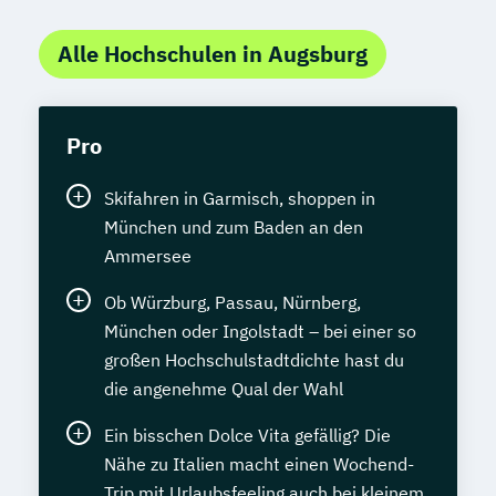
Tierheilpraktiker + Veterinär-Akupunktur
für Kleintiere
Alle Hochschulen in Augsburg
Tierheilpraktiker + Veterinär-Akupunktur
für Pferde
Tierheilpraktiker + Veterinär-
Pro
Heilpflanzenkunde
Tierheilpraktiker/-in mit zusätzlicher
Skifahren in Garmisch, shoppen in
Fachrichtung "Tierernährungsberater"
München und zum Baden an den
Ammersee
Traumafachberater/-in
Veterinärakupunktur für Kleintiere
Ob Würzburg, Passau, Nürnberg,
Veterinärakupunktur für Kleintiere und
München oder Ingolstadt – bei einer so
Pferde
großen Hochschulstadtdichte hast du
Veterinärakupunktur für Pferde
die angenehme Qual der Wahl
Veterinärheilpflanzenkunde
Ein bisschen Dolce Vita gefällig? Die
Nähe zu Italien macht einen Wochend-
Trip mit Urlaubsfeeling auch bei kleinem