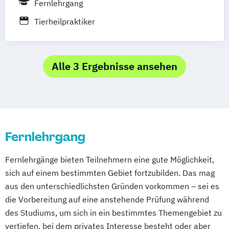
Fernlehrgang
Ernährungsberater/-in
Münster
Nürnberg
Oldenburg
Ernährungsberater/-in mit zusätzlicher
Tierheilpraktiker
Osnabrück
Passau
Regensburg
Fachrichtung "Sporternährung"
Rosenheim
Rostock
Saarbrücken
Ernährungsberater/in Fachrichtung
Siegen
Stuttgart
Trier
Tübingen
Ulm
"Lebensmittelunverträglichkeiten und -
Alle 3 Ergebnisse ansehen
Villingen-Schwenningen
Würzburg
Zürich
allergien"
Ernährungsberater/in Fachrichtung
„Ernährung in besonderen Lebensphasen“
Ernährungsberater/in für Sportler/innen
Ernährungsberater/in mit der Fachrichtung
Fernlehrgang
Pflanzenkunde in der Ernährung
Fernlehrgänge bieten Teilnehmern eine gute Möglichkeit,
Erziehungsberater/in
sich auf einem bestimmten Gebiet fortzubilden. Das mag
Erziehungsberater/in Fachrichtung
aus den unterschiedlichsten Gründen vorkommen – sei es
Entspannungspädagogik
die Vorbereitung auf eine anstehende Prüfung während
Erziehungsberater/in Fachrichtung
des Studiums, um sich in ein bestimmtes Themengebiet zu
Entwicklungsberatung
vertiefen, bei dem privates Interesse besteht oder aber