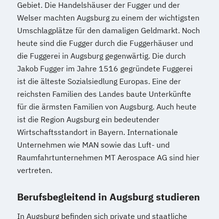
Beratungspraxis
Gebiet. Die Handelshäuser der Fugger und der
Welser machten Augsburg zu einem der wichtigsten
Paarberater/ -in
Umschlagplätze für den damaligen Geldmarkt. Noch
Paarberater/-in + Systemische/r Berater/-
heute sind die Fugger durch die Fuggerhäuser und
in
die Fuggerei in Augsburg gegenwärtig. Die durch
Personal Trainer/-in
Jakob Fugger im Jahre 1516 gegründete Fuggerei
Personal Trainer/-in Fachrichtung "Fitness
ist die älteste Sozialsiedlung Europas. Eine der
65+ (Seniorentrainer/-in)"
reichsten Familien des Landes baute Unterkünfte
Personal Trainer/-in mit Fachrichtung
für die ärmsten Familien von Augsburg. Auch heute
"Lebensmittelunverträglichkeiten"
ist die Region Augsburg ein bedeutender
Personal Trainer/-in mit Zusatzmodul
Wirtschaftsstandort in Bayern. Internationale
"Betriebswirtschaft"
Unternehmen wie MAN sowie das Luft- und
Pflanzenkunde in der Ernährung
Raumfahrtunternehmen MT Aerospace AG sind hier
Psychologische/r Berater/-in
vertreten.
Psychologische/r Berater/-in Fachrichtung
Berufsbegleitend in Augsburg studieren
"Burnout-Prävention"
Psychologische/r Berater/-in Fachrichtung
In Augsburg befinden sich private und staatliche