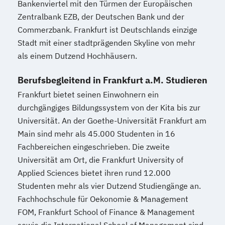
Bankenviertel mit den Türmen der Europäischen
Klassische Veterinärhomöopathie
Geprüfte/r Managementassistent/in bSb
Zentralbank EZB, der Deutschen Bank und der
Konfliktmanager/in
Lernberater/-in
Geprüfte/r Multimedia-Designer/in
Commerzbank. Frankfurt ist Deutschlands einzige
Lernberater/-in + Entwicklungsberatung
Geprüfte/r Nachhaltigkeitsmanager/in
Stadt mit einer stadtprägenden Skyline von mehr
NLP Tools in der psychologischen
(SGD)
als einem Dutzend Hochhäusern.
Beratungspraxis
Geprüfte/r Office-Manager/in
Berufsbegleitend in Frankfurt a.M. Studieren
Paarberater/ -in
Geprüfte/r Online-Marketing-Manager/in
Paarberater/-in + Systemische/r Berater/-
Frankfurt bietet seinen Einwohnern ein
Geprüfte/r Personalreferent/in (bSb)
durchgängiges Bildungssystem von der Kita bis zur
in
Geprüfte/r Pflegeberater/in nach § 7a SGB
Universität. An der Goethe-Universität Frankfurt am
Personal Trainer/-in
XI
Main sind mehr als 45.000 Studenten in 16
Personal Trainer/-in Fachrichtung "Fitness
Geprüfte/r Präventionsberater/in –
Fachbereichen eingeschrieben. Die zweite
65+ (Seniorentrainer/-in)"
Gesundheitscoach
Universität am Ort, die Frankfurt University of
Personal Trainer/-in mit Fachrichtung
Geprüfte/r Python-Programmierer/in (SGD)
Applied Sciences bietet ihren rund 12.000
"Lebensmittelunverträglichkeiten"
Studenten mehr als vier Dutzend Studiengänge an.
Personal Trainer/-in mit Zusatzmodul
Geprüfte/r Qualitätsbeauftragte/r TÜV –
Fachhochschule für Oekonomie & Management
"Betriebswirtschaft"
Qualitätsmanagement
FOM, Frankfurt School of Finance & Management
Pflanzenkunde in der Ernährung
Geprüfte/r Schutz- und Sicherheitskraft
sowie die International School of Management sind