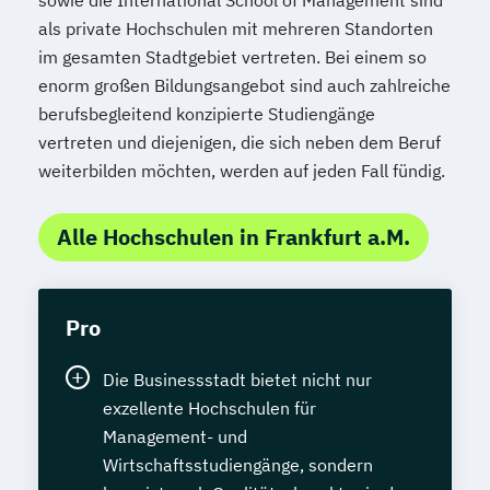
Psychologische/r Berater/-in
(IHK)
als private Hochschulen mit mehreren Standorten
Psychologische/r Berater/-in Fachrichtung
Geprüfte/r Software-Entwickler/in
im gesamten Stadtgebiet vertreten. Bei einem so
"Burnout-Prävention"
Geprüfte/r Technische/r Fachwirt/in (IHK)
enorm großen Bildungsangebot sind auch zahlreiche
Psychologische/r Berater/-in Fachrichtung
berufsbegleitend konzipierte Studiengänge
Geprüfte/r Tourismusfachwirt/in (IHK)
vertreten und diejenigen, die sich neben dem Beruf
"Entspannungspädagogik"
Geprüfte/r Umwelt- und
weiterbilden möchten, werden auf jeden Fall fündig.
Psychologische/r Berater/-in Fachrichtung
Klimaschutzmanager/in
"Systemische Beratung"
Geprüfte/r Web Application Developer/in
Alle Hochschulen in Frankfurt a.M.
Psychologische/r Berater/-in mit
(SGD)
zusätzlicher Fachrichtung "Paarberatung"
Geprüfte/r Web-Entwickler/in
Sportmedizin
Geprüfte/r Wirtschaftsfachwirt/in (IHK)
Pro
Stressmanagement
Geprüfte/r Handelsfachwirt/in (IHK)
(Entspannungspädagoge/-in Fachrichtung
Geprüfte/r Game Developer/in mit Unity
Die Businessstadt bietet nicht nur
"Burnout-Prävention")
3D (SGD)
exzellente Hochschulen für
Systemische/r Berater/-in
Geprüfter Fitnesscoach
Management- und
Tierernährungsberater/in
Geprüfter Foto-Designer
Wirtschaftsstudiengänge, sondern
Tierheilpraktiker
Geprüfter Kommunikationstrainer/in und