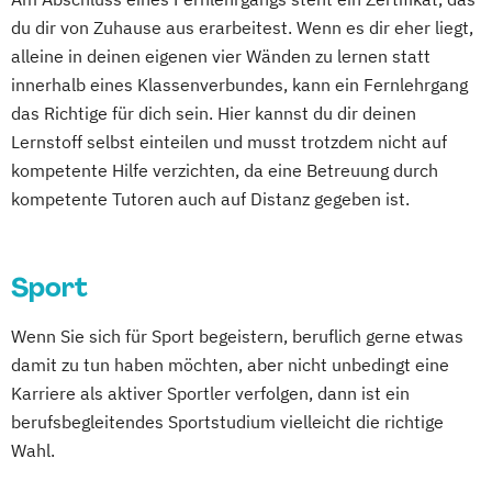
Kindersport Trainer
Erziehungsberater/in Fachrichtung
Fachkraft in der häuslichen Pflege (SGD)
du dir von Zuhause aus erarbeitest. Wenn es dir eher liegt,
Kinderyoga Trainer Ausbildung
Kommunikationstrainer/in
Entspannungspädagogik
Fachkurs Social Management
alleine in deinen eigenen vier Wänden zu lernen statt
Kinesiologisches Taping Ausbildung
Krankheitsbilder im Gesundheitssport
Erziehungsberater/in Fachrichtung
innerhalb eines Klassenverbundes, kann ein Fernlehrgang
Fachwirt für Marketing (IHK)
Lauftrainer Ausbildung
Life Coach
Lauftrainer
Life Coach
Entwicklungsberatung
das Richtige für dich sein. Hier kannst du dir deinen
Fachwirt/in für Außenwirtschaft (IHK)
Life Coach Ausbildung Online
Marketing für Fitnessstudios
Lernstoff selbst einteilen und musst trotzdem nicht auf
Erziehungsberater/in Fachrichtung
Fachwirt/in für Büro- und
Massage Ausbildung
Marketingmanagement für Fitnessstudios
kompetente Hilfe verzichten, da eine Betreuung durch
Lernberatung
Projektorganisation (IHK)
Mentaltrainer Ausbildung
Mentaltrainer
kompetente Tutoren auch auf Distanz gegeben ist.
Erziehungsberater/in Fachrichtung
Fachwirt/in für Vertrieb im Einzelhandel
Nordic Walking Trainer Ausbildung
Personal Trainer/in A-Lizenz
systemische Beratung
(IHK)
Personal Trainer B-Lizenz
Personal Trainer/in B-Lizenz
Fachkraft für Osteoporose-Prophylaxe
Fachwirt/in im Gastgewerbe (IHK)
Pilates Trainer Ausbildung
Reha Trainer
Sport
Qualitätsmanagement für Fitnessstudios
Fitness 65+ (Seniorentrainer/in)
Fachwirt/in im Gesundheits- und
Selbständig als Personal Trainer
Regenerations- und Sportmasseur
Fitnesstrainer/-in A-Lizenz
Sozialwesen (IHK)
Wenn Sie sich für Sport begeistern, beruflich gerne etwas
Seniorentrainer Ausbildung
Richtige Kommunikation für Trainer
Fitnesstrainer/-in B- und A-Lizenz
Farb-
Typ- und Stilberatung
damit zu tun haben möchten, aber nicht unbedingt eine
Sportmassage Ausbildung
Berater und Coaches
Fitnesstrainer/-in B- und A-Lizenz
Fit am PC mit Windows 11 und Office
Karriere als aktiver Sportler verfolgen, dann ist ein
Wirbelsäulengymnastik Trainer Ausbildung
Sales Manager für Fitnessstudios
Fachrichtung "Ernährungsberatung"
berufsbegleitendes Sportstudium vielleicht die richtige
2019/365
Yoga Trainer Ausbildung
Schlingentraining
Wahl.
Fitnesstrainer/-in B- und A-Lizenz
Französisch (Vorbereitung auf das DELF-
Selbstständig machen als Trainer
Fachrichtung "Seniorentraining"
Sprachdiplom B1 und B2)