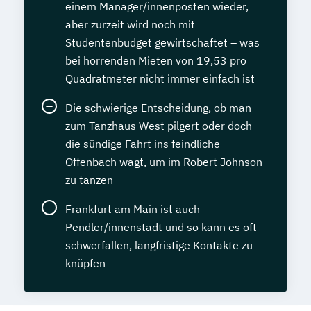
einem Manager/innenposten wieder,
Veterinärakupunktur für Pferde
Honigverkauf
aber zurzeit wird noch mit
Veterinärheilpflanzenkunde
Immobilienmanagement (SGD)
Studentenbudget gewirtschaftet – was
Informationssicherheitsbeauftragte/r (IHK)
bei horrenden Mieten von 19,53 pro
Quadratmeter nicht immer einfach ist
Journalist/in
Kaufmännischer Grundkurs
Die schwierige Entscheidung, ob man
Key-Account-Manager/in mit IHK-Zertifikat
zum Tanzhaus West pilgert oder doch
die sündige Fahrt ins feindliche
Kindererziehung
Kunst verstehen
Offenbach wagt, um im Robert Johnson
Kunstwerkstatt – professionell malen
zu tanzen
Kunstwerkstatt – professionell zeichnen
Frankfurt am Main ist auch
Kursleiter/-in Waldbaden –
Pendler/innenstadt und so kann es oft
Achtsamkeitsübungen in der Natur
schwerfallen, langfristige Kontakte zu
Lagerverwalter/in
knüpfen
Latein (Kleines) Latinum
Latein – (Großes) Latinum
Lerncoach
Logistikmanagement