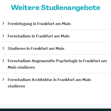
Marketing Manager (IHK)
Weitere Studienangebote
Marketing Manager/in (SGD)
Medizinische Schreibkraft (SGD)
Fernlehrgang in Frankfurt am Main
Meister/in für Bahnverkehr (IHK)
Menschen mit Demenz professionell
Fernstudium in Frankfurt am Main
begleiten
Mentaltrainer/in
Studieren in Frankfurt am Main
Motion Designer/in 2D/3D
Fernstudium Angewandte Psychologie in Frankfurt am
Multimedia-Designer/in (SGD)
Main studieren
NC- & CNC-Technik
Natur- und Umweltpädagogik
Fernstudium Architektur in Frankfurt am Main
Office Kompakt
studieren
Online-Redakteur/in – Online-Texter/in
PHP-Programmierer/in
Personalentwicklung (IHK)
Personalfachkaufmann/ -frau (IHK)