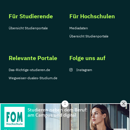
Personalsachbearbeiter/in
Persönlichkeitstraining
Für Studierende
Für Hochschulen
Phytotherapie - Heilpflanzen kompetent
Übersicht Studienportale
Mediadaten
anwenden
Übersicht Studienportale
Praktische Homöopathie
Praxismanagement
Praxiswissen Arbeitsrecht
Relevante Portale
Folge uns auf
Praxiswissen Recht
Das-Richtige-studieren.de
Instagram
Praxiswissen der Gesundheitswirtschaft
Wegweiser-duales-Studium.de
Produktionsmanagement
Produktmanager/in (IHK)
Professionell Schreiben lernen
Professionelles Fotografieren leicht
gemacht
© Copyright 2026, TarGroup Media GmbH
Projektmanagement mit Zertifikat
Impressum
Über
Datenschutzerklärung
Nutzungsbedingungen
Barrier
Projektleiter/in IHK