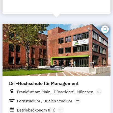
IST-Hochschule für Management
Frankfurt am Main
Düsseldorf
München
Berlin
Hamburg
Weil am Rhein
Essen
Fernstudium
Duales Studium
Stuttgart
Jena
Innsbruck
Linz
Fernlehrgang
Betriebsökonom (FH)