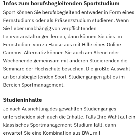
Berater und Coach
Infos zum berufsbegleitenden Sportstudium
Fitnesstrainer/-in B-Lizenz
Französisch für Anfänger
Servicemanagement im Fitnessstudio
Sport können Sie berufsbegleitend entweder in Form eines
Gesundheitspädagoge/-in -
Führungstraining (IHK) – 6-Stufen-
Sportmentaltrainer
Sporttherapeut/in
Fernstudiums oder als Präsenzstudium studieren. Wenn
Gesundheitsberater/-in
Programm für Führungskräfte und
Stress- und Burnout-Coach
Sie lieber unabhängig von verpflichtenden
Gesundheitspädagoge/-in -
Führungsnachwuchs
Lehrveranstaltungen lernen, dann können Sie dies im
Studioleitung Fitness & Sport
Gesundheitsberater/-in Fachrichtung
Führungstraining Supervision mit IHK-
Fernstudium von zu Hause aus mit Hilfe eines Online-
Triathlon Trainer/in
"Burnout-Prävention"
Zertifikat
Campus. Alternativ können Sie auch am Abend oder
Vertriebs- und Servicemanagement für
Gesundheitspädagoge/-in -
Gastronomiemanagement
Wochenende gemeinsam mit anderen Studierenden die
Fitnessstudios
Gesundheitsberater/-in Fachrichtung
Gebäudeenergieberater/in (HWK)
Seminare der Hochschule besuchen. Die größte Auswahl
Wellness und Spa Management
"Ernährung in besonderen Lebensphasen"
Gepr. Berater/in für Gewichtsmanagement
an berufsbegleitenden Sport-Studiengängen gibt es im
Wirtschaftsbezogene Qualifikationen (IHK)
Gesundheitspädagoge/-in -
Bereich Sportmanagement.
Gesundheitsberater/-in Fachrichtung
Gepr. Bilanzbuchhalter/in (IHK)
Studieninhalte
"Heilpflanzenkunde"
Gepr. Bürosachbearbeiter/in
Je nach Ausrichtung des gewählten Studienganges
Gesundheitspädagoge/-in -
Gepr. C#-Programmierer/in
unterscheiden sich auch die Inhalte. Falls Ihre Wahl auf ein
Gesundheitsberater/-in mit Fachrichtung
Gepr. C++Programmierer/in
klassisches Sportmanagement-Studium fällt, dann
"Lebensmittelunverträglichkeiten"
Gepr. Fachmann/-frau für kaufmännische
erwartet Sie eine Kombination aus BWL mit
Gewichtsmanagement
Betriebsführung (HwO)