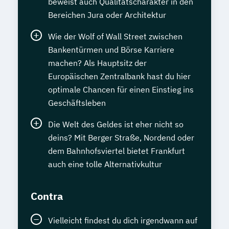
beweist auch Qualitätscharakter in den
Tierheilpraktiker + Grundlagen der
Rhetoriktrainer/in (SGD)
Bereichen Jura oder Architektur
artgerechten Tierhaltung
Geprüfter Konstrukteur/in CAD
Wie der Wolf of Wall Street zwischen
Tierheilpraktiker + Klassische Veterinär-
Geschäftsführung für Kleinbetriebe
Bankentürmen und Börse Karriere
Homöopathie
Grundwissen Psychologie
machen? Als Hauptsitz der
Tierheilpraktiker + Veterinär-Akupunktur
Gutes Deutsch in Beruf und Alltag
Europäischen Zentralbank hast du hier
für Kleintiere
Hauptschulabschluss mit Englisch
optimale Chancen für einen Einstieg ins
Tierheilpraktiker + Veterinär-Akupunktur
Hauptschulabschluss ohne Englisch
Geschäftsleben
für Pferde
Haustechnik
Hauswirtschafter/in
Tierheilpraktiker + Veterinär-
Die Welt des Geldes ist eher nicht so
Heilpraktiker/in – Vorbereitung auf die
deins? Mit Berger Straße, Nordend oder
Heilpflanzenkunde
amtsärztliche Überprüfung
dem Bahnhofsviertel bietet Frankfurt
Tierheilpraktiker/-in mit zusätzlicher
Hochzeits- und Veranstaltungsplaner/in
auch eine tolle Alternativkultur
Fachrichtung "Tierernährungsberater"
(SGD)
Traumafachberater/-in
Hundetrainer/in
IT-Betriebswirt/in (SGD)
Contra
Veterinärakupunktur für Kleintiere
IT-Grundlagen aktuell
IT-Sicherheit I
Veterinärakupunktur für Kleintiere und
Einführung
Vielleicht findest du dich irgendwann auf
Pferde
Imkern – von der Bienenhaltung zum