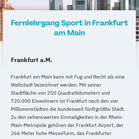
"Psychotherapie"
Geprüfte/r Grafik-Designer/in (SGD)
Heilpraktiker/-in Fachrichtung
Geprüfte/r Haus- und
Fernlehrgang Sport in Frankfurt
"Sportmedizin"
Grundstücksverwalter/in (SGD)
am Main
Heilpraktiker/-in für Psychotherapie
Geprüfte/r Hotelbetriebswirt/in (SGD)
Heilpraktiker/-in für Psychotherapie
Geprüfte/r IT-Servicetechniker/in (SGD)
Fachrichtung "Burnout-Prävention"
Geprüfte/r Immobilienfachwirt/in (IHK)
Heilpraktiker/-in für Psychotherapie
Frankfurt a.M.
Geprüfte/r Immobilienmakler/in (SGD)
Fachrichtung "Entspannungstherapie"
Geprüfte/r Industriefachwirt/in (IHK)
Heilpraktiker/-in für Psychotherapie
Geprüfte/r Industriemeister/in (IHK) –
Frankfurt am Main kann mit Fug und Recht als eine
Fachrichtung "Paarberatung"
Weltstadt bezeichnet werden. Mit seiner
Fachrichtung Elektrotechnik
Heilpraktiker/-in für Psychotherapie
Stadtfläche von 250 Quadratkilometern und
Geprüfte/r Industriemeister/in (IHK) –
720.000 Einwohnern ist Frankfurt nach den vier
Fachrichtung "Psychologische/r Berater/-
Fachrichtung Metall
Millionenstädten die bundesweit fünftgrößte Stadt.
in"
Geprüfte/r Java-Entwickler/in (SGD)
Zu den sehenswerten Einmaligkeiten in der Rhein-
Heilpraktiker/-in für Psychotherapie
Geprüfte/r Kaufmännische/r Fachwirt/in -
Main-Metropole gehören der Frankfurt Airport, der
Fachrichtung "Systemische Beratung"
Bachelor Professional für Kaufmännisches
266 Meter hohe MesseTurm, das Frankfurter
Klassische Homöopathie
Management (HWO)