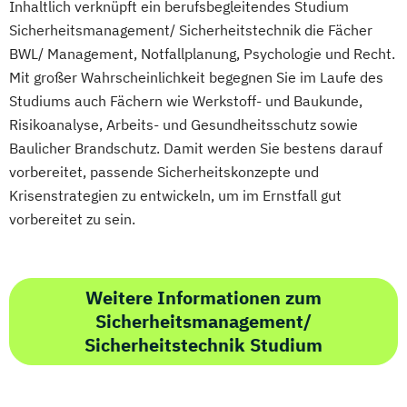
Inhaltlich verknüpft ein berufsbegleitendes Studium
Professional Software Engineering
Englisch - Gesamtlehrgang
Sicherheitsmanagement/ Sicherheitstechnik die Fächer
Prozesssimulation in der
Englisch - Grundkurs
BWL/ Management, Notfallplanung, Psychologie und Recht.
Verfahrenstechnik
Englisch für den Beruf
Mit großer Wahrscheinlichkeit begegnen Sie im Laufe des
Qualitätsmanagement
Englisch für den Beruf B1/B2
Studiums auch Fächern wie Werkstoff- und Baukunde,
Regenerative Energietechnik
Englische Handels- und
Risikoanalyse, Arbeits- und Gesundheitsschutz sowie
Technikfolgen­abschätzung
Betriebswirtschaftslehre U.K./USA
Baulicher Brandschutz. Damit werden Sie bestens darauf
Technische Betriebswirtschaft
English for International Tourism
vorbereitet, passende Sicherheitskonzepte und
Technische Informatik
Entspannungstrainer
Ernährungsberater
Krisenstrategien zu entwickeln, um im Ernstfall gut
Technologiemanagement
Ernährungsberater für Sportler
vorbereitet zu sein.
Vorkurs Mathematik
Ernährungsberater für vegetarische und
Wasserstofftechnologien
vegane Kostformen
Wirtschaftsinformatik
Erziehungsberatung
Weitere Informationen zum
Wirtschaftsingenieurwesen
Sicherheitsmanagement/
Eventmanagement (IHK)
Wirtschaftsingenieurwesen
Sicherheitstechnik Studium
Existenzgründung - Kompaktkurs
Baumanagement
Experte interne
Wirtschaftsingenieurwesen Elektrotechnik
Unternehmenskommunikation (IHK)