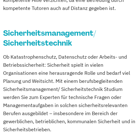
Energieverfahrenstechnik
Bilanzmanagement
kompetente Tutoren auch auf Distanz gegeben ist.
Energiewirtschaft und -management
Biografisches Schreiben
Engineering Management
Bloggen - professionell gemacht
Fahrzeugtechnik
Game Design
Buchführung und Bilanz
Buchhalter/in
Sicherheitsmanagement/
Game Development
Buchhaltung
Business Coach
Sicherheitstechnik
Gestaltung interaktiver Systeme
Büromanagement
Bürosachbearbeiter
Grundlagen des Software Engineering
Ob Katastrophenschutz, Datenschutz oder Arbeits- und
C# Software-Entwickler
IT-Sicherheit
Industriedesign
Betriebssicherheit: Sicherheit spielt in vielen
C++ Programmierer
CAD-Konstrukteur
Informatik
Ingenieurpsychologie
Organisationen eine herausragende Rolle und bedarf viel
CRM-Manager
Innovations- und Technologiemanagement
Planung und Weitsicht. Mit einem berufsbegleitenden
Cambridge Certificate in Advanced English
Sicherheitsmanagement/ Sicherheitstechnik Studium
Cambridge First Certificate in English
werden Sie zum Experten für technische Fragen oder
KI und maschinelles Lernen
Certified UX Designer
Managementaufgaben in solchen sicherheitsrelevanten
Kommunikationsdesign
Change Management
Berufen ausgebildet – insbesondere im Bereich der
Kunststofftechnik
Comic- und Karikatur-Zeichnen
gewerblichen, betrieblichen, kommunalen Sicherheit und in
Lebensmittelverfahrenstechnik
Controller
Controlling
Sicherheitsbetrieben.
Leit- und Sicherungstechnik
Datenbankentwickler für Microsoft SQL