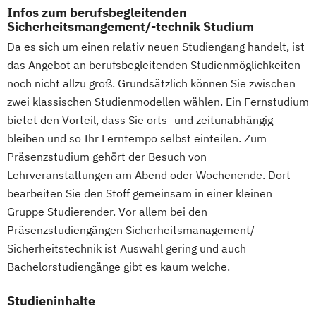
Maschinenbau
Materials Science
Server
Infos zum berufsbegleitenden
Sicherheitsmangement/-technik Studium
Mathematik für Studierende
Deutsch B1
Deutsch Oberstufe
ingenieurwissenschaftlicher Fächer
Da es sich um einen relativ neuen Studiengang handelt, ist
Deutsch im Beruf
das Angebot an berufsbegleitenden Studienmöglichkeiten
Mathematik für Studierende
Deutsch mit Literaturkunde
noch nicht allzu groß. Grundsätzlich können Sie zwischen
wirtschaftswissenschaftlicher Fächer
Digitale Fotografie
zwei klassischen Studienmodellen wählen. Ein Fernstudium
Mechatronik
Mediengestaltung
Digitale Musikproduktion
Drehbuchautor
bietet den Vorteil, dass Sie orts- und zeitunabhängig
Medizinische Informatik
Medizintechnik
E-Commerce-Manager
bleiben und so Ihr Lerntempo selbst einteilen. Zum
Mensch-Computer-Interaktion
E-Commerce-Manager (IHK)
Präsenzstudium gehört der Besuch von
Nachhaltiges Design
E-Learning Trainer
Lehrveranstaltungen am Abend oder Wochenende. Dort
Nachhaltigkeitsmanagement
Elektrische Steuerungs- und
bearbeiten Sie den Stoff gemeinsam in einer kleinen
Nachhaltigkeitstechnologien und -
Regelungstechnik
Gruppe Studierender. Vor allem bei den
management
Elektronik für technische Berufe
Präsenzstudiengängen Sicherheitsmanagement/
Nationale und internationale Zertifizierung
Elektrotechnik
Sicherheitstechnik ist Auswahl gering und auch
und Produktkennzeichnung
Bachelorstudiengänge gibt es kaum welche.
Elektrotechnik für Techniker und
New Venture Management
Ingenieure
Studieninhalte
Patentmanagement
Energiemanager