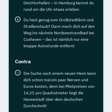
Deichtorhallen – in Hamburg kannst du
Hauptschulabschluss (Erster
rund um die Uhr etwas erleben
allgemeinbildender Schulabschluss)
Haus- und Grundstücksverwalter
Du hast genug vom Großstadtlärm und
Haustechnik
Hauswirtschafter
Straßenstaub? Dann mach dich auf den
Heilpraktiker/in - Vorbereitung auf die
Weg ins nächste Nordseestrandbad bei
amtsärztliche Überprüfung
Cuxhaven – das ist nämlich nur eine
knappe Autostunde entfernt
Homöopathie
Hotelbetriebswirt
IT-Betriebswirt
IT-Bürofachkraft
IT-Servicetechniker
Contra
IT-Sicherheit I - Einführung
Die Suche nach einem neuen Heim kann
Immobilienfachwirt (IHK)
dich schon mal ein paar Nerven und
Immobilienmakler
Euros kosten, denn bei Mietpreisen von
Immobilienmanagement
14,21 pro Quadratmeter liegt die
Industriefachwirt (IHK)
Hansestadt über dem deutschen
Industriemeister Elektrotechnik (IHK)
Durchschnitt
Industriemeister Luftfahrttechnik (IHK)