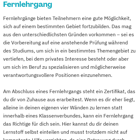
Fernlehrgang
Computational Chemistry
Betriebswirt - Schwerpunkt Logistik
Digital Transformation and Organizational
Betriebswirt - Schwerpunkt Management
Fernlehrgänge bieten Teilnehmern eine gute Möglichkeit,
Development
im Gesundheitswesen
sich auf einem bestimmten Gebiet fortzubilden. Das mag
Digitale Medien
Betriebswirt - Schwerpunkt
aus den unterschiedlichsten Gründen vorkommen – sei es
Digitale Transformation kompakt
Personalwirtschaft
die Vorbereitung auf eine anstehende Prüfung während
Digitales Energiemanagement und
Betriebswirt - Schwerpunkt
des Studiums, um sich in ein bestimmtes Themengebiet zu
Energiesysteme
Touristik/Fremdenverkehr
vertiefen, bei dem privates Interesse besteht oder aber
Digitalisierung und Transformation
Betriebswirt - Schwerpunkt
um sich im Beruf zu spezialisieren und möglicherweise
Einführung in die Elektrotechnik
Wirtschaftsinformatik
verantwortungsvollere Positionen einzunehmen.
Einführung in die IT-Sicherheit
Betriebswirt Non-Profit-Organisationen
Elektrische und hybride Antriebe
Am Abschluss eines Fernlehrgangs steht ein Zertifikat, das
Betriebswirtschaftslehre
Elektro- und Informationstechnik
du dir von Zuhause aus erarbeitest. Wenn es dir eher liegt,
Betriebswirtschaftslehre für Nichtkaufleute
alleine in deinen eigenen vier Wänden zu lernen statt
Elektrotechnik
innerhalb eines Klassenverbundes, kann ein Fernlehrgang
Energieerzeugung aus Biomasse
Bilanzbuchhalter - Bachelor Professional in
das Richtige für dich sein. Hier kannst du dir deinen
Energieingenieurwesen
Bilanzbuchhaltung
Lernstoff selbst einteilen und musst trotzdem nicht auf
Energiespeichertechnik
Bilanzbuchhaltung International (IHK)
kompetente Hilfe verzichten, da eine Betreuung durch