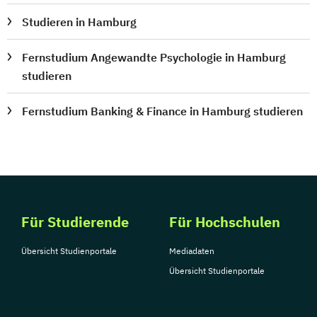
Latein Grundkurs
Studieren in Hamburg
Lehrerfortbildung - multimediale
Unterrichtsgestaltung
Fernstudium Angewandte Psychologie in Hamburg
Lerncoach
Logistikmanagement
studieren
Logistikmeister
Managementassistent (bSb)
Fernstudium Banking & Finance in Hamburg studieren
Marketing und Marktforschung
Materialwirtschaft mit SAP®ERP
Mathematik - Mittelstufe
Mathematik - Oberstufe
Mathematik - Power-Kurs
Für Studierende
Für Hochschulen
Medieninformatiker
Medizinische Schreibkraft
Übersicht Studienportale
Mediadaten
Meister im Elektrotechnikerhandwerk
Übersicht Studienportale
(HWK)
Mentaltrainer
Microsoft Office