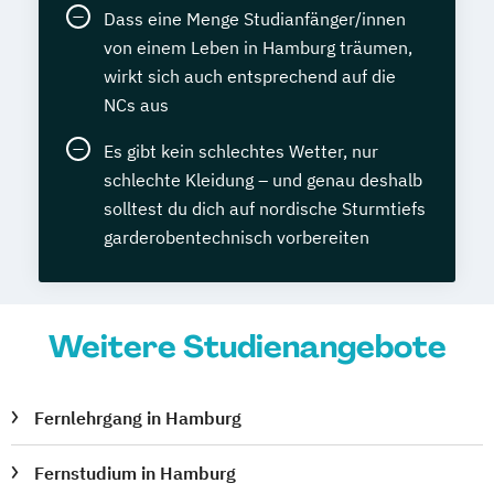
Industriemeister Metall (IHK)
Dass eine Menge Studianfänger/innen
von einem Leben in Hamburg träumen,
Informatiker - C++
Informatiker - Java
wirkt sich auch entsprechend auf die
Informationstechnologie - Grundlagen
NCs aus
Innovationsmanager
Innovationsmanager (IHK)
Es gibt kein schlechtes Wetter, nur
International Legal English
schlechte Kleidung – und genau deshalb
Internationale Rechnungslegung -
solltest du dich auf nordische Sturmtiefs
Kompaktkurs
garderobentechnisch vorbereiten
Italienisch Grundkurs
Java-Programmierer
Journalist
Kaufmännisches Praxiswissen
Weitere Studienangebote
Key-Account-Manager
Kinder- und Jugendbuchautor
Fernlehrgang in Hamburg
Kindererziehung
Kraftfahrzeugtechnik
Kreatives Schreiben
Kunst verstehen
Fernstudium in Hamburg
Lagerverwalter
Latein (Großes Latinum)