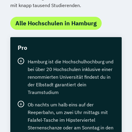
Englisch
mit knapp tausend Studierenden.
Geprüfte/r Grafik-Designer/in - Mac
Geprüfte/r Grafik-Designer/in - PC
Alle Hochschulen in Hamburg
Geprüfte/r Mechatroniktechniker/in (ILS)
Geprüfte/r Prozessmanager/in Industrie
4.0
Pro
Geprüfte/r Web-Designer/in (ILS)
Hamburg ist die Hochschulhochburg und
Geprüfter IT-Manager
bei über 20 Hochschulen inklusive einer
Geprüfter Wirtschaftsinformatiker
renommierten Universität findest du in
Geschichte/Politik: Deutschland damals
der Elbstadt garantiert dein
und heute
Traumstudium
Geschäftsführung in Kleinbetrieben
Geschäftsführung in Mittelbetrieben
Ob nachts um halb eins auf der
Grafik-Design
Gutes Deutsch
Reeperbahn, um zwei Uhr mittags mit
Falafel-Tasche im Hipsterviertel
Handelsenglisch (LCCI)
Sternenschanze oder am Sonntag in den
Handelsfachwirt (IHK)