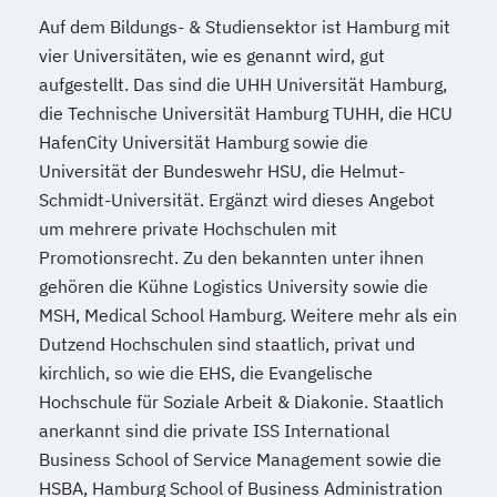
Filmproduktion - professionell gemacht
Auf dem Bildungs- & Studiensektor ist Hamburg mit
Finanzbuchhaltung mit SAP® ERP
vier Universitäten, wie es genannt wird, gut
Fitnesscoach
aufgestellt. Das sind die UHH Universität Hamburg,
Flüchtlings- und Integrationshelfer
die Technische Universität Hamburg TUHH, die HCU
Fotodesign
HafenCity Universität Hamburg sowie die
Universität der Bundeswehr HSU, die Helmut-
Fotografie - professionell gemacht
Schmidt-Universität. Ergänzt wird dieses Angebot
Französisch Gesamtlehrgang
um mehrere private Hochschulen mit
Französisch Grundkurs
Promotionsrecht. Zu den bekannten unter ihnen
Fremdsprachenkorrespondent - Englisch
gehören die Kühne Logistics University sowie die
Gartengestaltung
MSH, Medical School Hamburg. Weitere mehr als ein
Gastronomiemanagement
Dutzend Hochschulen sind staatlich, privat und
Gebäudeenergieberater (HWK)
kirchlich, so wie die EHS, die Evangelische
Geomantie
Geprüfte/r 3D-Designer/in
Hochschule für Soziale Arbeit & Diakonie. Staatlich
Geprüfte/r Bilanzbuchhalter/in (IHK)
anerkannt sind die private ISS International
Geprüfte/r
Business School of Service Management sowie die
Fremdsprachenkorrespondent/in (IHK) -
HSBA, Hamburg School of Business Administration