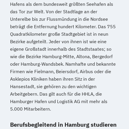
Wirtschafts­ingenieur­wesen Logistik
Hafens als dem bundesweit größten Seehafen als
Fachkraft für Inklusions- und
Wirtschafts­ingenieur­wesen Mechatronik
das Tor zur Welt. Von der Stadtlage an der
Integrationspädagogik
Wirtschafts­ingenieur­wesen Medizintechnik
Unterelbe bis zur Flussmündung in die Nordsee
Fachkraft für Medienpädagogik
beträgt die Entfernung hundert Kilometer. Das 755
Fachkraft in der häuslichen Pflege
Quadratkilometer große Stadtgebiet ist in neun
Wirtschafts­ingenieur­wesen
Fachmann für kaufmännische
Bezirke aufgeteilt. Jeder von ihnen ist wie eine
Verfahrenstechnik
Betriebsführung (HwO)
eigene Großstadt innerhalb des Stadtstaates; so
Zukunftsmanagement
Fachpraktiker für Massage
wie die Bezirke Hamburg-Mitte, Altona, Bergedorf
Wellness & Prävention
oder Hamburg-Wandsbek. Namhafte und bekannte
Fachtrainer für Seniorensport (ILS)
Firmen wie Fielmann, Beiersdorf, Airbus oder die
Fachwirt für Büro- und Projektorganisation
Asklepios Kliniken haben ihren Sitz in der
(IHK)
Hansestadt, sie gehören zu den wichtigen
Fachwirt für Marketing (IHK)
Arbeitgebern. Das gilt auch für die HHLA, die
Fachwirt im Gastgewerbe (IHK)
Hamburger Hafen und Logistik AG mit mehr als
5.000 Mitarbeitern.
Fachwirt im Gesundheits- und Sozialwesen
Berufsbegleitend in Hamburg studieren
Farb- und Stilberatung