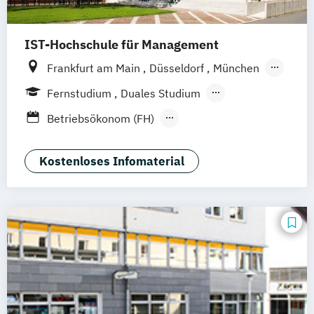
IST-Hochschule für Management
Frankfurt am Main
Düsseldorf
München
Berlin
Hamburg
Weil am Rhein
Essen
Fernstudium
Duales Studium
Stuttgart
Jena
Innsbruck
Linz
Fernlehrgang
Betriebsökonom (FH)
Berufsbegleitendes Präsenzstudium
Business Administration
Blended Learning
Digital Transformation Management (Dual)
Kostenloses Infomaterial
Digital Transformation Management
(verschiedene Schwerpunkte)
Digitalisierung im Sport
Digitalisierungsmanagement
Dualer MBA Health Care Management
Festivalmanagement