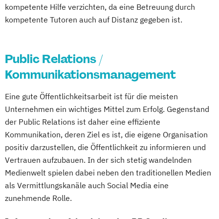
Sporttherapie und
kompetente Hilfe verzichten, da eine Betreuung durch
Fachtrainer/in für funktionelles Training
Gesundheitsmanagement
kompetente Tutoren auch auf Distanz gegeben ist.
Fachwirt im Gesundheits- und Sozialwesen
Public Relations Hochschulzertifikat
(IHK)
Revenue Management
Fachwirt/in für Prävention und
Sportbusiness Management
Public Relations /
Gesundheitsförderung (IHK)
Sportvermarktung
Sportökonom (FH)
Kommunikationsmanagement
Fitness C-Lizenz
Fitnessfachwirt
Tourism Consulting
Fitnesstrainer/in A-Lizenz
Eine gute Öffentlichkeitsarbeit ist für die meisten
Tourismus Management
Fitnesstrainer/in B-Lizenz
Unternehmen ein wichtiges Mittel zum Erfolg. Gegenstand
Tourismusökonom (FH)
Functional Trainer A-Lizenz
der Public Relations ist daher eine effiziente
Trainingswissenschaft und Sporternährung
Geprüfter Betriebswirt (IHK)
Kommunikation, deren Ziel es ist, die eigene Organisation
positiv darzustellen, die Öffentlichkeit zu informieren und
Geprüfter Betriebswirt (IHK) - Master
Veranstaltungsökonom (FH)
Vertrauen aufzubauen. In der sich stetig wandelnden
Professional in Business Management
Wirtschaftspsychologie
Medienwelt spielen dabei neben den traditionellen Medien
(CCI)
als Vermittlungskanäle auch Social Media eine
Geprüfter Fachwirt für Prävention und
zunehmende Rolle.
Gesundheitsförderung (IHK)
Geprüfter Fitnessfachwirt (IHK)