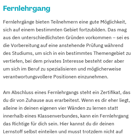
Kommunikation & Eventmanagement
Nürnberg
Wiesbaden
Wuppertal
Fernlehrgang
Kinder
Kommunikation & Medienmanagement
Gelsenkirchen
Braunschweig
Chemnitz
Ernährungsfachwirt/in
Kommunikationsmanagement
Kiel
Magdeburg
Freiburg im Breisgau
Fernlehrgänge bieten Teilnehmern eine gute Möglichkeit,
Fachberater/in für
MBA Health Care Management
Krefeld
Lübeck
Oberhausen
Erfurt
sich auf einem bestimmten Gebiet fortzubilden. Das mag
Nahrungsergänzungsmittel
Management im Gesundheitswesen
Mainz
Rostock
Kassel
Hagen
aus den unterschiedlichsten Gründen vorkommen – sei es
Fachberater/in für Sporternährung
Marketing
Saarbrücken
Mülheim an der Ruhr
die Vorbereitung auf eine anstehende Prüfung während
Fachkraft für Betriebliches
Master of Business Administration (MBA)
Potsdam
Ludwigshafen
Oldenburg
des Studiums, um sich in ein bestimmtes Themengebiet zu
Gesundheitsmanagement
Master’s Program in Exercise Science &
vertiefen, bei dem privates Interesse besteht oder aber
Leverkusen
Osnabrück
Solingen
Fachtrainer/in für Ausdauersport
Sports Nutrion (EN)
um sich im Beruf zu spezialisieren und möglicherweise
Heidelberg
Herne
Neuss
Darmstadt
Fachtrainer/in für Bodybuilding und
Online-Marketing & Marketingmanagement
verantwortungsvollere Positionen einzunehmen.
Paderborn
Regensburg
Ingolstadt
Kraftsport
Würzburg
Fürth
Wolfsburg
Fachtrainer/in für Cardiotraining
Am Abschluss eines Fernlehrgangs steht ein Zertifikat, das
Online-Marketing & Marketingmanagement
Fachtrainer/in für Rückentraining
du dir von Zuhause aus erarbeitest. Wenn es dir eher liegt,
(dual)
alleine in deinen eigenen vier Wänden zu lernen statt
Fachtrainer/in für Seilzug- und
Personalmanagement
innerhalb eines Klassenverbundes, kann ein Fernlehrgang
Freihanteltraining
Prävention & Gesundheitsförderung
das Richtige für dich sein. Hier kannst du dir deinen
Fachtrainer/in für Senioren
Prävention
Lernstoff selbst einteilen und musst trotzdem nicht auf
Fachtrainer/in für Sportrehabilitation