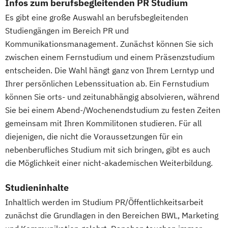
Infos zum berufsbegleitenden PR Studium
Geprüfter Wirtschaftsfachwirt (IHK)
Es gibt eine große Auswahl an berufsbegleitenden
Gesundheitscoach
Studiengängen im Bereich PR und
Homöopathie im Sport
Kommunikationsmanagement. Zunächst können Sie sich
Kindersport Trainer
zwischen einem Fernstudium und einem Präsenzstudium
Kommunikationstrainer/in
entscheiden. Die Wahl hängt ganz von Ihrem Lerntyp und
Krankheitsbilder im Gesundheitssport
Ihrer persönlichen Lebenssituation ab. Ein Fernstudium
können Sie orts- und zeitunabhängig absolvieren, während
Lauftrainer
Life Coach
Sie bei einem Abend-/Wochenendstudium zu festen Zeiten
Marketing für Fitnessstudios
gemeinsam mit Ihren Kommilitonen studieren. Für all
Marketingmanagement für Fitnessstudios
diejenigen, die nicht die Voraussetzungen für ein
Mentaltrainer
nebenberufliches Studium mit sich bringen, gibt es auch
Personal Trainer/in A-Lizenz
die Möglichkeit einer nicht-akademischen Weiterbildung.
Personal Trainer/in B-Lizenz
Qualitätsmanagement für Fitnessstudios
Studieninhalte
Regenerations- und Sportmasseur
Inhaltlich werden im Studium PR/Öffentlichkeitsarbeit
Richtige Kommunikation für Trainer
zunächst die Grundlagen in den Bereichen BWL, Marketing
Berater und Coaches