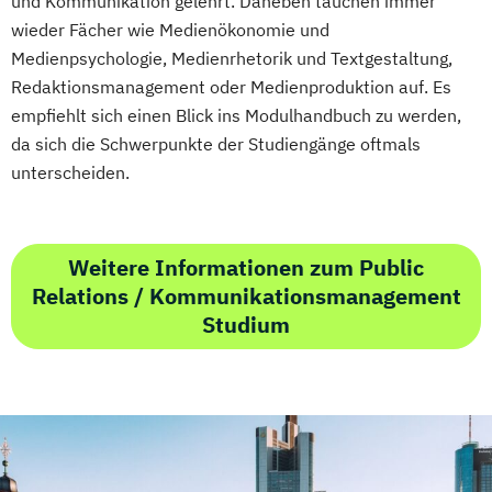
und Kommunikation gelehrt. Daneben tauchen immer
Sales Manager für Fitnessstudios
wieder Fächer wie Medienökonomie und
Schlingentraining
Medienpsychologie, Medienrhetorik und Textgestaltung,
Selbstständig machen als Trainer
Redaktionsmanagement oder Medienproduktion auf. Es
empfiehlt sich einen Blick ins Modulhandbuch zu werden,
Berater und Coach
da sich die Schwerpunkte der Studiengänge oftmals
Servicemanagement im Fitnessstudio
unterscheiden.
Sportmentaltrainer
Sporttherapeut/in
Stress- und Burnout-Coach
Studioleitung Fitness & Sport
Weitere Informationen zum Public
Triathlon Trainer/in
Relations / Kommunikationsmanagement
Vertriebs- und Servicemanagement für
Studium
Fitnessstudios
Wellness und Spa Management
Wirtschaftsbezogene Qualifikationen (IHK)