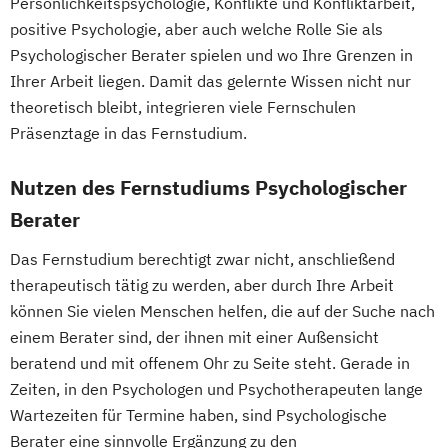
Fachrichtung "Seniorentraining"
Persönlichkeitspsychologie, Konflikte und Konfliktarbeit,
positive Psychologie, aber auch welche Rolle Sie als
Fitnesstrainer/-in B-Lizenz
Psychologischer Berater spielen und wo Ihre Grenzen in
Gesundheitspädagoge/-in -
Ihrer Arbeit liegen. Damit das gelernte Wissen nicht nur
Gesundheitsberater/-in
theoretisch bleibt, integrieren viele Fernschulen
Gesundheitspädagoge/-in -
Präsenztage in das Fernstudium.
Gesundheitsberater/-in Fachrichtung
"Burnout-Prävention"
Nutzen des Fernstudiums Psychologischer
Gesundheitspädagoge/-in -
Berater
Gesundheitsberater/-in Fachrichtung
"Ernährung in besonderen Lebensphasen"
Das Fernstudium berechtigt zwar nicht, anschließend
Gesundheitspädagoge/-in -
therapeutisch tätig zu werden, aber durch Ihre Arbeit
Gesundheitsberater/-in Fachrichtung
können Sie vielen Menschen helfen, die auf der Suche nach
einem Berater sind, der ihnen mit einer Außensicht
"Heilpflanzenkunde"
beratend und mit offenem Ohr zu Seite steht. Gerade in
Gesundheitspädagoge/-in -
Zeiten, in den Psychologen und Psychotherapeuten lange
Gesundheitsberater/-in mit Fachrichtung
Wartezeiten für Termine haben, sind Psychologische
"Lebensmittelunverträglichkeiten"
Berater eine sinnvolle Ergänzung zu den