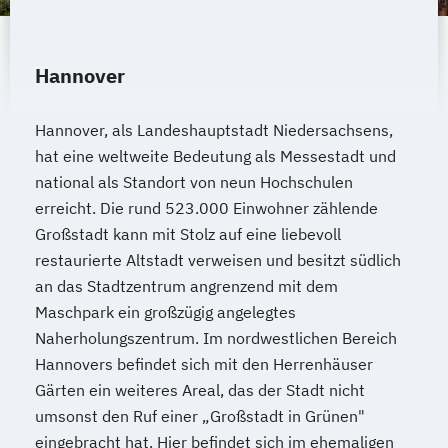
Heilpraktiker/-in Fachrichtung
"Psychotherapie"
Heilpraktiker/-in Fachrichtung
Hannover
"Sportmedizin"
Heilpraktiker/-in für Psychotherapie
Hannover, als Landeshauptstadt Niedersachsens,
Heilpraktiker/-in für Psychotherapie
hat eine weltweite Bedeutung als Messestadt und
Fachrichtung "Burnout-Prävention"
national als Standort von neun Hochschulen
Heilpraktiker/-in für Psychotherapie
erreicht. Die rund 523.000 Einwohner zählende
Fachrichtung "Entspannungstherapie"
Großstadt kann mit Stolz auf eine liebevoll
Heilpraktiker/-in für Psychotherapie
restaurierte Altstadt verweisen und besitzt südlich
Fachrichtung "Paarberatung"
an das Stadtzentrum angrenzend mit dem
Heilpraktiker/-in für Psychotherapie
Maschpark ein großzügig angelegtes
Naherholungszentrum. Im nordwestlichen Bereich
Fachrichtung "Psychologische/r Berater/-
Hannovers befindet sich mit den Herrenhäuser
in"
Gärten ein weiteres Areal, das der Stadt nicht
Heilpraktiker/-in für Psychotherapie
umsonst den Ruf einer „Großstadt in Grünen"
Fachrichtung "Systemische Beratung"
eingebracht hat. Hier befindet sich im ehemaligen