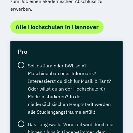
Pflanzenkunde in der Ernährung
zum Job einen akademischen Abschluss zu
erwerben.
Psychologische/r Berater/-in
Psychologische/r Berater/-in Fachrichtung
"Burnout-Prävention"
Alle Hochschulen in Hannover
Psychologische/r Berater/-in Fachrichtung
"Entspannungspädagogik"
Pro
Psychologische/r Berater/-in Fachrichtung
"Systemische Beratung"
Soll es Jura oder BWL sein?
Psychologische/r Berater/-in mit
Maschinenbau oder Informatik?
zusätzlicher Fachrichtung "Paarberatung"
Interessierst du dich für Musik & Tanz?
Sportmedizin
Oder willst du an der Hochschule für
Stressmanagement
Medizin studieren? In der
(Entspannungspädagoge/-in Fachrichtung
niedersächsischen Hauptstadt werden
"Burnout-Prävention")
alle Studiengangsträume erfüllt
Systemische/r Berater/-in
Das Langeweile-Vorurteil wird durch die
Tierernährungsberater/in
hippen Clubs in Linden-Limmer, dem