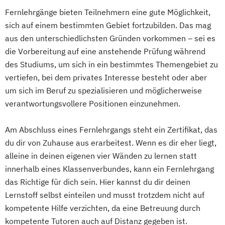
Seminarleiter/-in Autogenes Training und
Qigong-Trainer/in
Rückenschullehrer/in
Fernlehrgänge bieten Teilnehmern eine gute Möglichkeit,
Progressive Muskelrelaxation
Shiatsu-Praktiker/in
sich auf einem bestimmten Gebiet fortzubilden. Das mag
Entwicklungsberatung
Sport- und Fitnesstrainer/in (B-Lizenz)
aus den unterschiedlichsten Gründen vorkommen – sei es
Entwicklungsberatung mit Fachrichtung
Systemische/r Berater/in /-Coach
die Vorbereitung auf eine anstehende Prüfung während
"Entspannungspädagogik"
des Studiums, um sich in ein bestimmtes Themengebiet zu
Tanz- und Bewegungspädagoge/in
Ernährungsberater/-in
vertiefen, bei dem privates Interesse besteht oder aber
Thai-Yoga Masseur/in
Ernährungsberater/-in mit zusätzlicher
um sich im Beruf zu spezialisieren und möglicherweise
Train the Trainer – Trainer/in in der
Fachrichtung "Sporternährung"
verantwortungsvollere Positionen einzunehmen.
Erwachsenenbildung
Ernährungsberater/in Fachrichtung
Vegane und Vegetarische Ernährung
"Lebensmittelunverträglichkeiten und -
Am Abschluss eines Fernlehrgangs steht ein Zertifikat, das
Waldbaden-Coach & Kursleiter/in:
allergien"
du dir von Zuhause aus erarbeitest. Wenn es dir eher liegt,
Waldbaden
alleine in deinen eigenen vier Wänden zu lernen statt
Ernährungsberater/in Fachrichtung
Wellnessmasseur/in
innerhalb eines Klassenverbundes, kann ein Fernlehrgang
„Ernährung in besonderen Lebensphasen“
Wirbelsäulentherapie nach Dorn / Breuß
das Richtige für dich sein. Hier kannst du dir deinen
Ernährungsberater/in für Sportler/innen
Yoga Trainer/in
Lernstoff selbst einteilen und musst trotzdem nicht auf
Ernährungsberater/in mit der Fachrichtung
kompetente Hilfe verzichten, da eine Betreuung durch
Pflanzenkunde in der Ernährung
kompetente Tutoren auch auf Distanz gegeben ist.