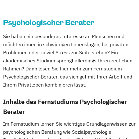
Erziehungsberater/in
Erziehungsberater/in Fachrichtung
Entspannungspädagogik
Psychologischer Berater
Erziehungsberater/in Fachrichtung
Entwicklungsberatung
Sie haben ein besonderes Interesse an Menschen und
Erziehungsberater/in Fachrichtung
möchten ihnen in schwierigen Lebenslagen, bei privaten
Problemen oder zu viel Stress zur Seite stehen? Ein
Lernberatung
akademisches Studium sprengt allerdings Ihren zeitlichen
Erziehungsberater/in Fachrichtung
Rahmen? Dann lesen Sie hier mehr zum Fernstudium
systemische Beratung
Psychologischer Berater, das sich gut mit Ihrer Arbeit und
Fachkraft für Osteoporose-Prophylaxe
Ihrem Privatleben kombinieren lässt.
Fitness 65+ (Seniorentrainer/in)
Fitnesstrainer/-in A-Lizenz
Inhalte des Fernstudiums Psychologischer
Fitnesstrainer/-in B- und A-Lizenz
Berater
Fitnesstrainer/-in B- und A-Lizenz
Fachrichtung "Ernährungsberatung"
Im Fernstudium lernen Sie wichtiges Grundlagenwissen zur
Fitnesstrainer/-in B- und A-Lizenz
psychologischen Beratung wie Sozialpsychologie,