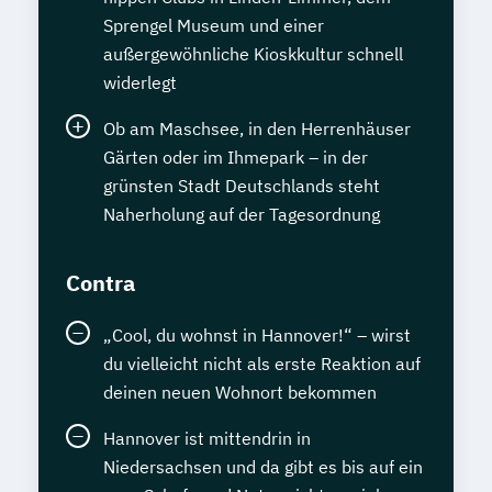
Tierheilpraktiker
Sprengel Museum und einer
Tierheilpraktiker + Grundlagen der
außergewöhnliche Kioskkultur schnell
artgerechten Tierhaltung
widerlegt
Tierheilpraktiker + Klassische Veterinär-
Homöopathie
Ob am Maschsee, in den Herrenhäuser
Tierheilpraktiker + Veterinär-Akupunktur
Gärten oder im Ihmepark – in der
grünsten Stadt Deutschlands steht
für Kleintiere
Naherholung auf der Tagesordnung
Tierheilpraktiker + Veterinär-Akupunktur
für Pferde
Contra
Tierheilpraktiker + Veterinär-
Heilpflanzenkunde
„Cool, du wohnst in Hannover!“ – wirst
Tierheilpraktiker/-in mit zusätzlicher
du vielleicht nicht als erste Reaktion auf
Fachrichtung "Tierernährungsberater"
deinen neuen Wohnort bekommen
Traumafachberater/-in
Veterinärakupunktur für Kleintiere
Hannover ist mittendrin in
Veterinärakupunktur für Kleintiere und
Niedersachsen und da gibt es bis auf ein