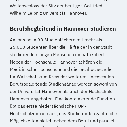
Klassische Homöopathie
Welfenschloss der Sitz der heutigen Gottfried
Klassische Veterinärhomöopathie
Wilhelm Leibniz Universität Hannover.
Konfliktmanager/in
Lernberater/-in
Lernberater/-in + Entwicklungsberatung
Berufsbegleitend in Hannover studieren
NLP Tools in der psychologischen
An ihr sind in 90 Studienfächern mit mehr als
Beratungspraxis
25.000 Studenten über die Hälfte der in der Stadt
Paarberater/ -in
studierenden jungen Menschen immatrikuliert.
Paarberater/-in + Systemische/r Berater/-
Neben der Hochschule Hannover gehören die
in
Medizinische Hochschule und die Fachhochschule
Personal Trainer/-in
für Wirtschaft zum Kreis der weiteren Hochschulen.
Personal Trainer/-in Fachrichtung "Fitness
Berufsbegleitende Studiengänge werden sowohl von
65+ (Seniorentrainer/-in)"
der Universität Hannover als auch der Hochschule
Personal Trainer/-in mit Fachrichtung
Hannover angeboten. Eine koordinierende Funktion
"Lebensmittelunverträglichkeiten"
übt das erste niedersächsische FOM-
Personal Trainer/-in mit Zusatzmodul
Hochschulzentrum aus, das Studierenden zahlreiche
"Betriebswirtschaft"
Möglichkeiten bietet, neben dem Beruf und parallel