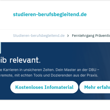
Studieren-berufsbegleitend.de
Fernlehrgang Präventi
Kostenloses Infomaterial
Mehr erfah