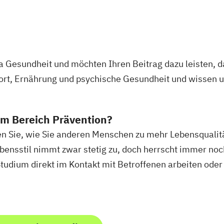
ainer/in
Fitnesstrainer/-
)
Lauftrainer
Fitnesstrainer/-
os
Fitnesstrainer/-
ios
"Ernährungsber
izenz
Fitnesstrainer/-
ma Gesundheit und möchten Ihren Beitrag dazu leisten,
"Seniorentraini
Sport, Ernährung und psychische Gesundheit und wissen u
os
Fitnesstrainer/-
Gesundheitspäda
Gesundheitspäda
im Bereich Prävention?
Fachrichtung "B
en Sie, wie Sie anderen Menschen zu mehr Lebensqualit
ingentraining
Gesundheitspäda
ensstil nimmt zwar stetig zu, doch herrscht immer noc
ter und Coach
Fachrichtung "E
Studium direkt im Kontakt mit Betroffenen arbeiten oder
Gesundheitspäda
Fachrichtung "H
 Trainer/in
Gesundheitspäda