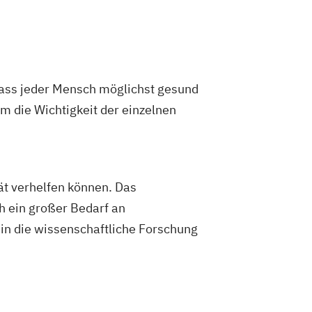
in A-Lizenz
in B- und A-Lizenz
in B- und A-Lizenz Fachrichtung
atung"
in B- und A-Lizenz Fachrichtung
 dass jeder Mensch möglichst gesund
ng"
m die Wichtigkeit der einzelnen
in B-Lizenz
goge/-in - Gesundheitsberater/-in
goge/-in - Gesundheitsberater/-in
urnout-Prävention"
ät verhelfen können. Das
goge/-in - Gesundheitsberater/-in
h ein großer Bedarf an
rnährung in besonderen Lebensphasen"
 in die wissenschaftliche Forschung
goge/-in - Gesundheitsberater/-in
eilpflanzenkunde"
goge/-in - Gesundheitsberater/-in mit