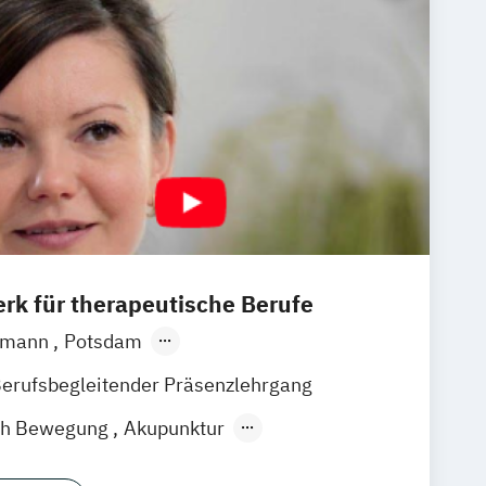
rk für therapeutische Berufe
tmann
Potsdam
ptsitz)
Hannover
Unna
Heidelberg
erufsbegleitender Präsenzlehrgang
hlingen
Frankfurt am Main
Augsburg
rch Bewegung
Akupunktur
tadt an der Weinstraße
Pirmasens
er häuslichen Umgebung
hum
München
Bremen
Bingen