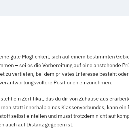
"Lebensmittelun
ion
g
Ernährungsberat
ter/in
esen (IHK)
besonderen Le
h)
heitsförderung
Ernährungsberat
Ernährungsberat
Pflanzenkunde i
praktiker/in
ner/in B-Lizenz
Erziehungsberat
prächsführung
ine gute Möglichkeit, sich auf einem bestimmten Gebie
Erziehungsberat
Mediator/in
mmen – sei es die Vorbereitung auf eine anstehende P
Entspannungsp
ilkunde
rofessional in
Erziehungsberat
t zu vertiefen, bei dem privates Interesse besteht oder
Entwicklungsbe
 verantwortungsvollere Positionen einzunehmen.
erapie
Erziehungsberat
Shiatsu
Erziehungsberat
eht ein Zertifikat, das du dir von Zuhause aus erarbeites
Beratung
rnen statt innerhalb eines Klassenverbundes, kann ein 
nnung
Fachkraft für O
nstoff selbst einteilen und musst trotzdem nicht auf komp
praktiker/in
port
Fitness 65+ (Sen
n auch auf Distanz gegeben ist.