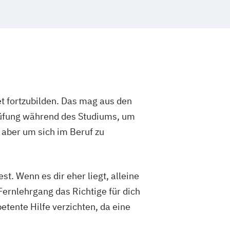
verträglichkeiten und -allergien"
er/in Fachrichtung „Ernährung in
bensphasen“
er/in für Sportler/innen
er/in mit der Fachrichtung
n der Ernährung
er/in
t fortzubilden. Das mag aus den
er/in Fachrichtung
rüfung während des Studiums, um
ädagogik
er/in Fachrichtung
 aber um sich im Beruf zu
ratung
er/in Fachrichtung Lernberatung
er/in Fachrichtung systemische
t. Wenn es dir eher liegt, alleine
Fernlehrgang das Richtige für dich
steoporose-Prophylaxe
etente Hilfe verzichten, da eine
iorentrainer/in)