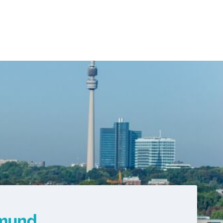
ebensmittelunverträglichkeiten"
gement
 Ernährungsmedizin
Physikalischen Therapien
Phytotherapie
artgerechten Tierhaltung
klassischen Naturheilverfahren
nde
Heilpraktiker/-in
in Fachrichtung "Akupunktur"
in Fachrichtung "Ernährungsberatung/-
in Fachrichtung "Heilpflanzenkunde"
n Fachrichtung "Klassische
in Fachrichtung "Psychotherapie"
in Fachrichtung "Sportmedizin"
tmund