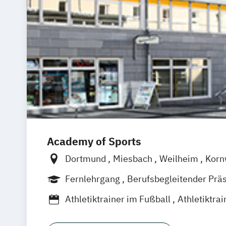
Academy of Sports
Dortmund
Miesbach
Weilheim
Korn
Griesheim
Stuttgart
Leonberg
Erle
Fernlehrgang
Berufsbegleitender Prä
Lilienthal
Bremen
Wildau
Leichling
Athletiktrainer im Fußball
Athletiktra
Euskirchen
Unterhaching
München
Athletiktrainer im Schwimmsport
Stockach
Berlin
Köln
Leipzig
Emme