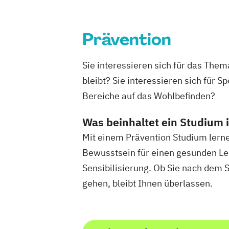
Kindersport Trainer
Kommunikationstr
Traditionelle Chinesische Medizin (TCM
Krankheitsbilder im Gesundheitssport
Wechseljahreberatung
Life Coach
Marketing für Fitnessstudi
Prävention
Marketingmanagement für Fitnessstud
Mentaltrainer
Personal Trainer/in A-L
Sie interessieren sich für das The
Personal Trainer/in B-Lizenz
bleibt? Sie interessieren sich für 
Qualitätsmanagement für Fitnessstudi
Bereiche auf das Wohlbefinden?
Regenerations- und Sportmasseur
Richtige Kommunikation für Trainer
Was beinhaltet ein Studium 
Berater und Coaches
Mit einem Prävention Studium lern
Sales Manager für Fitnessstudios
Schl
Bewusstsein für einen gesunden Leb
Selbstständig machen als Trainer
Bera
Sensibilisierung. Ob Sie nach dem 
Servicemanagement im Fitnessstudio
gehen, bleibt Ihnen überlassen.
Sportmentaltrainer
Sporttherapeut/in
Stress- und Burnout-Coach
Studioleitung Fitness & Sport
Triathlon