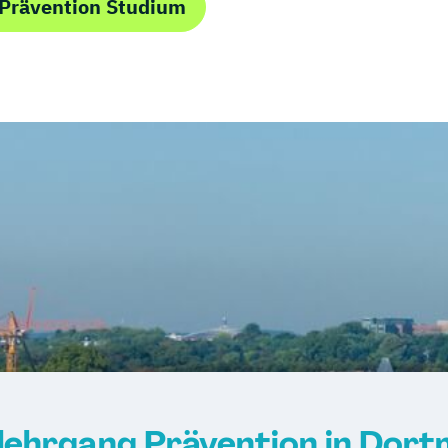
Fitnessstudios
Fachrichtung "L
 Prävention Studium
Gewichtsmana
IHK)
Grundlagen der
Grundlagen der 
Grundlagen der 
Grundlagen der 
Grundlagen der 
Heilpflanzenku
Heilpraktiker/-
Heilpraktiker/-
medizin"
Heilpraktiker/-
Heilpraktiker/-i
Homöopathie"
Heilpraktiker/-
Heilpraktiker/-
lehrgang Prävention in Dor