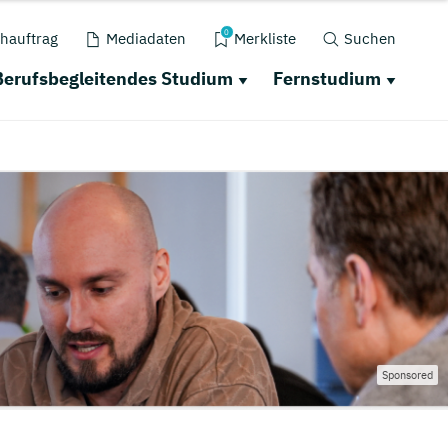
0
hauftrag
Mediadaten
Merkliste
Suchen
Berufsbegleitendes Studium
Fernstudium
Sponsored