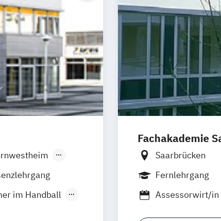
Fachakademie Sa
rnwestheim
Saarbrücken
nbach
Hamburg
senzlehrgang
Fernlehrgang
en
Frechen
iner im Handball
Assessorwirt/in 
Hannover
Erste jur. Staat
ndingen