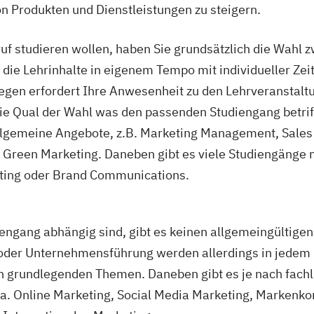
ainer/in
n Produkten und Dienstleistungen zu steigern.
Lauftrainer
os
f studieren wollen, haben Sie grundsätzlich die Wahl 
ios
die Lehrinhalte in eigenem Tempo mit individueller Ze
izenz
egen erfordert Ihre Anwesenheit zu den Lehrveransta
ie Qual der Wahl was den passenden Studiengang betriff
os
allgemeine Angebote, z.B. Marketing Management, Sales
 Green Marketing. Daneben gibt es viele Studiengänge 
eting oder Brand Communications.
ingentraining
ter und Coach
iengang abhängig sind, gibt es keinen allgemeingültige
der Unternehmensführung werden allerdings in jedem F
 grundlegenden Themen. Daneben gibt es je nach fachl
.a. Online Marketing, Social Media Marketing, Markenk
 Trainer/in