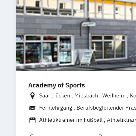
Academy of Sports
Saarbrücken
Miesbach
Weilheim
Ko
Griesheim
Stuttgart
Leonberg
Erle
Fernlehrgang
Berufsbegleitender Prä
Lilienthal
Bremen
Wildau
Leichling
Athletiktrainer im Fußball
Athletiktra
Euskirchen
Unterhaching
München
Athletiktrainer im Schwimmsport
Stockach
Berlin
Köln
Leipzig
Emme