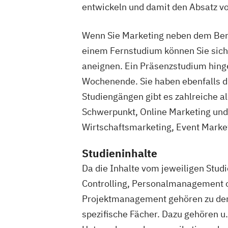
Kindersport Trainer
Kommunikationstr
entwickeln und damit den Absatz vo
Krankheitsbilder im Gesundheitssport
Life Coach
Marketing für Fitnessstudi
Wenn Sie Marketing neben dem Beru
Marketingmanagement für Fitnessstud
einem Fernstudium können Sie sich 
Mentaltrainer
Personal Trainer/in A-L
aneignen. Ein Präsenzstudium hing
Personal Trainer/in B-Lizenz
Wochenende. Sie haben ebenfalls d
Qualitätsmanagement für Fitnessstudi
Studiengängen gibt es zahlreiche 
Regenerations- und Sportmasseur
Schwerpunkt, Online Marketing und
Richtige Kommunikation für Trainer
Wirtschaftsmarketing, Event Mark
Berater und Coaches
Sales Manager für Fitnessstudios
Schl
Studieninhalte
Selbstständig machen als Trainer
Bera
Da die Inhalte vom jeweiligen Stud
Servicemanagement im Fitnessstudio
Controlling, Personalmanagement o
Sportmentaltrainer
Sporttherapeut/in
Projektmanagement gehören zu den
Stress- und Burnout-Coach
spezifische Fächer. Dazu gehören u
Studioleitung Fitness & Sport
Triathlon