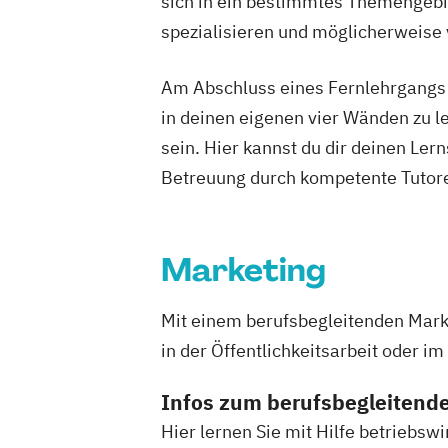
sich in ein bestimmtes Themengebie
Fachtrainer/in für Sportrehabilitation
Fachtrainer/in für funktionelles Trainin
spezialisieren und möglicherweise
Fachwirt im Gesundheits- und Sozialw
Fachwirt/in für Prävention und Gesund
Am Abschluss eines Fernlehrgangs st
(IHK)
in deinen eigenen vier Wänden zu le
Fitness C-Lizenz
Fitnessfachwirt
sein. Hier kannst du dir deinen Ler
Fitnesstrainer/in A-Lizenz
Fitnesstrai
Betreuung durch kompetente Tutore
Functional Trainer A-Lizenz
Geprüfter Betriebswirt (IHK)
Geprüfter Betriebswirt (IHK) - Master P
Marketing
Business Management (CCI)
Geprüfter Fachwirt für Prävention und
Mit einem berufsbegleitenden Mark
Gesundheitsförderung (IHK)
in der Öffentlichkeitsarbeit oder im
Geprüfter Fitnessfachwirt (IHK)
Geprüfter Wirtschaftsfachwirt (IHK)
Infos zum berufsbegleitend
Gesundheitscoach
Homöopathie im S
Hier lernen Sie mit Hilfe betrieb