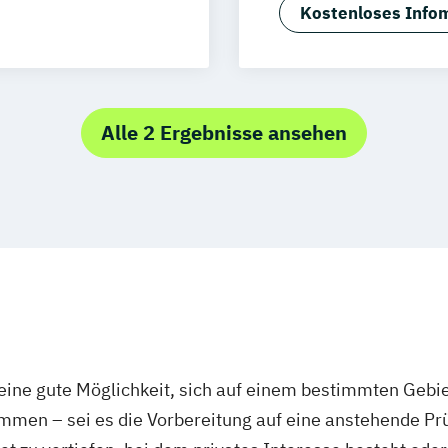
Fachwirt/in Ka
sgburg
Kostenloses Infom
t
Marketingwirt/i
ortmund
Recht für Führu
rt am Main
dheitssport
Rechtsreferent/i
Mannheim
Rechtsökonom/i
ertal
Alle 2 Ergebnisse ansehen
Kinder
Unternehmensma
itz
Kiel
Wirtschaftsjura
feld
Lübeck
smittel
Zweite jur. Staa
Kassel
Hagen
gshafen
itsmanagement
olingen
t
Paderborn
ftsport
ürth
Wolfsburg
ine gute Möglichkeit, sich auf einem bestimmten Gebie
eltraining
mmen – sei es die Vorbereitung auf eine anstehende P