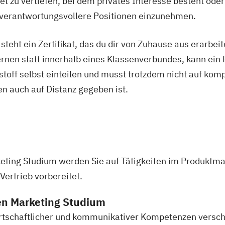
t zu vertiefen, bei dem privates Interesse besteht oder
g
 verantwortungsvollere Positionen einzunehmen.
esen (IHK)
heitsförderung
eht ein Zertifikat, das du dir von Zuhause aus erarbeites
rnen statt innerhalb eines Klassenverbundes, kann ein 
nstoff selbst einteilen und musst trotzdem nicht auf komp
ner/in B-Lizenz
n auch auf Distanz gegeben ist.
rofessional in
eting Studium werden Sie auf Tätigkeiten im Produktm
 Vertrieb vorbereitet.
en Marketing Studium
port
swirtschaftlicher und kommunikativer Kompetenzen vers