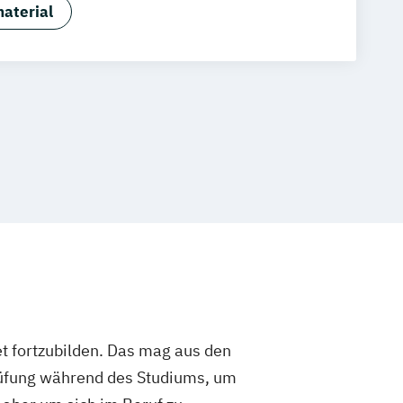
nzleimanagement
aterial
n (FSH)
ngskräfte (IHK)
n jur. (FSH)
Rechtswirt/in (FSH)
n (FSH)
Steuerfachassistent/in (FSH)
nager/in (IHK)
 (FSH)
Wirtschaftsökonom/in (FSH)
tsprüfung
t fortzubilden. Das mag aus den
rüfung während des Studiums, um