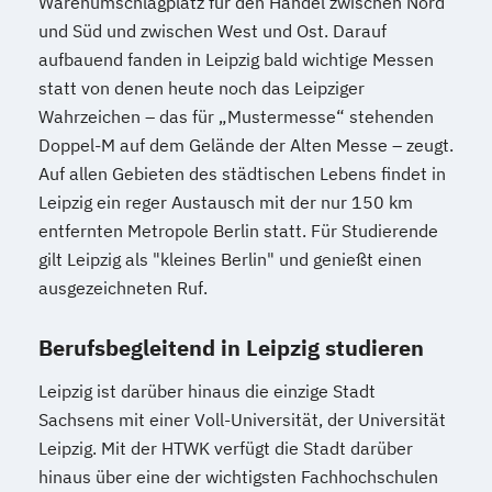
Warenumschlagplatz für den Handel zwischen Nord
Sales & Management
und Süd und zwischen West und Ost. Darauf
Sanierungs und & Insolvenzmanagement
aufbauend fanden in Leipzig bald wichtige Messen
Service Leadership Certificate - Lufthansa
statt von denen heute noch das Leipziger
Social-Media- und E-Marketing-Manager/in
Wahrzeichen – das für „Mustermesse“ stehenden
Doppel-M auf dem Gelände der Alten Messe – zeugt.
Auf allen Gebieten des städtischen Lebens findet in
Soziale Arbeit
Sozialmanagement
Leipzig ein reger Austausch mit der nur 150 km
Spanisch - Diploma de Español (Nivel
entfernten Metropole Berlin statt. Für Studierende
Intermedio)
gilt Leipzig als "kleines Berlin" und genießt einen
Strategische Unternehmensplanung &
ausgezeichneten Ruf.
Financial Modeling
Strategisches
Berufsbegleitend in Leipzig studieren
Geschäftsprozessmanagement
Strategy & Leadership
Leipzig ist darüber hinaus die einzige Stadt
Sachsens mit einer Voll-Universität, der Universität
Supply Chain Management (SCM)
Leipzig. Mit der HTWK verfügt die Stadt darüber
Taxation
Accounting
Finance
hinaus über eine der wichtigsten Fachhochschulen
Transport- und Logistikrecht