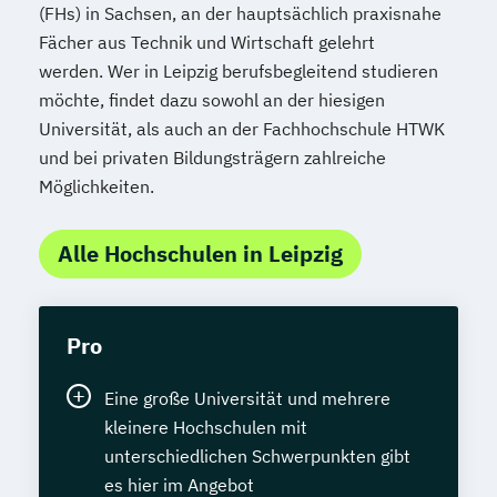
(FHs) in Sachsen, an der hauptsächlich praxisnahe
Transportsysteme
Fächer aus Technik und Wirtschaft gelehrt
UX Design & Management
werden. Wer in Leipzig berufsbegleitend studieren
Unternehmensführung
möchte, findet dazu sowohl an der hiesigen
Unternehmensrecht
Universität, als auch an der Fachhochschule HTWK
Verhaltensökonomik - Psychologisches
und bei privaten Bildungsträgern zahlreiche
Praxiswissen für den Finanzbereich
Möglichkeiten.
Vertriebs- und Handelsmanagement
Wirtschaftsbeziehungen & internationale
Alle Hochschulen in Leipzig
Politik
Wirtschaftspsychologie
Wirtschaftsrecht
Wirtschaftsspanisch
Pro
Eine große Universität und mehrere
kleinere Hochschulen mit
unterschiedlichen Schwerpunkten gibt
es hier im Angebot