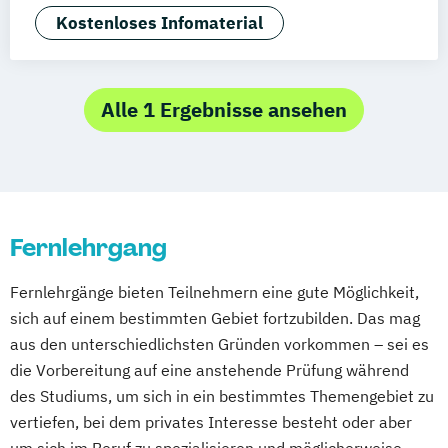
Arbeitsrecht
Kostenloses Infomaterial
BWL & Tourismusmanagement
Betriebliches Bildungs- und
Kompetenzmanagement
Alle 1 Ergebnisse ansehen
Betriebliches Informations- und
Wissensmanagement
Betriebswirtschaft & Management
Betriebswirtschaft &
Fernlehrgang
Wirtschaftspsychologie
Betriebswirtschaft &
Fernlehrgänge bieten Teilnehmern eine gute Möglichkeit,
Wirtschaftspsychologie (Abendstudium)
sich auf einem bestimmten Gebiet fortzubilden. Das mag
Betriebswirtschaftslehre
aus den unterschiedlichsten Gründen vorkommen – sei es
Betriebswirtschaftslehre (Abendstudium)
die Vorbereitung auf eine anstehende Prüfung während
Bildungs- und Kulturmanagement
des Studiums, um sich in ein bestimmtes Themengebiet zu
Business Coaching & Change Management
vertiefen, bei dem privates Interesse besteht oder aber