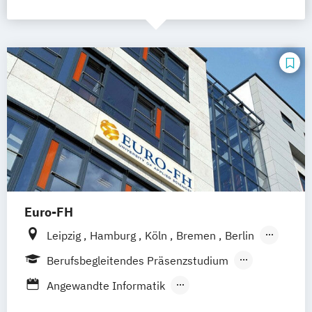
Euro-FH
Leipzig
Hamburg
Köln
Bremen
Berlin
Göttingen
Frankfurt am Main
München
Berufsbegleitendes Präsenzstudium
Nürnberg
Stuttgart
Fernstudium
Fernlehrgang
Angewandte Informatik
Angewandte Sozialwissenschaften