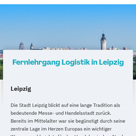
Projekte erfolgreich führen
Psychologie
Psychologie für Personalmanager/innen
Psychologie mit Schwerpunkt Arbeits-
Organisations- und Wirtschaftspsychologie
Psychologie mit Schwerpunkt
Gesundheitspsychologie
Fernlehrgang Logistik in Leipzig
Psychologie mit Schwerpunkt Klinische
Psychologie & Psychologische Beratung
Psychologie mit Schwerpunkt
Leipzig
Psychologische Diagnostik und Evaluation
Psychologie mit Schwerpunkt
Die Stadt Leipzig blickt auf eine lange Tradition als
Pädagogische Psychologie
bedeutende Messe- und Handelsstadt zurück.
Psychologische/r Berater/in / Personal
Bereits im Mittelalter war sie begünstigt durch seine
Coach/in
zentrale Lage im Herzen Europas ein wichtiger
Rechnungswesen für das Management