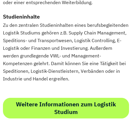
oder einer entsprechenden Weiterbildung.
Logistische Funktionsbereiche
Managing Diversity
Marketing
Studieninhalte
Marketing & Sales Management
Zu den zentralen Studieninhalten eines berufsbegleitenden
Markt- und Werbepsychologie
Logistik Studiums gehören z.B. Supply Chain Management,
Materialflusssysteme - Technologien
Speditions- und Transportwesen, Logistik Controlling, E-
Planung und Steuerung
Logistik oder Finanzen und Investierung. Außerdem
Mergers & Acquisitions
werden grundlegende VWL- und Management-
Nachhaltigkeitsmanagement
Kompetenzen gelehrt. Damit können Sie eine Tätigkeit bei
Speditionen, Logistik-Dienstleistern, Verbänden oder in
Personal & Organisation
Industrie und Handel ergreifen.
Personalmanagement & Corporate
Learning
Pflege
Pflegemanagement
Weitere Informationen zum Logistik
Planung logistischer Netzwerke
Studium
Politikwissenschaft & Management
Process Management Consulting
Professionell verkaufen