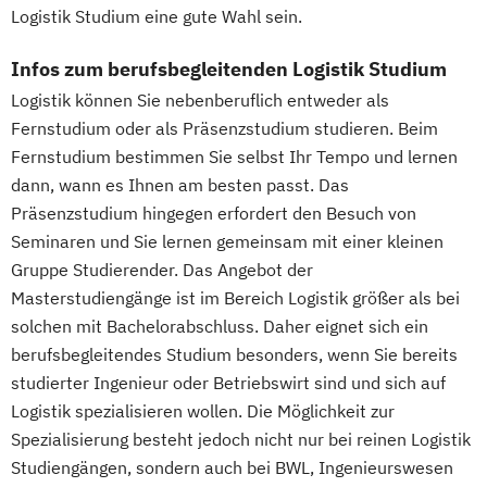
Logistik Studium eine gute Wahl sein.
Personalmanager/innen
Grundlagenwissen für
Infos zum berufsbegleitenden Logistik Studium
Projektmanager/innen
Logistik können Sie nebenberuflich entweder als
Human Resource Management
Fernstudium oder als Präsenzstudium studieren. Beim
IT-Management
IT-Projektmanagement
Fernstudium bestimmen Sie selbst Ihr Tempo und lernen
Informatik
Intercultural Management
dann, wann es Ihnen am besten passt. Das
Intercultural Management - in English
Präsenzstudium hingegen erfordert den Besuch von
Interkulturelle Psychologie
Seminaren und Sie lernen gemeinsam mit einer kleinen
International Business Administration
Gruppe Studierender. Das Angebot der
Internationales Wirtschaftsrecht
Masterstudiengänge ist im Bereich Logistik größer als bei
Investition & Finanzierung
solchen mit Bachelorabschluss. Daher eignet sich ein
berufsbegleitendes Studium besonders, wenn Sie bereits
Kindheits- und Jugendpädagogik
studierter Ingenieur oder Betriebswirt sind und sich auf
Logistik & Supply Chain Management
Logistik spezialisieren wollen. Die Möglichkeit zur
Logistik: Grundlagen
Spezialisierung besteht jedoch nicht nur bei reinen Logistik
Systeme Technologien
Studiengängen, sondern auch bei BWL, Ingenieurswesen
Logistikmanagement