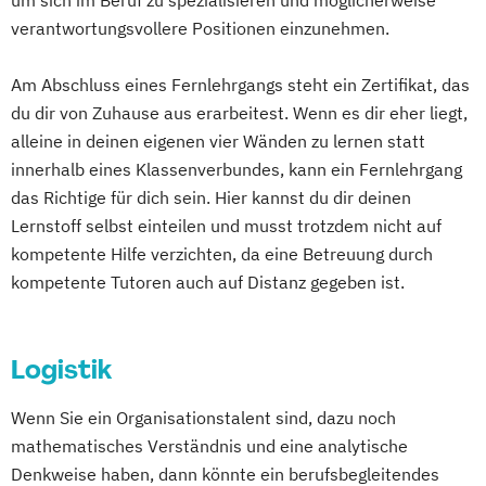
um sich im Beruf zu spezialisieren und möglicherweise
Business Development
verantwortungsvollere Positionen einzunehmen.
Cambridge Advanced
Change Management
Controlling
Am Abschluss eines Fernlehrgangs steht ein Zertifikat, das
Digital Business Management
du dir von Zuhause aus erarbeitest. Wenn es dir eher liegt,
alleine in deinen eigenen vier Wänden zu lernen statt
Digital Business Management (Kurzversion)
innerhalb eines Klassenverbundes, kann ein Fernlehrgang
das Richtige für dich sein. Hier kannst du dir deinen
Digitale Arbeit
Lernstoff selbst einteilen und musst trotzdem nicht auf
Englische Handels- und
kompetente Hilfe verzichten, da eine Betreuung durch
Betriebswirtschaftslehre
kompetente Tutoren auch auf Distanz gegeben ist.
English for Business
Ernährungswissenschaften
Familie im Wandel
Logistik
Finance & Management
Finanzrecht
General Management
Wenn Sie ein Organisationstalent sind, dazu noch
Gesundheitsmanagement
mathematisches Verständnis und eine analytische
Denkweise haben, dann könnte ein berufsbegleitendes
Grundlagenwissen für