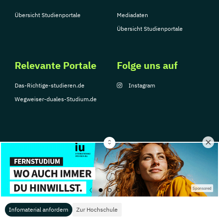
Übersicht Studienportale
Mediadaten
Übersicht Studienportale
Relevante Portale
Folge uns auf
Das-Richtige-studieren.de
Instagram
Wegweiser-duales-Studium.de
© Copyright 2026, TarGroup Media GmbH
Impressum
Über
Datenschutzerklärung
Nutzungsbedingungen
Barrier
Sponsored
uns
Infomaterial anfordern
Zur Hochschule