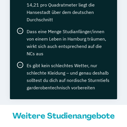
14,21 pro Quadratmeter liegt die
Managementassistent (bSb)
Hansestadt über dem deutschen
Marketing und Marktforschung
Durchschnitt
Materialwirtschaft mit SAP®ERP
Dass eine Menge Studianfänger/innen
Mathematik - Mittelstufe
von einem Leben in Hamburg träumen,
Mathematik - Oberstufe
wirkt sich auch entsprechend auf die
Mathematik - Power-Kurs
NCs aus
Medieninformatiker
Medizinische Schreibkraft
Es gibt kein schlechtes Wetter, nur
Meister im Elektrotechnikerhandwerk
schlechte Kleidung – und genau deshalb
(HWK)
solltest du dich auf nordische Sturmtiefs
Mentaltrainer
Microsoft Office
garderobentechnisch vorbereiten
Microsoft Office im Beruf
Mitarbeiter führen und motivieren
Multimedia-Designer
Weitere Studienangebote
Musik aktiv - Rock & Pop
Natur- und Umweltpädagogik