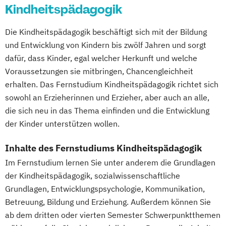
Fachwirt/in für Prävention und
Kindheitspädagogik
Politikwissenschaft & Management
Betriebswirtschaftslehre U.K./USA
Gesundheitsförderung (IHK)
Process Management Consulting
English for International Tourism
Fitness C-Lizenz
Fitnessfachwirt
Die Kindheitspädagogik beschäftigt sich mit der Bildung
Professionell verkaufen
Entspannungstrainer
Ernährungsberater
Fitnesstrainer/in A-Lizenz
und Entwicklung von Kindern bis zwölf Jahren und sorgt
Projekte erfolgreich führen
Psychologie
Ernährungsberater für Sportler
dafür, dass Kinder, egal welcher Herkunft und welche
Fitnesstrainer/in B-Lizenz
Psychologie für Personalmanager/innen
Ernährungsberater für vegetarische und
Voraussetzungen sie mitbringen, Chancengleichheit
Functional Trainer A-Lizenz
Psychologie mit Schwerpunkt Arbeits-
erhalten. Das Fernstudium Kindheitspädagogik richtet sich
vegane Kostformen
Geprüfter Betriebswirt (IHK)
Organisations- und Wirtschaftspsychologie
sowohl an Erzieherinnen und Erzieher, aber auch an alle,
Erziehungsberatung
Geprüfter Betriebswirt (IHK) - Master
die sich neu in das Thema einfinden und die Entwicklung
Eventmanagement (IHK)
Professional in Business Management
Psychologie mit Schwerpunkt
der Kinder unterstützen wollen.
Existenzgründung - Kompaktkurs
(CCI)
Gesundheitspsychologie
Experte interne
Geprüfter Fachwirt für Prävention und
Inhalte des Fernstudiums Kindheitspädagogik
Psychologie mit Schwerpunkt Klinische
Unternehmenskommunikation (IHK)
Gesundheitsförderung (IHK)
Im Fernstudium lernen Sie unter anderem die Grundlagen
Psychologie & Psychologische Beratung
Exportmanager International (IHK)
Geprüfter Fitnessfachwirt (IHK)
der Kindheitspädagogik, sozialwissenschaftliche
Psychologie mit Schwerpunkt
Fachberater/in für Servicemanagement
Geprüfter Wirtschaftsfachwirt (IHK)
Grundlagen, Entwicklungspsychologie, Kommunikation,
Psychologische Diagnostik und Evaluation
(IHK)
Gesundheitscoach
Betreuung, Bildung und Erziehung. Außerdem können Sie
Psychologie mit Schwerpunkt
Fachberatung für die Ernährung von
Homöopathie im Sport
ab dem dritten oder vierten Semester Schwerpunktthemen
Pädagogische Psychologie
Säuglingen