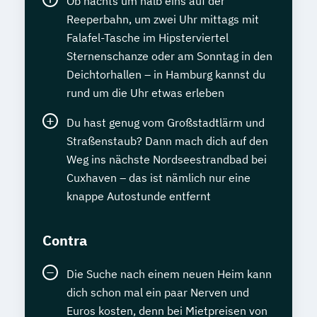
Ob nachts um halb eins auf der
Reeperbahn, um zwei Uhr mittags mit
International Legal English
Falafel-Tasche im Hipsterviertel
Internationale Rechnungslegung -
Sternenschanze oder am Sonntag in den
Kompaktkurs
Deichtorhallen – in Hamburg kannst du
Italienisch Grundkurs
rund um die Uhr etwas erleben
Java-Programmierer
Journalist
Kaufmännisches Praxiswissen
Du hast genug vom Großstadtlärm und
Key-Account-Manager
Straßenstaub? Dann mach dich auf den
Kinder- und Jugendbuchautor
Weg ins nächste Nordseestrandbad bei
Cuxhaven – das ist nämlich nur eine
Kindererziehung
Kraftfahrzeugtechnik
knappe Autostunde entfernt
Kreatives Schreiben
Kunst verstehen
Lagerverwalter
Latein (Großes Latinum)
Latein Grundkurs
Contra
Lehrerfortbildung - multimediale
Die Suche nach einem neuen Heim kann
Unterrichtsgestaltung
dich schon mal ein paar Nerven und
Lerncoach
Logistikmanagement
Euros kosten, denn bei Mietpreisen von
Logistikmeister