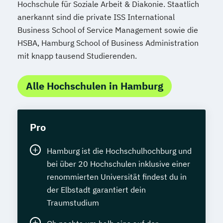
Hochschule für Soziale Arbeit & Diakonie. Staatlich
amtsärztliche Überprüfung
anerkannt sind die private ISS International
Homöopathie
Hotelbetriebswirt
Business School of Service Management sowie die
IT-Betriebswirt
IT-Bürofachkraft
HSBA, Hamburg School of Business Administration
IT-Servicetechniker
mit knapp tausend Studierenden.
IT-Sicherheit I - Einführung
Immobilienfachwirt (IHK)
Alle Hochschulen in Hamburg
Immobilienmakler
Immobilienmanagement
Industriefachwirt (IHK)
Pro
Industriemeister Elektrotechnik (IHK)
Hamburg ist die Hochschulhochburg und
Industriemeister Luftfahrttechnik (IHK)
bei über 20 Hochschulen inklusive einer
Industriemeister Metall (IHK)
renommierten Universität findest du in
Informatiker - C++
Informatiker - Java
der Elbstadt garantiert dein
Informationstechnologie - Grundlagen
Traumstudium
Innovationsmanager
Innovationsmanager (IHK)