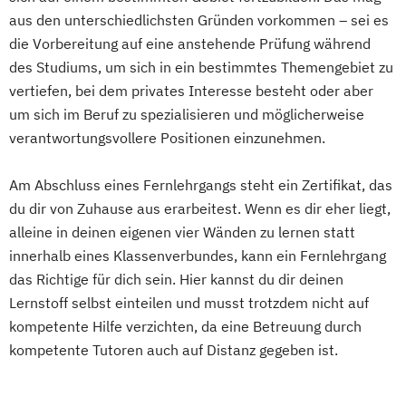
Nahrungsergänzungsmittel
Shiatsu-Praktiker/in
Oberhausen
Erfurt
Mainz
Rostock
Logistik: Grundlagen
aus den unterschiedlichsten Gründen vorkommen – sei es
Digitale Musikproduktion
Drehbuchautor
Fachberater/in für Sporternährung
Sport- und Fitnesstrainer/in (B-Lizenz)
Kassel
Hagen
Saarbrücken
Systeme Technologien
die Vorbereitung auf eine anstehende Prüfung während
E-Commerce-Manager
Fachkraft für Betriebliches
Systemische/r Berater/in /-Coach
Mülheim an der Ruhr
Potsdam
des Studiums, um sich in ein bestimmtes Themengebiet zu
Logistikmanagement
E-Commerce-Manager (IHK)
Gesundheitsmanagement
Tanz- und Bewegungspädagoge/in
vertiefen, bei dem privates Interesse besteht oder aber
Ludwigshafen
Oldenburg
Leverkusen
Logistische Funktionsbereiche
E-Learning Trainer
Fachtrainer/in für Ausdauersport
Thai-Yoga Masseur/in
um sich im Beruf zu spezialisieren und möglicherweise
Osnabrück
Solingen
Heidelberg
Herne
Managing Diversity
Marketing
Elektrische Steuerungs- und
Fachtrainer/in für Bodybuilding und
Train the Trainer – Trainer/in in der
verantwortungsvollere Positionen einzunehmen.
Neuss
Darmstadt
Paderborn
Marketing & Sales Management
Regelungstechnik
Kraftsport
Erwachsenenbildung
Regensburg
Ingolstadt
Würzburg
Fürth
Markt- und Werbepsychologie
Elektronik für technische Berufe
Fachtrainer/in für Cardiotraining
Am Abschluss eines Fernlehrgangs steht ein Zertifikat, das
Vegane und Vegetarische Ernährung
Wolfsburg
Materialflusssysteme - Technologien
Elektrotechnik
Fachtrainer/in für Rückentraining
du dir von Zuhause aus erarbeitest. Wenn es dir eher liegt,
Waldbaden-Coach & Kursleiter/in:
Planung und Steuerung
Elektrotechnik für Techniker und
alleine in deinen eigenen vier Wänden zu lernen statt
Fachtrainer/in für Seilzug- und
Waldbaden
Mergers & Acquisitions
Ingenieure
innerhalb eines Klassenverbundes, kann ein Fernlehrgang
Freihanteltraining
Wellnessmasseur/in
Nachhaltigkeitsmanagement
Energiemanager
das Richtige für dich sein. Hier kannst du dir deinen
Fachtrainer/in für Senioren
Wirbelsäulentherapie nach Dorn / Breuß
Personal & Organisation
Lernstoff selbst einteilen und musst trotzdem nicht auf
Englisch - Gesamtlehrgang
Fachtrainer/in für Sportrehabilitation
Yoga Trainer/in
Personalmanagement & Corporate
kompetente Hilfe verzichten, da eine Betreuung durch
Englisch - Grundkurs
Fachtrainer/in für funktionelles Training
Learning
kompetente Tutoren auch auf Distanz gegeben ist.
Englisch für den Beruf
Fachwirt im Gesundheits- und Sozialwesen
Pflege
Pflegemanagement
Englisch für den Beruf B1/B2
(IHK)
Planung logistischer Netzwerke
Englische Handels- und