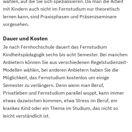
wählen, auf die Sie sich spezialisieren. Da man die Arbeit
Kindersport Trainer
Psychologische/r Berater/in / Personal
Kindern und Jugendlichen
mit Kindern auch nicht im Fernstudium nur theoretisch
Kommunikationstrainer/in
Coach/in
Fachinformatiker Digitalisierung
lernen kann, sind Praxisphasen und Präsenzseminare
Krankheitsbilder im Gesundheitssport
Rechnungswesen für das Management
vorgesehen.
Fachinformatiker/in
Lauftrainer
Life Coach
Sales & Management
Anwendungsentwicklung
Marketing für Fitnessstudios
Dauer und Kosten
Sanierungs und & Insolvenzmanagement
Fachinformatiker/in Systemintegration
Marketingmanagement für Fitnessstudios
Je nach Fernhochschule dauert das Fernstudium
Service Leadership Certificate - Lufthansa
Fachkraft erneuerbare Energien
Mentaltrainer
Kindheitspädagogik sechs bis acht Semester. Bei manchen
Social-Media- und E-Marketing-Manager/in
Fachkraft für (früh-)kindliche
Personal Trainer/in A-Lizenz
Anbietern können Sie aus verschiedenen Regelstudienzeit-
Sprachentwicklung und Sprachförderung
Personal Trainer/in B-Lizenz
Modellen wählen, bei anderen Anbietern haben Sie die
Soziale Arbeit
Sozialmanagement
Fachkraft für Gesundheits- und
Qualitätsmanagement für Fitnessstudios
Möglichkeit, das Fernstudium kostenlos um einige
Spanisch - Diploma de Español (Nivel
Sozialdienstleistungen (IHK)
Regenerations- und Sportmasseur
Semester zu verlängern. Denn wenn man Beruf,
Intermedio)
Fachkraft für Industrieroboter
Richtige Kommunikation für Trainer
Privatleben und Fernstudium parallel wuppt, kann immer
Strategische Unternehmensplanung &
Fachkraft für Inklusions- und
Berater und Coaches
etwas dazwischen kommen, etwa Stress im Beruf, ein
Financial Modeling
Integrationspädagogik
krankes Kind oder ein Thema im Studium, das nicht so
Sales Manager für Fitnessstudios
Strategisches
Fachkraft für Medienpädagogik
leicht verständlich ist.
Schlingentraining
Geschäftsprozessmanagement
Fachkraft in der häuslichen Pflege
Selbstständig machen als Trainer
Strategy & Leadership
Fachmann für kaufmännische