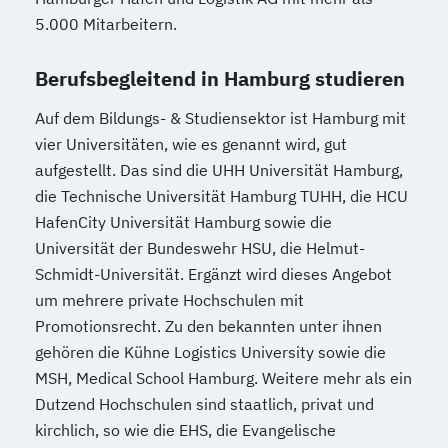
5.000 Mitarbeitern.
4.0
Geprüfte/r Web-Designer/in (ILS)
Berufsbegleitend in Hamburg studieren
Geprüfter IT-Manager
Geprüfter Wirtschaftsinformatiker
Auf dem Bildungs- & Studiensektor ist Hamburg mit
Geschichte/Politik: Deutschland damals
vier Universitäten, wie es genannt wird, gut
und heute
aufgestellt. Das sind die UHH Universität Hamburg,
Geschäftsführung in Kleinbetrieben
die Technische Universität Hamburg TUHH, die HCU
HafenCity Universität Hamburg sowie die
Geschäftsführung in Mittelbetrieben
Universität der Bundeswehr HSU, die Helmut-
Grafik-Design
Gutes Deutsch
Schmidt-Universität. Ergänzt wird dieses Angebot
Handelsenglisch (LCCI)
um mehrere private Hochschulen mit
Handelsfachwirt (IHK)
Promotionsrecht. Zu den bekannten unter ihnen
Hauptschulabschluss (Erster
gehören die Kühne Logistics University sowie die
allgemeinbildender Schulabschluss)
MSH, Medical School Hamburg. Weitere mehr als ein
Haus- und Grundstücksverwalter
Dutzend Hochschulen sind staatlich, privat und
Haustechnik
Hauswirtschafter
kirchlich, so wie die EHS, die Evangelische
Heilpraktiker/in - Vorbereitung auf die