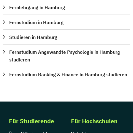
Fernlehrgang in Hamburg
Netzwerkadministrator für MS Windows
Server
Fernstudium in Hamburg
Netzwerkmanager
Netzwerktechniker LAN
Office-Manager
Studieren in Hamburg
Online-Marketing-Manager
Online-Redakteur - Online-Texter
Fernstudium Angewandte Psychologie in Hamburg
PHP-Datenbankentwickler
studieren
Paar- und Familiencoach
Fernstudium Banking & Finance in Hamburg studieren
Palliativbegleiter
Personalentwicklung
Personalfachkaufmann
Personalreferent (bSb)
Personalsachbearbeiter
Personalwirtschaft
Praxiswissen
Persönlichkeitstraining
Für Studierende
Für Hochschulen
Pflegeberater nach § 7a SGB XI
Phytotherapie
Praxismanagement