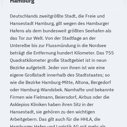
Hamburg
Fotografie - professionell gemacht
Französisch Gesamtlehrgang
Deutschlands zweitgrößte Stadt, die Freie und
Hansestadt Hamburg, gilt wegen des Hamburger
Französisch Grundkurs
Hafens als dem bundesweit größten Seehafen als
Fremdsprachenkorrespondent - Englisch
das Tor zur Welt. Von der Stadtlage an der
Gartengestaltung
Unterelbe bis zur Flussmündung in die Nordsee
Gastronomiemanagement
beträgt die Entfernung hundert Kilometer. Das 755
Gebäudeenergieberater (HWK)
Quadratkilometer große Stadtgebiet ist in neun
Geomantie
Geprüfte/r 3D-Designer/in
Bezirke aufgeteilt. Jeder von ihnen ist wie eine
Geprüfte/r Bilanzbuchhalter/in (IHK)
eigene Großstadt innerhalb des Stadtstaates; so
Geprüfte/r
wie die Bezirke Hamburg-Mitte, Altona, Bergedorf
Fremdsprachenkorrespondent/in (IHK) -
oder Hamburg-Wandsbek. Namhafte und bekannte
Englisch
Firmen wie Fielmann, Beiersdorf, Airbus oder die
Geprüfte/r Grafik-Designer/in - Mac
Asklepios Kliniken haben ihren Sitz in der
Geprüfte/r Grafik-Designer/in - PC
Hansestadt, sie gehören zu den wichtigen
Geprüfte/r Mechatroniktechniker/in (ILS)
Arbeitgebern. Das gilt auch für die HHLA, die
Hamburger Hafen und Logistik AG mit mehr als
Geprüfte/r Prozessmanager/in Industrie