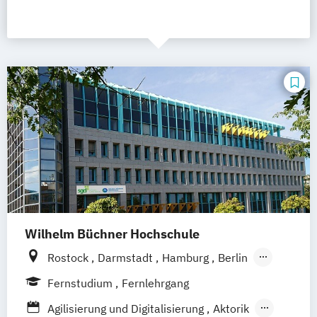
Wilhelm Büchner Hochschule
Rostock
Darmstadt
Hamburg
Berlin
Hannover
Bonn
Nürnberg
München
Fernstudium
Fernlehrgang
Stuttgart
Göttingen
Leipzig
Freiburg
Agilisierung und Digitalisierung
Aktorik