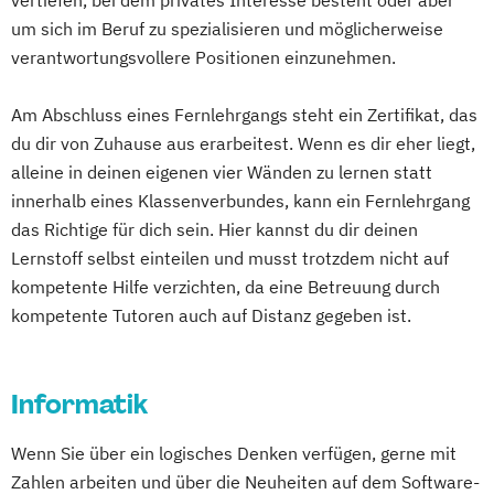
vertiefen, bei dem privates Interesse besteht oder aber
Digitalisierung und Transformation
um sich im Beruf zu spezialisieren und möglicherweise
Einführung in die Elektrotechnik
verantwortungsvollere Positionen einzunehmen.
Einführung in die IT-Sicherheit
Elektrische und hybride Antriebe
Am Abschluss eines Fernlehrgangs steht ein Zertifikat, das
Elektro- und Informationstechnik
du dir von Zuhause aus erarbeitest. Wenn es dir eher liegt,
alleine in deinen eigenen vier Wänden zu lernen statt
Elektrotechnik
innerhalb eines Klassenverbundes, kann ein Fernlehrgang
Energieerzeugung aus Biomasse
das Richtige für dich sein. Hier kannst du dir deinen
Energieingenieurwesen
Lernstoff selbst einteilen und musst trotzdem nicht auf
Energiespeichertechnik
kompetente Hilfe verzichten, da eine Betreuung durch
Energieverfahrenstechnik
kompetente Tutoren auch auf Distanz gegeben ist.
Energiewirtschaft und -management
Engineering Management
Fahrzeugtechnik
Game Design
Informatik
Game Development
Gestaltung interaktiver Systeme
Wenn Sie über ein logisches Denken verfügen, gerne mit
Grundlagen des Software Engineering
Zahlen arbeiten und über die Neuheiten auf dem Software-