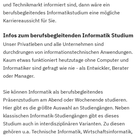
und Technikmarkt informiert sind, dann wäre ein
IT-Sicherheit
Industriedesign
berufsbegleitendes Informatikstudium eine mögliche
Informatik
Ingenieurpsychologie
Karriereaussicht für Sie.
Innovations- und Technologiemanagement
Infos zum berufsbegleitenden Informatik Studium
KI und maschinelles Lernen
Unser Privatleben und alle Unternehmen sind
Kommunikationsdesign
durchdrungen von informationstechnischen Anwendungen.
Kunststofftechnik
Kaum etwas funktioniert heutzutage ohne Computer und
Lebensmittelverfahrenstechnik
Informatiker sind gefragt wie nie - als Entwickler, Berater
Leit- und Sicherungstechnik
oder Manager.
Maschinenbau
Materials Science
Mathematik für Studierende
Sie können Informatik als berufsbegleitendes
ingenieurwissenschaftlicher Fächer
Präsenzstudium am Abend oder Wochenende studieren.
Hier gibt es die größte Auswahl an Studiengängen. Neben
Mathematik für Studierende
klassischen Informatik-Studiengängen gibt es dieses
wirtschaftswissenschaftlicher Fächer
Studium auch in interdisziplinären Varianten. Zu diesen
Mechatronik
Mediengestaltung
gehören u.a. Technische Informatik, Wirtschaftsinformatik,
Medizinische Informatik
Medizintechnik