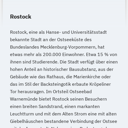
Produktion
Wirtschafts­ingenieur­wesen
Rostock
Fahrzeugtechnik
Wirtschafts­ingenieur­wesen Informatik
Rostock, eine als Hanse- und Universitätsstadt
Wirtschafts­ingenieur­wesen
bekannte Stadt an der Ostseeküste des
Kunststofftechnik
Bundeslandes Mecklenburg-Vorpommern, hat
Wirtschafts­ingenieur­wesen Künstliche
etwas mehr als 200.000 Einwohner. Etwa 15 % von
Intelligenz
ihnen sind Studierende. Die Stadt verfügt über einen
Wirtschafts­ingenieur­wesen Lebensmittel
hohen Anteil an historischer Bausubstanz, aus der
Gebäude wie das Rathaus, die Marienkirche oder
Wirtschafts­ingenieur­wesen Logistik
das im Stil der Backsteingotik erbaute Kröpeliner
Wirtschafts­ingenieur­wesen Mechatronik
Tor herausragen. Im Ortsteil Ostseebad
Wirtschafts­ingenieur­wesen Medizintechnik
Warnemünde bietet Rostock seinen Besuchern
einen breiten Sandstrand, einen markanten
Wirtschafts­ingenieur­wesen
Leuchtturm und mit dem Alten Strom eine mit alten
Verfahrenstechnik
Giebelhäuschen bestandene Verbindung der Ostsee
Zukunftsmanagement