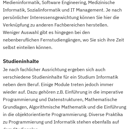
Medieninformatik, Software Engineering, Medizinische
Mensch-Computer-Interaktion
Informatik, Sozialinformatik und IT Management. Je nach
Nachhaltiges Design
persönlicher Interessensgewichtung können Sie hier die
Nachhaltigkeitsmanagement
Verknüpfung zu anderen Fachbereichen herstellen.
Nachhaltigkeitstechnologien und -
Weniger Auswahl gibt es hingegen bei den
management
nebenberuflichen Fernstudiengängen, wo Sie sich ihre Zeit
Nationale und internationale Zertifizierung
selbst einteilen können.
und Produktkennzeichnung
Studieninhalte
New Venture Management
Patentmanagement
Je nach fachlicher Ausrichtung ergeben sich auch
verschiedene Studieninhalte für ein Studium Informatik
Professional Software Engineering
neben dem Beruf. Einige Module treten jedoch immer
Prozesssimulation in der
wieder auf. Dazu gehören z.B. Einführung in die imperative
Verfahrenstechnik
Programmierung und Datenstrukturen, Mathematische
Qualitätsmanagement
Grundlagen, Algorithmische Mathematik und die Einführung
Regenerative Energietechnik
in die objektorientierte Programmierung. Diverse Praktika
Technikfolgen­abschätzung
zu Programmierung und Informatik stehen ebenfalls auf
Technische Betriebswirtschaft