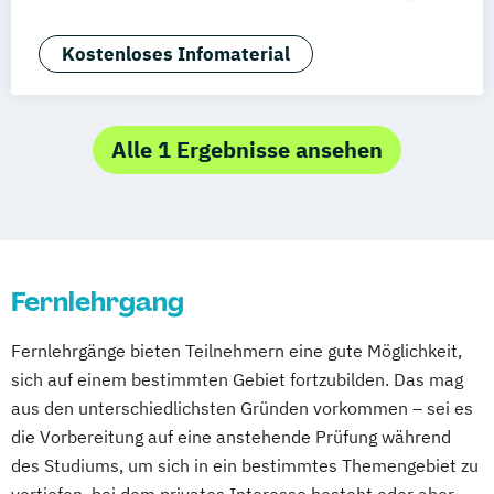
Wien
Zürich
Dortmund
Angewandte Informatik
Angewandte Mathematik
Kostenloses Infomaterial
Animation Design
App-Entwicklung
Bauingenieurwesen
Betriebswirtschaftslehre
Alle 1 Ergebnisse ansehen
Betriebswirtschaftslehre und
Wirtschaftspsychologie
Big Data and Data Science
Chemische Verfahrenstechnik
Fernlehrgang
Computational Chemistry
Digital Transformation and Organizational
Fernlehrgänge bieten Teilnehmern eine gute Möglichkeit,
Development
sich auf einem bestimmten Gebiet fortzubilden. Das mag
Digitale Medien
aus den unterschiedlichsten Gründen vorkommen – sei es
Digitale Transformation kompakt
die Vorbereitung auf eine anstehende Prüfung während
Digitales Energiemanagement und
des Studiums, um sich in ein bestimmtes Themengebiet zu
Energiesysteme