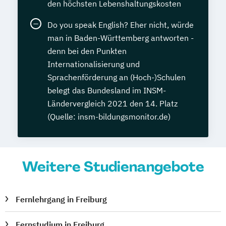
den höchsten Lebenshaltungskosten
Do you speak English? Eher nicht, würde
man in Baden-Württemberg antworten -
denn bei den Punkten
Internationalisierung und
Sprachenförderung an (Hoch-)Schulen
belegt das Bundesland im INSM-
Ländervergleich 2021 den 14. Platz
(Quelle: insm-bildungsmonitor.de)
Weitere Studienangebote
Fernlehrgang in Freiburg
Fernstudium in Freiburg