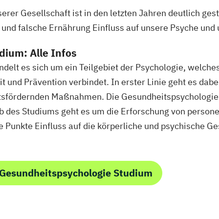
rnberatung
rer Gesellschaft ist in den letzten Jahren deutlich g
temische
 und falsche Ernährung Einfluss auf unsere Psyche und
ium: Alle Infos
delt es sich um ein Teilgebiet der Psychologie, welche
und Prävention verbindet. In erster Linie geht es dabe
itsfördernden Maßnahmen. Die Gesundheitspsychologie
richtung
lb des Studiums geht es um die Erforschung von person
se Punkte Einfluss auf die körperliche und psychische 
richtung
 Gesundheitspsychologie Studium
sberater/-in
sberater/-in
sberater/-in