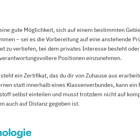
 Fachrichtung
ine gute Möglichkeit, sich auf einem bestimmten Gebie
mmen – sei es die Vorbereitung auf eine anstehende P
t zu vertiefen, bei dem privates Interesse besteht oder
allergien"
nährung in
 verantwortungsvollere Positionen einzunehmen.
en
eht ein Zertifikat, das du dir von Zuhause aus erarbeites
tung
rnen statt innerhalb eines Klassenverbundes, kann ein 
nstoff selbst einteilen und musst trotzdem nicht auf komp
n auch auf Distanz gegeben ist.
ologie