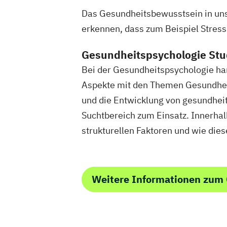
Erziehungsberater/in Fachrichtung Le
Das Gesundheitsbewusstsein in unse
Erziehungsberater/in Fachrichtung sys
erkennen, dass zum Beispiel Stress
Beratung
Fachkraft für Osteoporose-Prophylaxe
Gesundheitspsychologie Stud
Fitness 65+ (Seniorentrainer/in)
Bei der Gesundheitspsychologie han
Fitnesstrainer/-in A-Lizenz
Aspekte mit den Themen Gesundheit 
Fitnesstrainer/-in B- und A-Lizenz
und die Entwicklung von gesundhe
Fitnesstrainer/-in B- und A-Lizenz Fach
Suchtbereich zum Einsatz. Innerha
"Ernährungsberatung"
strukturellen Faktoren und wie die
Fitnesstrainer/-in B- und A-Lizenz Fach
"Seniorentraining"
Fitnesstrainer/-in B-Lizenz
Weitere Informationen zum
Gesundheitspädagoge/-in - Gesundheit
Gesundheitspädagoge/-in - Gesundheit
Fachrichtung "Burnout-Prävention"
Gesundheitspädagoge/-in - Gesundheit