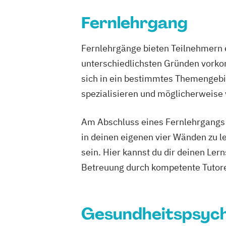
"Entspannungspädagogik"
Fernlehrgang
Ernährungsberater/-in
Ernährungsberater/-in mit zusätzlicher
Fernlehrgänge bieten Teilnehmern e
"Sporternährung"
unterschiedlichsten Gründen vorko
Ernährungsberater/in Fachrichtung
sich in ein bestimmtes Themengebie
"Lebensmittelunverträglichkeiten und -
Ernährungsberater/in Fachrichtung „Er
spezialisieren und möglicherweise
besonderen Lebensphasen“
Ernährungsberater/in für Sportler/inn
Am Abschluss eines Fernlehrgangs st
Ernährungsberater/in mit der Fachrich
in deinen eigenen vier Wänden zu le
Pflanzenkunde in der Ernährung
sein. Hier kannst du dir deinen Ler
Erziehungsberater/in
Betreuung durch kompetente Tutore
Erziehungsberater/in Fachrichtung
Entspannungspädagogik
Erziehungsberater/in Fachrichtung
Gesundheitspsych
Entwicklungsberatung