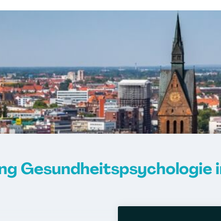
n Lebensphasen"
sberater/-in
berater/-in mit
chkeiten"
ien
ng
erfahren
ng Gesundheitspsychologie 
ktur"
ungsberatung/-