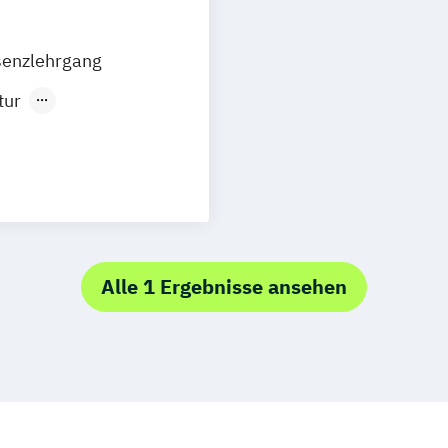
nd
Heidelberg
senzlehrgang
Main
Augsburg
tur
e
Pirmasens
g
n
Bingen
uslichen
 XI
r-Salze
Alle 1 Ergebnisse ansehen
ter/-in
skelrelaxation
g