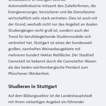
Spezialist*in Wirtschaftsinformatik
Automobilindustrie mitsamt den Zulieferfirmen, die
Spezialist*in für digitale Geschäftsmodelle
Energieversorger, Versicherer und die Dienstleister
Spezialist*in für systemisches
wirtschaftlich sehr stark vertreten. Dies ist auch mit
Management und Coaching
der Grund, weshalb nicht nur das Angebot an dualen
Spezialist*in internationales Recht
Studiengängen recht groß ist, sondern auch der
Sprachdiplom "Cambridge English:
Trend für berufsbegleitende Studienmodelle sich
Advanced (CAE)" – C1
verbreitet hat. Stuttgart ist eines der bundesweit
Sprachdiplom "Cambridge English: First
großen, namhaften Weinanbaugebiete mit
(FCE)" – B2
mehreren hundert Hektar Rebfläche. Der Stadtteil
Sprachdiplom "Cambridge English:
Cannstatt ist bekannt durch die Cannstatter Wasen
als das baden-württembergische Pendant zum
Proficiency (CPE)" – C2
Münchener Oktoberfest.
Staatlich geprüfte*r Übersetzer*in Englisch
Studieren in Stuttgart
Staatlich geprüfte*r Übersetzer*in
Französisch
Auf dem Bildungssektor ist die Landeshauptstadt
Staatlich geprüfte*r Übersetzer*in
mit ihrem vielseitigen Angebot ein führender