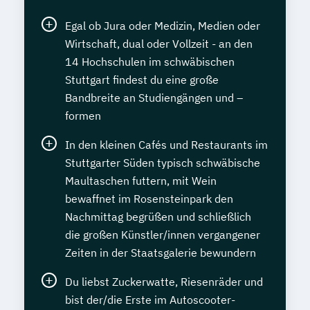
Weiterbildung Digital Transformation
Werkstoffkunde Grundlagen
Egal ob Jura oder Medizin, Medien oder
Wirtschaftsinformatik kompakt
Wirtschaft, dual oder Vollzeit - an den
14 Hochschulen im schwäbischen
Wirtschaftsingenieurwesen
Stuttgart findest du eine große
Wirtschaftsmathematik kompakt
Bandbreite an Studiengängen und –
Wirtschaftspsycholog*in
Ökonom*in
formen
Übersetzen von allgemeinsprachlichen
Texten Englisch-Deutsch
In den kleinen Cafés und Restaurants im
Übersetzungskompetenz
Stuttgarter Süden typisch schwäbische
Maultaschen futtern, mit Wein
bewaffnet im Rosensteinpark den
Nachmittag begrüßen und schließlich
die großen Künstler/innen vergangener
Zeiten in der Staatsgalerie bewundern
Du liebst Zuckerwatte, Riesenräder und
bist der/die Erste im Autoscooter-