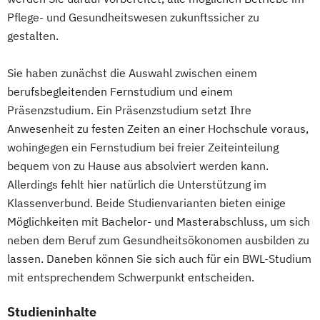
Konfliktmanagement und Mediation
Pflege- und Gesundheitswesen zukunftssicher zu
Gesundheitscoach
Lerncoach*in
gestalten.
Homöopathie im Sport
Logistik- und Supply-Chain-Manager*in
Kindersport Trainer
Manager*in für IT-Projekte
Sie haben zunächst die Auswahl zwischen einem
Kommunikationstrainer/in
Marketing- und Vertriebsmanager*in
berufsbegleitenden Fernstudium und einem
Krankheitsbilder im Gesundheitssport
Mathematik kompakt
Medienpädagog*in
Präsenzstudium. Ein Präsenzstudium setzt Ihre
Lauftrainer
Life Coach
Messtechnik für Automatisierungsaufgaben
Anwesenheit zu festen Zeiten an einer Hochschule voraus,
Marketing für Fitnessstudios
wohingegen ein Fernstudium bei freier Zeiteinteilung
Marketingmanagement für Fitnessstudios
Nachhaltiges Management
bequem von zu Hause aus absolviert werden kann.
Mentaltrainer
Operatives Controlling kompakt
Allerdings fehlt hier natürlich die Unterstützung im
Personal Trainer/in A-Lizenz
Klassenverbund. Beide Studienvarianten bieten einige
Organisationsentwickler*in
Personal Trainer/in B-Lizenz
Möglichkeiten mit Bachelor- und Masterabschluss, um sich
Personalentwickler*in
Qualitätsmanagement für Fitnessstudios
neben dem Beruf zum Gesundheitsökonomen ausbilden zu
Personalführung und -entwicklung kompakt
lassen. Daneben können Sie sich auch für ein BWL-Studium
Regenerations- und Sportmasseur
mit entsprechendem Schwerpunkt entscheiden.
Richtige Kommunikation für Trainer
Personalmanagement kompakt
Berater und Coaches
Programmieren in C/C++ kompakt
Studieninhalte
Sales Manager für Fitnessstudios