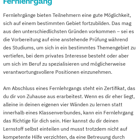
Fernlehrgang
Mediendesign
English for Professional Purposes A2
Wuppertal
Gelsenkirchen
Braunschweig
Psychologische Methodenlehre
Ernährungsfachwirt/in
Nachhaltigkeitsmanagement
English for Professional Purposes B1
Chemnitz
Kiel
Magdeburg
Public Health
Risikomanagement
Fernlehrgänge bieten Teilnehmern eine gute Möglichkeit,
Fachberater/in für
Online Marketing
English for Professional Purposes B2
Freiburg im Breisgau
Krefeld
Lübeck
Soziale Arbeit
Sozialmanagement
sich auf einem bestimmten Gebiet fortzubilden. Das mag
Nahrungsergänzungsmittel
Personalpsychologie und Human Resource
English for Professional Purposes C1
Oberhausen
Erfurt
Mainz
Rostock
Sozialpsychologie
Sportpsychologie
aus den unterschiedlichsten Gründen vorkommen – sei es
Fachberater/in für Sporternährung
Management
English for Professional Purposes C2
Kassel
Hagen
Saarbrücken
Theoriegeleitete Pflege
Visualisieren
die Vorbereitung auf eine anstehende Prüfung während
Fachkraft für Betriebliches
Pflege
Expert*in Big Data Management
Mülheim an der Ruhr
Potsdam
des Studiums, um sich in ein bestimmtes Themengebiet zu
Präsentieren und Moderieren
Gesundheitsmanagement
Pharmamanagement und -technologie
Expert*in Business Intelligence
vertiefen, bei dem privates Interesse besteht oder aber
Ludwigshafen
Oldenburg
Leverkusen
Wirtschaftsmathematik
Fachtrainer/in für Ausdauersport
Praxis- und Versorgungsmanagement
Expert*in Digital Leadership
um sich im Beruf zu spezialisieren und möglicherweise
Osnabrück
Solingen
Heidelberg
Herne
Fachtrainer/in für Bodybuilding und
Prozess- und Projektmanagement
Expert*in für Digitalisierung in der
verantwortungsvollere Positionen einzunehmen.
Neuss
Darmstadt
Paderborn
Kraftsport
Psychologie
Pädagogik
Dienstleistungsbranche
Regensburg
Ingolstadt
Würzburg
Fürth
Fachtrainer/in für Cardiotraining
Sales Management & Strategy
Am Abschluss eines Fernlehrgangs steht ein Zertifikat, das
Expert*in für Nachhaltigkeit und
Wolfsburg
Fachtrainer/in für Rückentraining
du dir von Zuhause aus erarbeitest. Wenn es dir eher liegt,
Soziale Arbeit
Veränderungsprozesse
alleine in deinen eigenen vier Wänden zu lernen statt
Fachtrainer/in für Seilzug- und
Soziale Arbeit im Online-Abendstudium
Finance and Accounting Manager*in
innerhalb eines Klassenverbundes, kann ein Fernlehrgang
Freihanteltraining
Sozialmanagement
Sozialwissenschaften
Französisch Sprachkurs A1
das Richtige für dich sein. Hier kannst du dir deinen
Fachtrainer/in für Senioren
Sustainability Management
Französisch Sprachkurs A2
Lernstoff selbst einteilen und musst trotzdem nicht auf
Fachtrainer/in für Sportrehabilitation
Therapiewissenschaften - Ergotherapie
Französisch Sprachkurs B1
kompetente Hilfe verzichten, da eine Betreuung durch
Fachtrainer/in für funktionelles Training