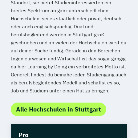
Spanisch
Standort, sie bietet Studieninteressierten ein
Statistik kompakt
breites Spektrum an ganz unterschiedlichen
Hochschulen, sei es staatlich oder privat, deutsch
Strategische*r Manager*in
oder auch englischsprachig. Dual und
Strategische*r Manager*in International
berufsbegleitend werden in Stuttgart groß
Systems Engineering Manager*in
geschrieben und an vielen der Hochschulen wirst du
Talent Manager*in
Technical Manager*in
auf deiner Suche fündig. Gerade in den Bereichen
Techniker*in Concept Engineering
Ingenieurwesen und Wirtschaft ist das sogar gängig,
Techniker*in Elektrotechnik
da hier Learning by Doing ein verbreitetes Motto ist.
Techniker*in Maschinenbau
Generell findest du beinahe jeden Studiengang auch
Techniker*in Mechatronik
als berufsbegleitendes Modell und schaffst es so,
Technische*r Einkäufer*in
Job und Studium unter einen Hut zu bringen.
Tourismusmanager*in
Unternehmenskommunikation
Alle Hochschulen in Stuttgart
Usability und UX Expert*in
Volkwirtschaftslehre kompakt
Wechseljahremanager*in
Pro