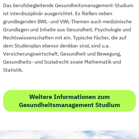
Projektmanagement kompakt
Das berufsbegleitende Gesundheitsmanagement-Studium
Schlingentraining
Prozessmanager*in digitale Methoden
ist interdisziplinär ausgerichtet. Es fließen neben
Selbstständig machen als Trainer
Psycholgische*r Ersthelfer*in
grundlegenden BWL- und VWL-Themen auch medizinische
Berater und Coach
Recruiter*in
Grundlagen und Inhalte aus Gesundheit, Psychologie und
Servicemanagement im Fitnessstudio
Referent*in Interkulturelle
Rechtswissenschaften mit ein. Typische Fächer, die auf
Sportmentaltrainer
Sporttherapeut/in
Wirtschaftskommunikation
dem Studienplan ebenso denkbar sind, sind u.a.
Stress- und Burnout-Coach
Versicherungswirtschaft, Gesundheit und Bewegung,
Referent*in International Business
Studioleitung Fitness & Sport
Gesundheits- und Sozialrecht sowie Mathematik und
Communication English
Triathlon Trainer/in
Statistik.
Referent*in International Business
Vertriebs- und Servicemanagement für
Communication English/French
Fitnessstudios
Referent*in Wirtschaftsrecht
Wellness und Spa Management
Weitere Informationen zum
Regelungstechnik
Salesmanager*in
Gesundheitsmanagement Studium
Wirtschaftsbezogene Qualifikationen (IHK)
Schulbegleiter*in
Senior Manager*in
Social Media Marketing Manager*in
Spanisch Sprachkurs A1
Spanisch Sprachkurs A2