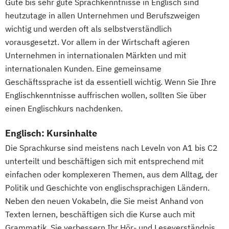
Cambridge First Certificate in English
Gute bis sehr gute Sprachkenntnisse in Englisch sind
Systeme Technologien
E-Commerce-Manager
Deutsch Oberstufe
Deutsch im Beruf
heutzutage in allen Unternehmen und Berufszweigen
Logistikmanagement
E-Commerce-Manager (IHK)
wichtig und werden oft als selbstverständlich
Digitale Fotografie
Logistische Funktionsbereiche
E-Learning Trainer
vorausgesetzt. Vor allem in der Wirtschaft agieren
Digitale Musikproduktion
Managing Diversity
Marketing
Elektrische Steuerungs- und
Unternehmen in internationalen Märkten und mit
Drehbuchautor/in
Marketing & Sales Management
Regelungstechnik
internationalen Kunden. Eine gemeinsame
Englisch Gesamtlehrgang
Markt- und Werbepsychologie
Elektronik für technische Berufe
Geschäftssprache ist da essentiell wichtig. Wenn Sie Ihre
Englisch Grundkurs
Materialflusssysteme - Technologien
Elektrotechnik
Englischkenntnisse auffrischen wollen, sollten Sie über
Englisch für den Beruf B1/B2
Planung und Steuerung
einen Englischkurs nachdenken.
Elektrotechnik für Techniker und
Englische Handels- und
Mergers & Acquisitions
Ingenieure
Betriebswirtschaftslehre
Englisch: Kursinhalte
Nachhaltigkeitsmanagement
Energiemanager
English for International Tourism
Personal & Organisation
Die Sprachkurse sind meistens nach Leveln von A1 bis C2
Englisch - Gesamtlehrgang
Ernährungsberater/in
Fotodesign
unterteilt und beschäftigen sich mit entsprechend mit
Personalmanagement & Corporate
Englisch - Grundkurs
Fotografie - professionell gemacht
einfachen oder komplexeren Themen, aus dem Alltag, der
Learning
Englisch für den Beruf
Gartengestaltung
Politik und Geschichte von englischsprachigen Ländern.
Pflege
Pflegemanagement
Englisch für den Beruf B1/B2
Neben den neuen Vokabeln, die Sie meist Anhand von
Geprüfte/r 3D-Designer/in
Planung logistischer Netzwerke
Englische Handels- und
Texten lernen, beschäftigen sich die Kurse auch mit
Geprüfte/r Ayurveda-
Politikwissenschaft & Management
Betriebswirtschaftslehre U.K./USA
Grammatik, Sie verbessern Ihr Hör- und Leseverständnis