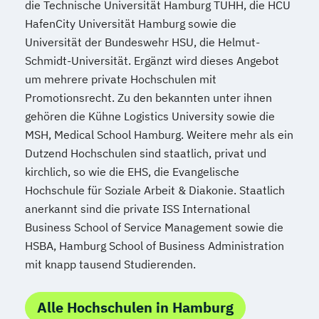
Techniker/in Mechatronik (Fernakademie)
die Technische Universität Hamburg TUHH, die HCU
Französisch Gesamtlehrgang
Technischer Betriebswirt (IHK)
HafenCity Universität Hamburg sowie die
Französisch Grundkurs
Technisches Englisch
Tierheilpraktiker/in
Universität der Bundeswehr HSU, die Helmut-
Fremdsprachenkorrespondent - Englisch
Schmidt-Universität. Ergänzt wird dieses Angebot
Tierpsychologie
Umgangsenglisch
Gartengestaltung
um mehrere private Hochschulen mit
Wirtschaftsenglisch
Gastronomiemanagement
Promotionsrecht. Zu den bekannten unter ihnen
Gebäudeenergieberater (HWK)
gehören die Kühne Logistics University sowie die
Geomantie
Geprüfte/r 3D-Designer/in
MSH, Medical School Hamburg. Weitere mehr als ein
Geprüfte/r Bilanzbuchhalter/in (IHK)
Dutzend Hochschulen sind staatlich, privat und
Geprüfte/r
kirchlich, so wie die EHS, die Evangelische
Hochschule für Soziale Arbeit & Diakonie. Staatlich
Fremdsprachenkorrespondent/in (IHK) -
anerkannt sind die private ISS International
Englisch
Business School of Service Management sowie die
Geprüfte/r Grafik-Designer/in - Mac
HSBA, Hamburg School of Business Administration
Geprüfte/r Grafik-Designer/in - PC
mit knapp tausend Studierenden.
Geprüfte/r Mechatroniktechniker/in (ILS)
Geprüfte/r Prozessmanager/in Industrie
Alle Hochschulen in Hamburg
4.0