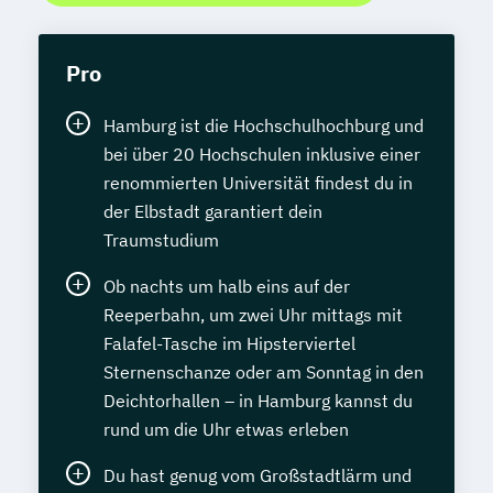
Geprüfte/r Web-Designer/in (ILS)
Geprüfter IT-Manager
Pro
Geprüfter Wirtschaftsinformatiker
Geschichte/Politik: Deutschland damals
Hamburg ist die Hochschulhochburg und
und heute
bei über 20 Hochschulen inklusive einer
Geschäftsführung in Kleinbetrieben
renommierten Universität findest du in
Geschäftsführung in Mittelbetrieben
der Elbstadt garantiert dein
Grafik-Design
Gutes Deutsch
Traumstudium
Handelsenglisch (LCCI)
Ob nachts um halb eins auf der
Handelsfachwirt (IHK)
Reeperbahn, um zwei Uhr mittags mit
Hauptschulabschluss (Erster
Falafel-Tasche im Hipsterviertel
allgemeinbildender Schulabschluss)
Sternenschanze oder am Sonntag in den
Haus- und Grundstücksverwalter
Deichtorhallen – in Hamburg kannst du
Haustechnik
Hauswirtschafter
rund um die Uhr etwas erleben
Heilpraktiker/in - Vorbereitung auf die
Du hast genug vom Großstadtlärm und
amtsärztliche Überprüfung