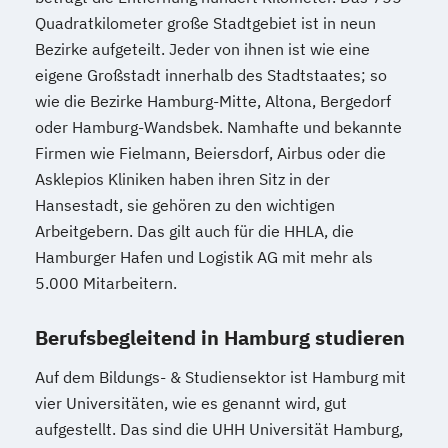
Taxation
Accounting
Finance
Fachpraktiker für Massage
Quadratkilometer große Stadtgebiet ist in neun
Staatlich geprüfte/r Techniker/in der
Transport- und Logistikrecht
Wellness & Prävention
Bezirke aufgeteilt. Jeder von ihnen ist wie eine
Fachrichtung Fahrzeugtechnik
Transportsysteme
Fachtrainer für Seniorensport (ILS)
eigene Großstadt innerhalb des Stadtstaates; so
Staatlich geprüfte/r Techniker/in der
UX Design & Management
Fachwirt für Büro- und Projektorganisation
wie die Bezirke Hamburg-Mitte, Altona, Bergedorf
Fachrichtung Mechatronik
Unternehmensführung
oder Hamburg-Wandsbek. Namhafte und bekannte
(IHK)
Staatlich geprüfter Betriebswirt -
Unternehmensrecht
Firmen wie Fielmann, Beiersdorf, Airbus oder die
Fachwirt für Marketing (IHK)
Schwerpunkt Absatzwirtschaft/Marketing
Verhaltensökonomik - Psychologisches
Asklepios Kliniken haben ihren Sitz in der
Fachwirt im Gastgewerbe (IHK)
Staatlich geprüfter Betriebswirt -
Praxiswissen für den Finanzbereich
Hansestadt, sie gehören zu den wichtigen
Fachwirt im Gesundheits- und Sozialwesen
Schwerpunkt Finanzwirtschaft
Arbeitgebern. Das gilt auch für die HHLA, die
Vertriebs- und Handelsmanagement
Staatlich geprüfter Betriebswirt -
Hamburger Hafen und Logistik AG mit mehr als
Wirtschaftsbeziehungen & internationale
Farb- und Stilberatung
Schwerpunkt Logistik
5.000 Mitarbeitern.
Politik
Filmproduktion - professionell gemacht
Staatlich geprüfter Betriebswirt -
Wirtschaftspsychologie
Wirtschaftsrecht
Finanzbuchhaltung mit SAP® ERP
Berufsbegleitend in Hamburg studieren
Schwerpunkt Personalwirtschaft
Wirtschaftsspanisch
Fitnesscoach
Staatlich geprüfter Betriebswirt -
Auf dem Bildungs- & Studiensektor ist Hamburg mit
Flüchtlings- und Integrationshelfer
Schwerpunkt Wirtschaftsinformatik
vier Universitäten, wie es genannt wird, gut
Fotodesign
Steuerberater/in - Vorbereitungskurs
aufgestellt. Das sind die UHH Universität Hamburg,
Fotografie - professionell gemacht