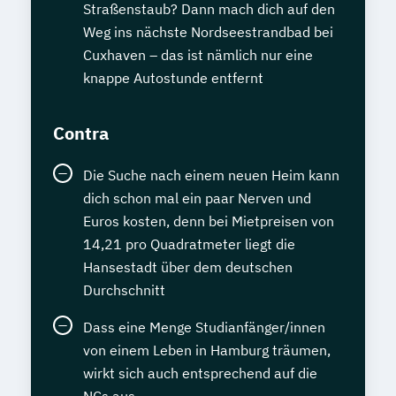
Straßenstaub? Dann mach dich auf den
Homöopathie
Hotelbetriebswirt
Weg ins nächste Nordseestrandbad bei
IT-Betriebswirt
IT-Bürofachkraft
Cuxhaven – das ist nämlich nur eine
IT-Servicetechniker
knappe Autostunde entfernt
IT-Sicherheit I - Einführung
Immobilienfachwirt (IHK)
Contra
Immobilienmakler
Immobilienmanagement
Die Suche nach einem neuen Heim kann
Industriefachwirt (IHK)
dich schon mal ein paar Nerven und
Industriemeister Elektrotechnik (IHK)
Euros kosten, denn bei Mietpreisen von
Industriemeister Luftfahrttechnik (IHK)
14,21 pro Quadratmeter liegt die
Industriemeister Metall (IHK)
Hansestadt über dem deutschen
Informatiker - C++
Informatiker - Java
Durchschnitt
Informationstechnologie - Grundlagen
Dass eine Menge Studianfänger/innen
Innovationsmanager
von einem Leben in Hamburg träumen,
Innovationsmanager (IHK)
wirkt sich auch entsprechend auf die
International Legal English
NCs aus