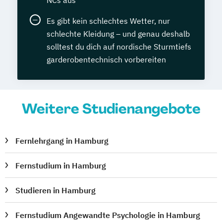
Internationale Rechnungslegung -
Es gibt kein schlechtes Wetter, nur
Kompaktkurs
schlechte Kleidung – und genau deshalb
Italienisch Grundkurs
solltest du dich auf nordische Sturmtiefs
Java-Programmierer
Journalist
garderobentechnisch vorbereiten
Kaufmännisches Praxiswissen
Key-Account-Manager
Kinder- und Jugendbuchautor
Weitere Studienangebote
Kindererziehung
Kraftfahrzeugtechnik
Kreatives Schreiben
Kunst verstehen
Lagerverwalter
Latein (Großes Latinum)
Fernlehrgang in Hamburg
Latein Grundkurs
Lehrerfortbildung - multimediale
Fernstudium in Hamburg
Unterrichtsgestaltung
Lerncoach
Logistikmanagement
Studieren in Hamburg
Logistikmeister
Fernstudium Angewandte Psychologie in Hamburg
Managementassistent (bSb)