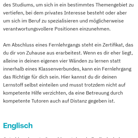
Finanzwirtschaft/Controlling
Gesundheitsmanagement
des Studiums, um sich in ein bestimmtes Themengebiet zu
C# Software-Entwickler
Betriebswirt - Schwerpunkt Logistik
Grundlagenwissen für
vertiefen, bei dem privates Interesse besteht oder aber
C++ Programmierer
CAD-Konstrukteur
Betriebswirt - Schwerpunkt
Personalmanager/innen
um sich im Beruf zu spezialisieren und möglicherweise
CRM-Manager
Personalwirtschaft
Grundlagenwissen für
verantwortungsvollere Positionen einzunehmen.
Cambridge Certificate in Advanced English
Betriebswirt - Schwerpunkt
Projektmanager/innen
Cambridge First Certificate in English
Touristik/Fremdenverkehr
Am Abschluss eines Fernlehrgangs steht ein Zertifikat, das
Human Resource Management
Certified UX Designer
Betriebswirt - Schwerpunkt
du dir von Zuhause aus erarbeitest. Wenn es dir eher liegt,
IT-Management
IT-Projektmanagement
Change Management
alleine in deinen eigenen vier Wänden zu lernen statt
Wirtschaftsinformatik
Informatik
Intercultural Management
Comic- und Karikatur-Zeichnen
innerhalb eines Klassenverbundes, kann ein Fernlehrgang
Betriebswirt Non-Profit-Organisationen
Intercultural Management - in English
Controller
Controlling
das Richtige für dich sein. Hier kannst du dir deinen
Bilanzbuchhaltung International
Interkulturelle Psychologie
Datenbankentwickler für Microsoft SQL
Lernstoff selbst einteilen und musst trotzdem nicht auf
Bilanzmanagement
International Business Administration
Server
kompetente Hilfe verzichten, da eine Betreuung durch
Biografisches Schreiben
Internationales Wirtschaftsrecht
Deutsch B1
Deutsch Oberstufe
kompetente Tutoren auch auf Distanz gegeben ist.
Buchführung und Bilanz
Buchhalter/in
Investition & Finanzierung
Deutsch im Beruf
Buchhaltung
Kindheits- und Jugendpädagogik
Deutsch mit Literaturkunde
Cambridge Certificate in Advanced English
Logistik & Supply Chain Management
Englisch
Digitale Fotografie
(CAE)
Logistik: Grundlagen
Digitale Musikproduktion
Drehbuchautor