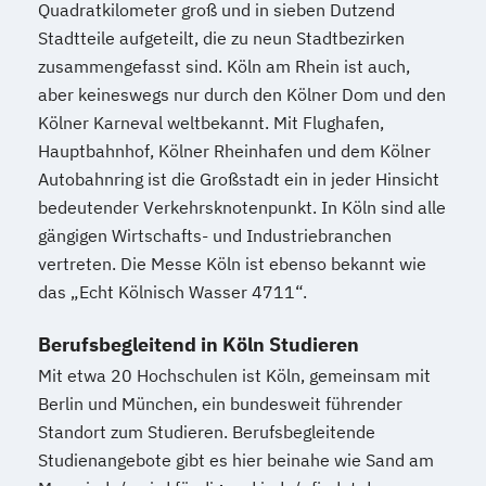
Quadratkilometer groß und in sieben Dutzend
Supply Chain Management (SCM)
Stadtteile aufgeteilt, die zu neun Stadtbezirken
Taxation
Accounting
Finance
zusammengefasst sind. Köln am Rhein ist auch,
Transport- und Logistikrecht
aber keineswegs nur durch den Kölner Dom und den
Transportsysteme
Kölner Karneval weltbekannt. Mit Flughafen,
UX Design & Management
Hauptbahnhof, Kölner Rheinhafen und dem Kölner
Unternehmensführung
Autobahnring ist die Großstadt ein in jeder Hinsicht
Unternehmensrecht
bedeutender Verkehrsknotenpunkt. In Köln sind alle
gängigen Wirtschafts- und Industriebranchen
Verhaltensökonomik - Psychologisches
vertreten. Die Messe Köln ist ebenso bekannt wie
Praxiswissen für den Finanzbereich
das „Echt Kölnisch Wasser 4711“.
Vertriebs- und Handelsmanagement
Wirtschaftsbeziehungen & internationale
Berufsbegleitend in Köln Studieren
Politik
Mit etwa 20 Hochschulen ist Köln, gemeinsam mit
Wirtschaftspsychologie
Wirtschaftsrecht
Berlin und München, ein bundesweit führender
Wirtschaftsspanisch
Standort zum Studieren. Berufsbegleitende
Studienangebote gibt es hier beinahe wie Sand am