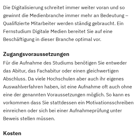
General Management
Die Digitalisierung schreitet immer weiter voran und so
Gesundheitsmanagement
gewinnt die Medienbranche immer mehr an Bedeutung –
Qualifizierte Mitarbeiter werden ständig gebraucht. Ein
Grundlagenwissen für
Fernstudium Digitale Medien bereitet Sie auf eine
Personalmanager/innen
Beschäftigung in dieser Branche optimal vor.
Grundlagenwissen für
Projektmanager/innen
Zugangsvoraussetzungen
Human Resource Management
Für die Aufnahme des Studiums benötigen Sie entweder
IT-Management
IT-Projektmanagement
das Abitur, das Fachabitur oder einen gleichwertigen
Informatik
Intercultural Management
Abschluss. Da viele Hochschulen aber auch ihr eigenes
Intercultural Management - in English
Auswahlverfahren haben, ist eine Aufnahme oft auch ohne
Interkulturelle Psychologie
eine der genannten Voraussetzungen möglich. So kann es
International Business Administration
vorkommen dass Sie stattdessen ein Motivationsschreiben
Internationales Wirtschaftsrecht
einreichen oder sich bei einer Aufnahmeprüfung unter
Investition & Finanzierung
Beweis stellen müssen.
Kindheits- und Jugendpädagogik
Kosten
Logistik & Supply Chain Management