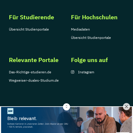
Für Studierende
Für Hochschulen
Übersicht Studienportale
Mediadaten
Übersicht Studienportale
Relevante Portale
Folge uns auf
Das-Richtige-studieren.de
Instagram
Wegweiser-duales-Studium.de
© Copyright 2026, TarGroup Media GmbH
Impressum
Über
Datenschutzerklärung
Nutzungsbedingungen
Barrier