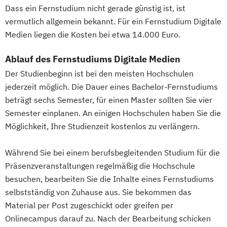
Dass ein Fernstudium nicht gerade günstig ist, ist
Logistik: Grundlagen
vermutlich allgemein bekannt. Für ein Fernstudium Digitale
Systeme Technologien
Medien liegen die Kosten bei etwa 14.000 Euro.
Logistikmanagement
Logistische Funktionsbereiche
Ablauf des Fernstudiums Digitale Medien
Managing Diversity
Marketing
Der Studienbeginn ist bei den meisten Hochschulen
Marketing & Sales Management
jederzeit möglich. Die Dauer eines Bachelor-Fernstudiums
Markt- und Werbepsychologie
beträgt sechs Semester, für einen Master sollten Sie vier
Materialflusssysteme - Technologien
Semester einplanen. An einigen Hochschulen haben Sie die
Planung und Steuerung
Möglichkeit, Ihre Studienzeit kostenlos zu verlängern.
Mergers & Acquisitions
Während Sie bei einem berufsbegleitenden Studium für die
Nachhaltigkeitsmanagement
Präsenzveranstaltungen regelmäßig die Hochschule
Personal & Organisation
besuchen, bearbeiten Sie die Inhalte eines Fernstudiums
Personalmanagement & Corporate
selbstständig von Zuhause aus. Sie bekommen das
Learning
Material per Post zugeschickt oder greifen per
Pflege
Pflegemanagement
Onlinecampus darauf zu. Nach der Bearbeitung schicken
Planung logistischer Netzwerke