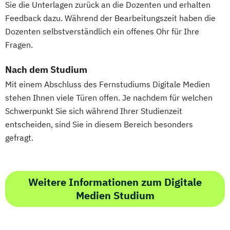
Sie die Unterlagen zurück an die Dozenten und erhalten
Politikwissenschaft & Management
Feedback dazu. Während der Bearbeitungszeit haben die
Process Management Consulting
Dozenten selbstverständlich ein offenes Ohr für Ihre
Professionell verkaufen
Fragen.
Projekte erfolgreich führen
Psychologie
Psychologie für Personalmanager/innen
Nach dem Studium
Psychologie mit Schwerpunkt Arbeits-
Mit einem Abschluss des Fernstudiums Digitale Medien
Organisations- und Wirtschaftspsychologie
stehen Ihnen viele Türen offen. Je nachdem für welchen
Schwerpunkt Sie sich während Ihrer Studienzeit
entscheiden, sind Sie in diesem Bereich besonders
Psychologie mit Schwerpunkt
gefragt.
Gesundheitspsychologie
Psychologie mit Schwerpunkt Klinische
Psychologie & Psychologische Beratung
Weitere Informationen zum Digitale
Psychologie mit Schwerpunkt
Medien Studium
Psychologische Diagnostik und Evaluation
Psychologie mit Schwerpunkt
Pädagogische Psychologie