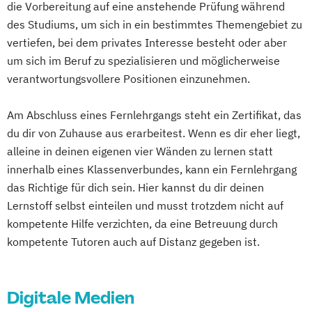
die Vorbereitung auf eine anstehende Prüfung während
Bildungs- und Kulturmanagement
des Studiums, um sich in ein bestimmtes Themengebiet zu
Business Coaching & Change Management
vertiefen, bei dem privates Interesse besteht oder aber
um sich im Beruf zu spezialisieren und möglicherweise
Business Development
verantwortungsvollere Positionen einzunehmen.
Cambridge Advanced
Change Management
Controlling
Am Abschluss eines Fernlehrgangs steht ein Zertifikat, das
Digital Business Management
du dir von Zuhause aus erarbeitest. Wenn es dir eher liegt,
alleine in deinen eigenen vier Wänden zu lernen statt
Digital Business Management (Kurzversion)
innerhalb eines Klassenverbundes, kann ein Fernlehrgang
das Richtige für dich sein. Hier kannst du dir deinen
Digitale Arbeit
Lernstoff selbst einteilen und musst trotzdem nicht auf
Englische Handels- und
kompetente Hilfe verzichten, da eine Betreuung durch
Betriebswirtschaftslehre
kompetente Tutoren auch auf Distanz gegeben ist.
English for Business
Ernährungswissenschaften
Familie im Wandel
Digitale Medien
Finance & Management
Finanzrecht