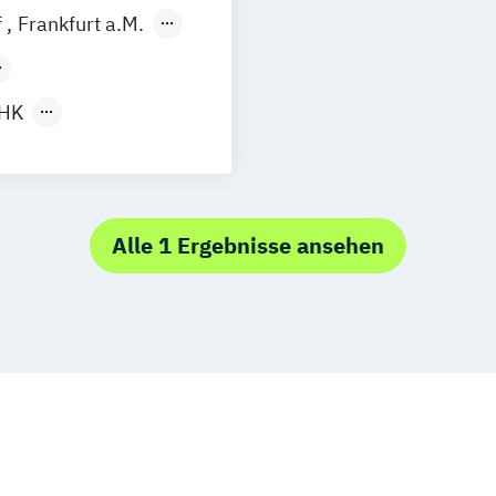
f
Frankfurt a.M.
Fernlehrgang
IHK
tional (IHK)
gang
Alle 1 Ergebnisse ansehen
 (Wiederholer)
urenlehrgang
ündliche Prüfung
– Fernstudium