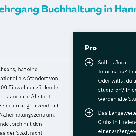
lehrgang Buchhaltung in Han
Pro
Soll es Jura o
hsens, hat eine
Informatik? Int
tional als Standort von
Oder willst du 
.000 Einwohner zählende
studieren? In 
 restaurierte Altstadt
werden alle St
tzentrum angrenzend mit
Das Langeweile-
 Naherholungszentrum.
Clubs in Lind
ndet sich mit den
einer außergew
s der Stadt nicht