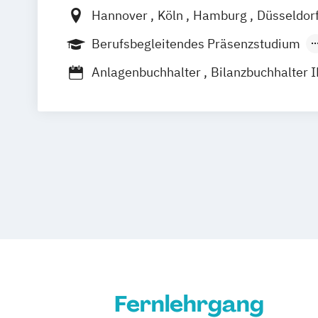
Hannover
Köln
Hamburg
Düsseldor
Stuttgart
Berufsbegleitendes Präsenzstudium
Berufsbegleitender Präsenzlehrgang
Anlagenbuchhalter
Bilanzbuchhalter 
Fernstudium Bilanzbuchhalter - Interna
Lohn- und Gehaltsbuchhalter
Steuerberater – Klausur-Technik-Lehr
Steuerberater – Kombi-Lehrgang
Steuerberater – Kompakt-Repetitorium
Steuerberater – Online-Intensiv-Klaus
Steuerberater – Vorbereitung auf die m
Steuerfachwirt Prüfungsvorbereitung 
Steuerfachwirt Prüfungsvorbereitung –
Samstagslehrgang
Fernlehrgang
Taxation