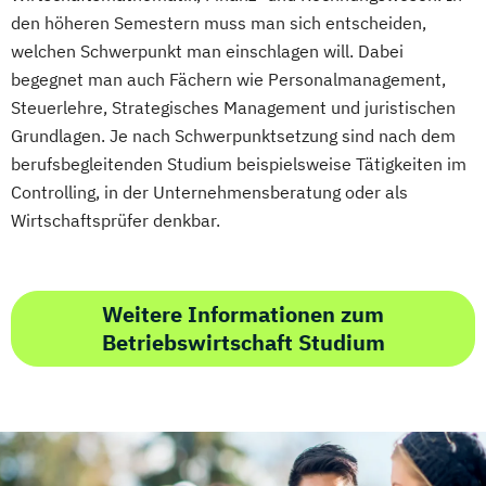
Grundlagen der Phytotherapie
den höheren Semestern muss man sich entscheiden,
Grundlagen der artgerechten Tierhaltung
welchen Schwerpunkt man einschlagen will. Dabei
Grundlagen der klassischen
begegnet man auch Fächern wie Personalmanagement,
Naturheilverfahren
Steuerlehre, Strategisches Management und juristischen
Heilpflanzenkunde
Heilpraktiker/-in
Grundlagen. Je nach Schwerpunktsetzung sind nach dem
berufsbegleitenden Studium beispielsweise Tätigkeiten im
Heilpraktiker/-in Fachrichtung
Controlling, in der Unternehmensberatung oder als
"Akupunktur"
Wirtschaftsprüfer denkbar.
Heilpraktiker/-in Fachrichtung
"Ernährungsberatung/-medizin"
Heilpraktiker/-in Fachrichtung
Weitere Informationen zum
"Heilpflanzenkunde"
Betriebswirtschaft Studium
Heilpraktiker/-in Fachrichtung "Klassische
Homöopathie"
Heilpraktiker/-in Fachrichtung
"Psychotherapie"
Heilpraktiker/-in Fachrichtung