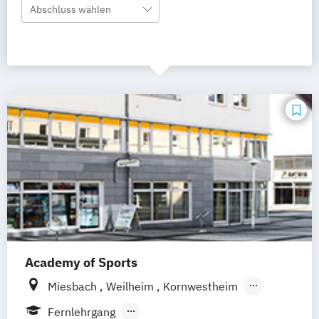
Abschluss wählen
Academy of Sports
Miesbach
Weilheim
Kornwestheim
Griesheim
Stuttgart
Leonberg
Fernlehrgang