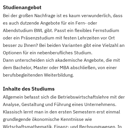
Gesundheitsberater/-in
Studienangebot
Stress- und Burnout-Coach
Gesundheitspädagoge/-in -
Bei der großen Nachfrage ist es kaum verwunderlich, dass
Studioleitung Fitness & Sport
Gesundheitsberater/-in Fachrichtung
es auch dutzende Angebote für ein Fern- oder
Triathlon Trainer/in
"Burnout-Prävention"
Abendstudium BWL gibt. Passt ein flexibles Fernstudium
Vertriebs- und Servicemanagement für
Gesundheitspädagoge/-in -
oder ein Präsenzstudium mit festen Lehrzeiten vor Ort
Fitnessstudios
Gesundheitsberater/-in Fachrichtung
besser zu Ihnen? Bei beiden Varianten gibt eine Vielzahl an
Wellness und Spa Management
"Ernährung in besonderen Lebensphasen"
Optionen für ein nebenberufliches Studium.
Wirtschaftsbezogene Qualifikationen (IHK)
Gesundheitspädagoge/-in -
Dann unterscheiden sich akademische Angebote, die mit
Gesundheitsberater/-in Fachrichtung
dem Bachelor, Master oder MBA abschließen, von einer
berufsbegleitenden Weiterbildung.
"Heilpflanzenkunde"
Gesundheitspädagoge/-in -
Inhalte des Studiums
Gesundheitsberater/-in mit Fachrichtung
Allgemein befasst sich die Betriebswirtschaftslehre mit der
"Lebensmittelunverträglichkeiten"
Analyse, Gestaltung und Führung eines Unternehmens.
Gewichtsmanagement
Klassisch lernt man in den ersten Semestern erst einmal
Grundlagen der Ernährungsmedizin
grundlegende ökonomische Kenntnisse wie
Grundlagen der Physikalischen Therapien
Wirtschaftsmathematik, Finanz- und Rechnungswesen. In