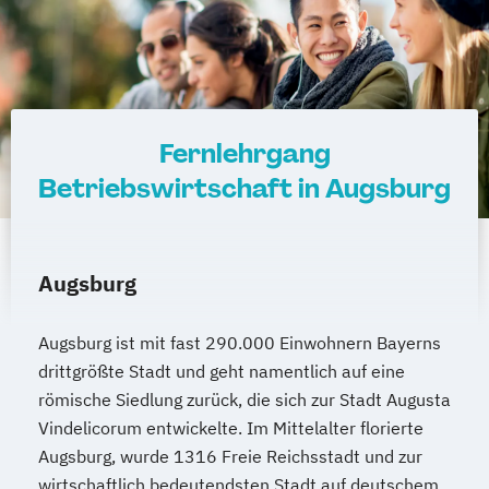
"Sportmedizin"
Heilpraktiker/-in für Psychotherapie
Heilpraktiker/-in für Psychotherapie
Fachrichtung "Burnout-Prävention"
Heilpraktiker/-in für Psychotherapie
Fernlehrgang
Fachrichtung "Entspannungstherapie"
Betriebswirtschaft in Augsburg
Heilpraktiker/-in für Psychotherapie
Fachrichtung "Paarberatung"
Heilpraktiker/-in für Psychotherapie
Augsburg
Fachrichtung "Psychologische/r Berater/-
in"
Augsburg ist mit fast 290.000 Einwohnern Bayerns
Heilpraktiker/-in für Psychotherapie
drittgrößte Stadt und geht namentlich auf eine
Fachrichtung "Systemische Beratung"
römische Siedlung zurück, die sich zur Stadt Augusta
Klassische Homöopathie
Vindelicorum entwickelte. Im Mittelalter florierte
Klassische Veterinärhomöopathie
Augsburg, wurde 1316 Freie Reichsstadt und zur
Konfliktmanager/in
Lernberater/-in
wirtschaftlich bedeutendsten Stadt auf deutschem