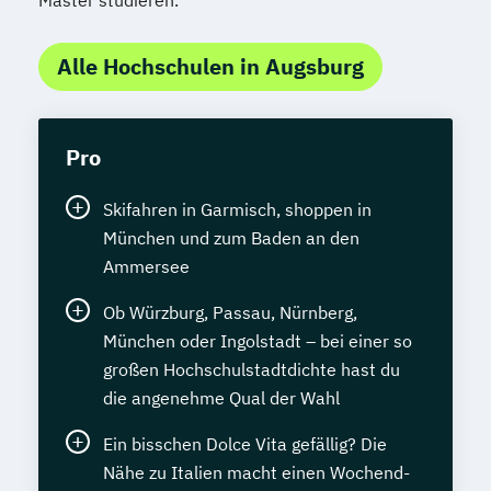
Tierheilpraktiker + Klassische Veterinär-
Homöopathie
Alle Hochschulen in Augsburg
Tierheilpraktiker + Veterinär-Akupunktur
für Kleintiere
Tierheilpraktiker + Veterinär-Akupunktur
Pro
für Pferde
Tierheilpraktiker + Veterinär-
Skifahren in Garmisch, shoppen in
Heilpflanzenkunde
München und zum Baden an den
Tierheilpraktiker/-in mit zusätzlicher
Ammersee
Fachrichtung "Tierernährungsberater"
Ob Würzburg, Passau, Nürnberg,
Traumafachberater/-in
München oder Ingolstadt – bei einer so
Veterinärakupunktur für Kleintiere
großen Hochschulstadtdichte hast du
Veterinärakupunktur für Kleintiere und
die angenehme Qual der Wahl
Pferde
Veterinärakupunktur für Pferde
Ein bisschen Dolce Vita gefällig? Die
Veterinärheilpflanzenkunde
Nähe zu Italien macht einen Wochend-