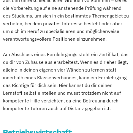
aus den unterschiedlichsten Gründen vorkommen – sei es
Entwicklungsberatung mit Fachrichtung
Fitnesstrainer/in A-Lizenz
die Vorbereitung auf eine anstehende Prüfung während
"Entspannungspädagogik"
des Studiums, um sich in ein bestimmtes Themengebiet zu
Fitnesstrainer/in B-Lizenz
Ernährungsberater/-in
vertiefen, bei dem privates Interesse besteht oder aber
Functional Trainer A-Lizenz
Ernährungsberater/-in mit zusätzlicher
um sich im Beruf zu spezialisieren und möglicherweise
Geprüfter Betriebswirt (IHK)
Fachrichtung "Sporternährung"
verantwortungsvollere Positionen einzunehmen.
Geprüfter Betriebswirt (IHK) - Master
Ernährungsberater/in Fachrichtung
Professional in Business Management
"Lebensmittelunverträglichkeiten und -
Am Abschluss eines Fernlehrgangs steht ein Zertifikat, das
(CCI)
allergien"
du dir von Zuhause aus erarbeitest. Wenn es dir eher liegt,
Geprüfter Fachwirt für Prävention und
alleine in deinen eigenen vier Wänden zu lernen statt
Ernährungsberater/in Fachrichtung
Gesundheitsförderung (IHK)
innerhalb eines Klassenverbundes, kann ein Fernlehrgang
„Ernährung in besonderen Lebensphasen“
Geprüfter Fitnessfachwirt (IHK)
das Richtige für dich sein. Hier kannst du dir deinen
Ernährungsberater/in für Sportler/innen
Geprüfter Wirtschaftsfachwirt (IHK)
Lernstoff selbst einteilen und musst trotzdem nicht auf
Ernährungsberater/in mit der Fachrichtung
Gesundheitscoach
kompetente Hilfe verzichten, da eine Betreuung durch
Pflanzenkunde in der Ernährung
Homöopathie im Sport
kompetente Tutoren auch auf Distanz gegeben ist.
Erziehungsberater/in
Kindersport Trainer
Erziehungsberater/in Fachrichtung
Kommunikationstrainer/in
Entspannungspädagogik
Betriebswirtschaft
Krankheitsbilder im Gesundheitssport