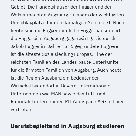
Lernberater/-in + Entwicklungsberatung
Gebiet. Die Handelshäuser der Fugger und der
NLP Tools in der psychologischen
Welser machten Augsburg zu einem der wichtigsten
Beratungspraxis
Umschlagplätze für den damaligen Geldmarkt. Noch
Paarberater/ -in
heute sind die Fugger durch die Fuggerhäuser und
Paarberater/-in + Systemische/r Berater/-
die Fuggerei in Augsburg gegenwärtig. Die durch
in
Jakob Fugger im Jahre 1516 gegründete Fuggerei
ist die älteste Sozialsiedlung Europas. Eine der
Personal Trainer/-in
reichsten Familien des Landes baute Unterkünfte
Personal Trainer/-in Fachrichtung "Fitness
für die ärmsten Familien von Augsburg. Auch heute
65+ (Seniorentrainer/-in)"
ist die Region Augsburg ein bedeutender
Personal Trainer/-in mit Fachrichtung
Wirtschaftsstandort in Bayern. Internationale
"Lebensmittelunverträglichkeiten"
Unternehmen wie MAN sowie das Luft- und
Personal Trainer/-in mit Zusatzmodul
Raumfahrtunternehmen MT Aerospace AG sind hier
"Betriebswirtschaft"
vertreten.
Pflanzenkunde in der Ernährung
Psychologische/r Berater/-in
Berufsbegleitend in Augsburg studieren
Psychologische/r Berater/-in Fachrichtung