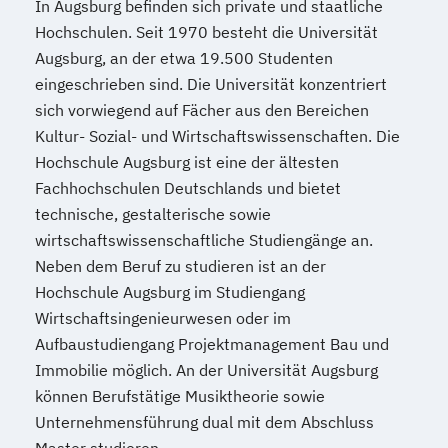
In Augsburg befinden sich private und staatliche
"Burnout-Prävention"
Hochschulen. Seit 1970 besteht die Universität
Psychologische/r Berater/-in Fachrichtung
Augsburg, an der etwa 19.500 Studenten
"Entspannungspädagogik"
eingeschrieben sind. Die Universität konzentriert
Psychologische/r Berater/-in Fachrichtung
sich vorwiegend auf Fächer aus den Bereichen
"Systemische Beratung"
Kultur- Sozial- und Wirtschaftswissenschaften. Die
Psychologische/r Berater/-in mit
Hochschule Augsburg ist eine der ältesten
zusätzlicher Fachrichtung "Paarberatung"
Fachhochschulen Deutschlands und bietet
Sportmedizin
technische, gestalterische sowie
Stressmanagement
wirtschaftswissenschaftliche Studiengänge an.
(Entspannungspädagoge/-in Fachrichtung
Neben dem Beruf zu studieren ist an der
"Burnout-Prävention")
Hochschule Augsburg im Studiengang
Wirtschaftsingenieurwesen oder im
Systemische/r Berater/-in
Aufbaustudiengang Projektmanagement Bau und
Tierernährungsberater/in
Immobilie möglich. An der Universität Augsburg
Tierheilpraktiker
können Berufstätige Musiktheorie sowie
Tierheilpraktiker + Grundlagen der
Unternehmensführung dual mit dem Abschluss
artgerechten Tierhaltung
Master studieren.