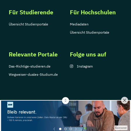
Für Studierende
Für Hochschulen
Übersicht Studienportale
Mediadaten
Übersicht Studienportale
Relevante Portale
Folge uns auf
Das-Richtige-studieren.de
Instagram
Wegweiser-duales-Studium.de
© Copyright 2026, TarGroup Media GmbH
Impressum
Über
Datenschutzerklärung
Nutzungsbedingungen
Barrier
Sponsored
uns