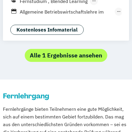
Fernstudium
Blended Learning
Zürich
Wien
Berlin
Fernlehrgang
Allgemeine Betriebswirtschaftslehre im
Berufsbegleitender Präsenzlehrgang
Gesundheitswesen
Angewandte Gerontologie
Kostenloses Infomaterial
Angewandte Prävention &
Gesundheitsförderung
Angewandte Psychologie
Alle 1 Ergebnisse ansehen
Berufspädagogik
Betriebliche*r Gesundheitsmanager*in
Betriebliches Gesundheitsmanagement
Digitale Prävention und
Fernlehrgang
Gesundheitsförderung
E-Health
Fernlehrgänge bieten Teilnehmern eine gute Möglichkeit,
Einführung in die Gesundheitswirtschaft
sich auf einem bestimmten Gebiet fortzubilden. Das mag
Einführung in die Sozialwirtschaft
aus den unterschiedlichsten Gründen vorkommen – sei es
Entwicklungs- und