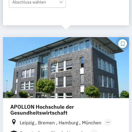
Abschluss wählen
APOLLON Hochschule der
Gesundheitswirtschaft
Leipzig
Bremen
Hamburg
München
Frankfurt
Köln
Göttingen
Stuttgart