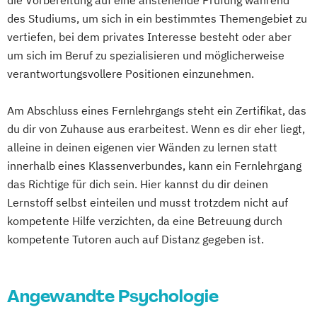
die Vorbereitung auf eine anstehende Prüfung während
Persönlichkeitspsychologie
des Studiums, um sich in ein bestimmtes Themengebiet zu
Ernährungsberatung
vertiefen, bei dem privates Interesse besteht oder aber
Ernährungswissenschaften
um sich im Beruf zu spezialisieren und möglicherweise
Ethik in der Gesundheitswirtschaft
verantwortungsvollere Positionen einzunehmen.
Gerontologie
Gesundheitspsychologie
Gesundheitssoziologie
Am Abschluss eines Fernlehrgangs steht ein Zertifikat, das
Gesundheitstechnologie
du dir von Zuhause aus erarbeitest. Wenn es dir eher liegt,
alleine in deinen eigenen vier Wänden zu lernen statt
Gesundheitsökonomie
innerhalb eines Klassenverbundes, kann ein Fernlehrgang
Grundlagen Psychologie
das Richtige für dich sein. Hier kannst du dir deinen
Grundlagenmedizin für Nichtmediziner
Lernstoff selbst einteilen und musst trotzdem nicht auf
Health Economics & Management
kompetente Hilfe verzichten, da eine Betreuung durch
Health Management
kompetente Tutoren auch auf Distanz gegeben ist.
IT-Management im Gesundheitswesen
Innovationsmanagement
Kommunale Prävention und
Angewandte Psychologie
Gesundheitsförderung