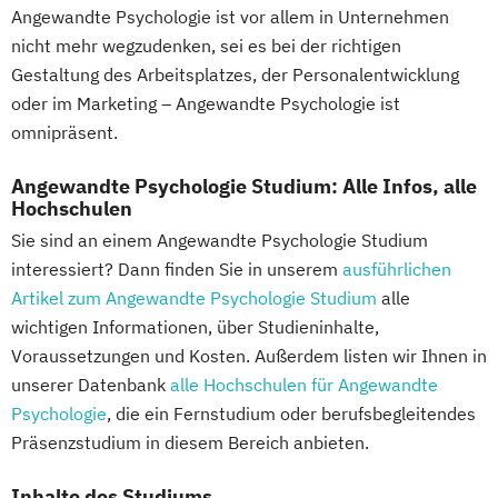
Management von Altenpflegeeinrichtungen
Angewandte Psychologie ist vor allem in Unternehmen
nicht mehr wegzudenken, sei es bei der richtigen
Gestaltung des Arbeitsplatzes, der Personalentwicklung
Medical Writing
oder im Marketing – Angewandte Psychologie ist
Netzwerk- und Kooperationsmanagement
omnipräsent.
Palliativbegleiter/-in
Pflegemanagement (versch. Schwerpunkte)
Angewandte Psychologie Studium: Alle Infos, alle
Hochschulen
Praxismanagement
Projektmanagement
Sie sind an einem Angewandte Psychologie Studium
Prozess- und Qualitätsmanagement
interessiert? Dann finden Sie in unserem
ausführlichen
Präventionsmanagement
Psychologie
Artikel zum Angewandte Psychologie Studium
alle
Psychologie für Führungskräfte
wichtigen Informationen, über Studieninhalte,
Voraussetzungen und Kosten. Außerdem listen wir Ihnen in
Psychologische Grundlagen der sozialen
unserer Datenbank
alle Hochschulen für Angewandte
Arbeit
Psychologie
, die ein Fernstudium oder berufsbegleitendes
Psychologische Methodenlehre
Präsenzstudium in diesem Bereich anbieten.
Public Health
Risikomanagement
Soziale Arbeit
Sozialmanagement
Inhalte des Studiums