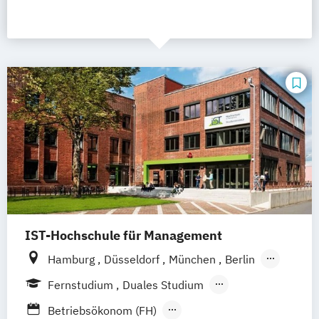
IST-Hochschule für Management
Hamburg
Düsseldorf
München
Berlin
Weil am Rhein
Frankfurt am Main
Essen
Fernstudium
Duales Studium
Stuttgart
Jena
Innsbruck
Linz
Fernlehrgang
Betriebsökonom (FH)