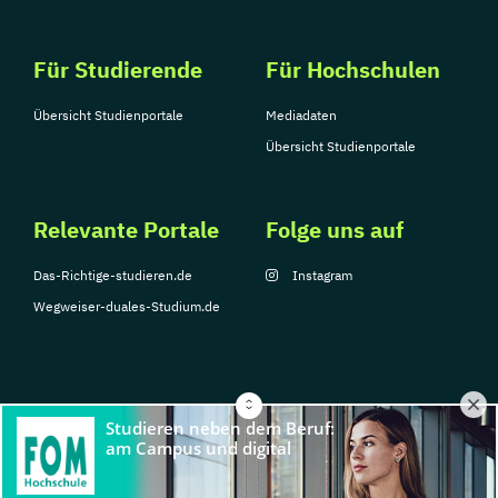
Für Studierende
Für Hochschulen
Übersicht Studienportale
Mediadaten
Übersicht Studienportale
Relevante Portale
Folge uns auf
Das-Richtige-studieren.de
Instagram
Wegweiser-duales-Studium.de
© Copyright 2026, TarGroup Media GmbH
Impressum
Über
Datenschutzerklärung
Nutzungsbedingungen
Barrier