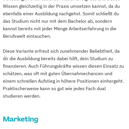
Transformation Management
Master’s Program in Exercise Science &
Wissen gleichzeitig in der Praxis umsetzen kannst, da du
Mgmt. mit Branchenfokus
Sports Nutrion (EN)
ebenfalls einer Ausbildung nachgehst. Somit schließt du
Fashionmanagement & Global Brands
Online-Marketing & Marketingmanagement
das Studium nicht nur mit dem Bachelor ab, sondern
Mgmt. mit Branchenfokus
kannst bereits mit jeder Menge Arbeitserfahrung in die
Handelsmanagement & E-Commerce
Berufswelt eintauchen.
Online-Marketing & Marketingmanagement
Mgmt. mit Branchenfokus Human Resource
(dual)
Diese Variante erfreut sich zunehmender Beliebtheit, da
Management
Personalmanagement
dir die Ausbildung bereits dabei hilft, dein Studium zu
Mgmt. mit Branchenfokus
Prävention & Gesundheitsförderung
finanzieren. Auch Führungskräfte wissen diesen Einsatz zu
Immobilienwirtschaft
Prävention
schätzen, was oft mit guten Übernahmechancen und
Mgmt. mit Schwerpunkt Advanced Finance
Sporttherapie und
einem schnellen Aufstieg in höhere Positionen einhergeht.
and Accounting
Gesundheitsmanagement
Praktischerweise kann so gut wie jedes Fach dual
Mgmt. mit Schwerpunkt International
Public Relations Hochschulzertifikat
studieren werden.
Management
Revenue Management
Musikproduktion
Outdoor Studies
Sportbusiness Management
Psychologie der Lebenswelten
Marketing
Sportvermarktung
Sportökonom (FH)
Social Media Studies
Tourism Consulting