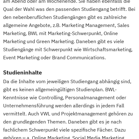
am Abend oder am Wochenende. Sie haben ebenfalls die
Leistungspsychologie
Qual der Wahl was den passenden Studiengang betrifft. Bei
Wirtschafts­ingenieurwesen
den nebenberuflichen Studiengängen gibt es zahlreiche
allgemeine Angebote, z.B. Marketing Management, Sales
Marketing, BWL mit Marketing-Schwerpunkt, Online
Marketing und Green Marketing. Daneben gibt es viele
Studiengänge mit Schwerpunkt wie Wirtschaftsmarketing,
Event Marketing oder Brand Communications.
Studieninhalte
Da die Inhalte vom jeweiligen Studiengang abhängig sind,
gibt es keinen allgemeingültigen Studienplan. BWL-
Kenntnisse wie Controlling, Personalmanagement oder
Unternehmensführung werden allerdings in jedem Fall
vermittelt. Auch VWL und Projektmanagement gehören zu
den grundlegenden Themen. Daneben gibt es je nach
fachlichem Schwerpunkt viele spezifische Fächer. Dazu
gehören u.a. Online Marketing, Social Media Marketing,