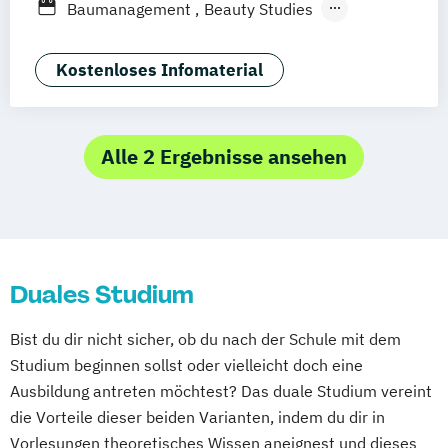
Duales Studium
Vollzeit
Baumanagement
Beauty Studies
Hospitality Controlling & Hotel Asset
Stuttgart
Computer Science
Creative Media
Management
Digital Engineering
Kostenloses Infomaterial
Hotel Management
Digital Entrepreneurship
Hotel- und Tourismusmarketing
Digital Innovation
Eventmanagement
Hotelmarketing – Schwerpunkt Sales
Fashion & Beauty
Alle 2 Ergebnisse ansehen
Management und Distribution
Fashion Studies & Luxury Brands
Hotelökonom (FH)
Film- & Videoproduktion
Game Design
Housekeeping Management
General Management (DE/EN)
International Sportbusiness
Green Engineering
Journalismus
Kommunikation & Eventmanagement
Duales Studium
Kriminalpsychologie
Management
Kommunikation & Medienmanagement
Management - Gesunde Arbeit & Employer
Kommunikationsmanagement
Bist du dir nicht sicher, ob du nach der Schule mit dem
Branding
MBA Health Care Management
Studium beginnen sollst oder vielleicht doch eine
Media Studies
Medienmanagement
Management im Gesundheitswesen
Ausbildung antreten möchtest? Das duale Studium vereint
Medienpsychologie
Marketing
die Vorteile dieser beiden Varianten, indem du dir in
Mgmt. mit Branchenfokus Digital
Master of Business Administration (MBA)
Vorlesungen theoretisches Wissen aneignest und dieses