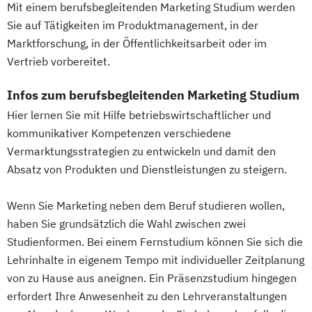
Software Design & User Experience
Mit einem berufsbegleitenden Marketing Studium werden
Tourismus Management
Sie auf Tätigkeiten im Produktmanagement, in der
Software Development
Tourismusökonom (FH)
Marktforschung, in der Öffentlichkeitsarbeit oder im
Sportjournalismus
Sportmanagement
Trainingswissenschaft und Sporternährung
Vertrieb vorbereitet.
Sportmanagement - Fußballmanagement
Sportmanagement - eSports Management
Veranstaltungsökonom (FH)
Infos zum berufsbegleitenden Marketing Studium
Sportmanangement - Fußballmanagement
Wirtschaftspsychologie
Hier lernen Sie mit Hilfe betriebswirtschaftlicher und
kommunikativer Kompetenzen verschiedene
Wirtschaftsinformatik
Vermarktungsstrategien zu entwickeln und damit den
Wirtschaftsinformatik - Cyber Security
Absatz von Produkten und Dienstleistungen zu steigern.
Wirtschaftsingenieurwesen
Wirtschaftsingenieurwesen
Wenn Sie Marketing neben dem Beruf studieren wollen,
Baumanagement für Bauingenieure
haben Sie grundsätzlich die Wahl zwischen zwei
Wirtschaftspsychologie
Studienformen. Bei einem Fernstudium können Sie sich die
Lehrinhalte in eigenem Tempo mit individueller Zeitplanung
Wirtschaftspsychologie - Digital
von zu Hause aus aneignen. Ein Präsenzstudium hingegen
Transformation Management
erfordert Ihre Anwesenheit zu den Lehrveranstaltungen
Wirtschaftspsychologie - Sport- &