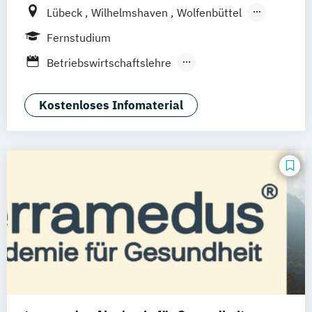
Lübeck
Wilhelmshaven
Wolfenbüttel
Hildesheim
Berlin
Emden
Brandenburg
Fernstudium
Frankfurt am Main
Kiel
Betriebswirtschaftslehre
Wirtschaftsinformatik
Kostenloses Infomaterial