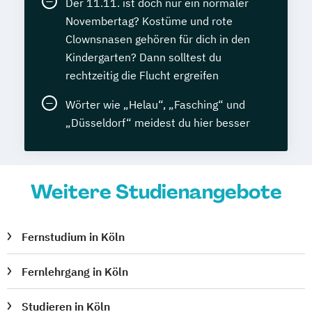
Der 11.11. ist doch nur ein normaler
Novembertag? Kostüme und rote
Clownsnasen gehören für dich in den
Kindergarten? Dann solltest du
rechtzeitig die Flucht ergreifen
Wörter wie „Helau“, „Fasching“ und
„Düsseldorf“ meidest du hier besser
Weitere Studienangebote
Fernstudium in Köln
Fernlehrgang in Köln
Studieren in Köln