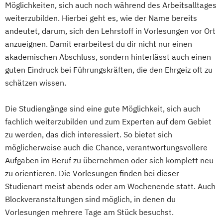
Möglichkeiten, sich auch noch während des Arbeitsalltages
Online Marketing und E-Commerce
Strategische Unternehmensplanung &
weiterzubilden. Hierbei geht es, wie der Name bereits
Software Engineering
Financial Modeling
andeutet, darum, sich den Lehrstoff in Vorlesungen vor Ort
Vertriebsmanagement
Strategisches
anzueignen. Damit erarbeitest du dir nicht nur einen
Wirtschaftspsychologie
Geschäftsprozessmanagement
akademischen Abschluss, sondern hinterlässt auch einen
Strategy & Leadership
guten Eindruck bei Führungskräften, die den Ehrgeiz oft zu
schätzen wissen.
Supply Chain Management (SCM)
Taxation
Accounting
Finance
Die Studiengänge sind eine gute Möglichkeit, sich auch
Transport- und Logistikrecht
fachlich weiterzubilden und zum Experten auf dem Gebiet
Transportsysteme
zu werden, das dich interessiert. So bietet sich
UX Design & Management
möglicherweise auch die Chance, verantwortungsvollere
Unternehmensführung
Aufgaben im Beruf zu übernehmen oder sich komplett neu
Unternehmensrecht
zu orientieren. Die Vorlesungen finden bei dieser
Verhaltensökonomik - Psychologisches
Studienart meist abends oder am Wochenende statt. Auch
Praxiswissen für den Finanzbereich
Blockveranstaltungen sind möglich, in denen du
Vertriebs- und Handelsmanagement
Vorlesungen mehrere Tage am Stück besuchst.
Wirtschaftsbeziehungen & internationale