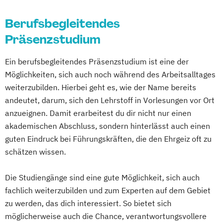
Wirtschaftsingenieurwesen
Berufsbegleitendes
Wirtschaftsingenieurwesen
Präsenzstudium
Baumanagement für Bauingenieure
Wirtschaftspsychologie
Ein berufsbegleitendes Präsenzstudium ist eine der
Wirtschaftspsychologie - Digital
Möglichkeiten, sich auch noch während des Arbeitsalltages
Transformation Management
weiterzubilden. Hierbei geht es, wie der Name bereits
Wirtschaftspsychologie - Sport- &
andeutet, darum, sich den Lehrstoff in Vorlesungen vor Ort
Leistungspsychologie
anzueignen. Damit erarbeitest du dir nicht nur einen
Wirtschafts­ingenieurwesen
akademischen Abschluss, sondern hinterlässt auch einen
guten Eindruck bei Führungskräften, die den Ehrgeiz oft zu
schätzen wissen.
Die Studiengänge sind eine gute Möglichkeit, sich auch
fachlich weiterzubilden und zum Experten auf dem Gebiet
zu werden, das dich interessiert. So bietet sich
möglicherweise auch die Chance, verantwortungsvollere