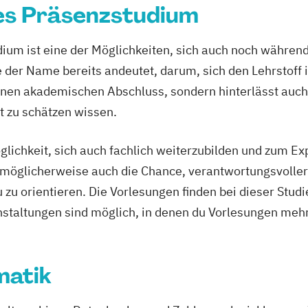
erung Retail
es Präsenzstudium
 Media Studies
ung Business
ium ist eine der Möglichkeiten, sich auch noch während
e der Name bereits andeutet, darum, sich den Lehrstoff 
smus
ung Finance
 einen akademischen Abschluss, sondern hinterlässt auch
ung General
ent
t zu schätzen wissen.
ent
rung Human
ment
glichkeit, sich auch fachlich weiterzubilden und zum E
ich möglicherweise auch die Chance, verantwortungsvolle
zu orientieren. Die Vorlesungen finden bei dieser Stud
staltungen sind möglich, in denen du Vorlesungen meh
ement für
matik
formation