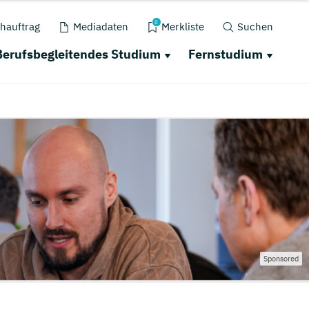
0
hauftrag
Mediadaten
Merkliste
Suchen
Berufsbegleitendes Studium
Fernstudium
Sponsored