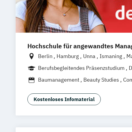
Hochschule für angewandtes Man
Berlin
Hamburg
Unna
Ismaning
M
Frankfurt
Hannover
Leipzig
Düsseld
Berufsbegleitendes Präsenzstudium
D
Nürnberg
Stuttgart
Vollzeit
Baumanagement
Beauty Studies
Com
Creative Media
Digital Engineering
Digital Entrepreneurship
Digital Inno
Kostenloses Infomaterial
Eventmanagement
Fashion & Beauty
Fashion Studies & Luxury Brands
Film- & Videoproduktion
Game Desig
General Management (DE/EN)
Green 