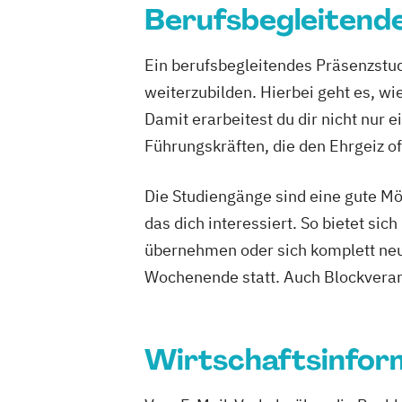
Business Administration mit Spezialisi
Berufsbegleitend
Musikproduktion
Outdoor Studies
Management
Psychologie der Lebenswelten
Social
Business Management mit Spezialisier
Ein berufsbegleitendes Präsenzstud
Software Design & User Experience
Transformation & Informatics
Software Development
weiterzubilden. Hierbei geht es, wi
Sportjournali
Business Management mit Spezialisier
Sportmanagement
Damit erarbeitest du dir nicht nur
Business Management mit Spezialisier
Sportmanagement - Fußballmanagem
Führungskräften, die den Ehrgeiz of
Management
Sportmanagement - eSports Managem
Business Management mit Spezialisie
Sportmanangement - Fußballmanage
Die Studiengänge sind eine gute Mö
Resources & Business Psychology
Wirtschaftsinformatik
das dich interessiert. So bietet s
Wirtschaftsinformatik - Cyber Security
übernehmen oder sich komplett neu 
Wirtschaftsingenieurwesen
Wochenende statt. Auch Blockveran
Wirtschaftsingenieurwesen Baumanag
Bauingenieure
Wirtschaftspsychologie
Wirtschaftsinfor
Wirtschaftspsychologie - Digital Trans
Management