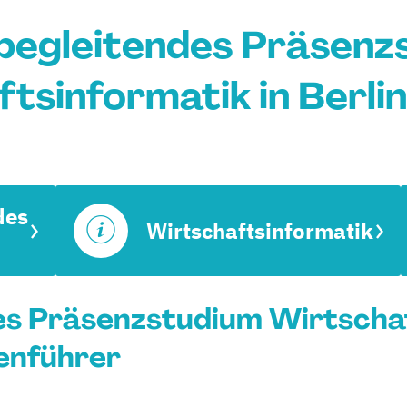
begleitendes Präsenz
tsinformatik in Berli
des
Wirtschaftsinformatik
s Präsenzstudium Wirtschaf
ienführer