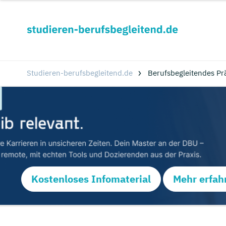
Studieren-berufsbegleitend.de
Berufsbegleitendes Pr
Kostenloses Infomaterial
Mehr erfah