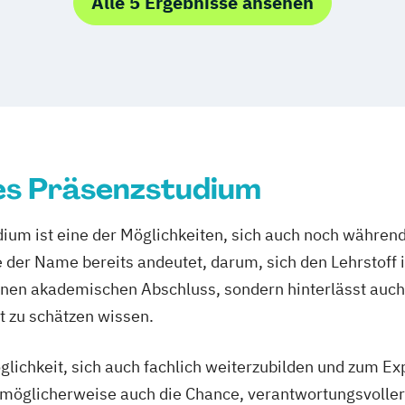
Alle 5 Ergebnisse ansehen
agement
Technologiema
enieurwesen
nagement
Nachhaltigkei
cht
chaften
Pflegemanage
ment
Psychologie & Kü
 M.Sc.
Real Estate Ma
ologie
Risk Managemen
Soziale Arbeit
es Präsenzstudium
Sozialmanagem
Supply Chain 
Sustainability 
ium ist eine der Möglichkeiten, sich auch noch während
Unternehmensfü
e der Name bereits andeutet, darum, sich den Lehrstoff 
Wirtschaft & M
 einen akademischen Abschluss, sondern hinterlässt auch
Wirtschaftsing
t zu schätzen wissen.
Wirtschaftsrech
glichkeit, sich auch fachlich weiterzubilden und zum E
ich möglicherweise auch die Chance, verantwortungsvolle