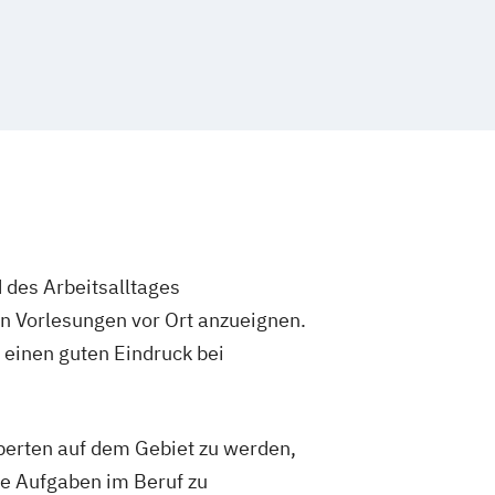
nagement
tsmanagement
Personalmanagement
ment
Primary Care Management
nstliche Intelligenz
Public Health
nagement
Recht & Management
t & Treasury
Sales Management
Soziale Medizin & Beratung
ent
Steuerrecht
Management
& Business Transformation
Taxation
 des Arbeitsalltages
hrung & Controlling
in Vorlesungen vor Ort anzueignen.
anagement
Wirtschaftsinformatik
 einen guten Eindruck bei
enieurwesen
Wirtschaftspsychologie
t
Wirtschaftsrecht Vertiefung Notariat
xperten auf dem Gebiet zu werden,
re Aufgaben im Beruf zu