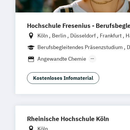
Hochschule Fresenius - Berufsbegl
Köln
Berlin
Düsseldorf
Frankfurt
H
München
Wiesbaden
Online-Campu
Berufsbegleitendes Präsenzstudium
D
Oldenburg
Hannover
Dortmund
Erf
Blended Learning
Angewandte Chemie
Braunschweig
Angewandte Ernährungs- und Sportwis
Angewandte Erziehungswissenschaft
Kostenloses Infomaterial
Betriebswirtschaftslehre
Bioanalytical Chemistry and Pharmaceu
(EN)
Biosciences
Business Development & Digital Innova
Rheinische Hochschule Köln
Chiropraktik
Controlling und Unterne
Köln