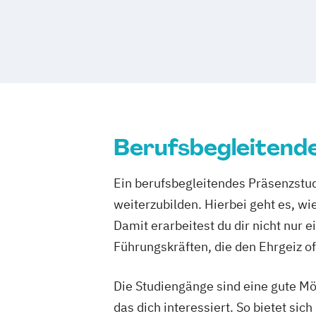
Pharmceutical Medicine
Projektman
Wirtschaftsinformatik
Wirtschaftsing
Psychologie
Soziale Arbeit
Sportma
Wirtschaftspsychologie
Wirtschaftsre
Sportphysiotherapie
Therapiewissens
Tourismus-
Hotel- und Eventmanage
Wirtschaftschemie
Wirtschaftschemie
Wirtschaftsforensik
Wirtschaftspsych
Berufsbegleitend
Ein berufsbegleitendes Präsenzstud
weiterzubilden. Hierbei geht es, wi
Damit erarbeitest du dir nicht nur
Führungskräften, die den Ehrgeiz of
Die Studiengänge sind eine gute Mö
das dich interessiert. So bietet s