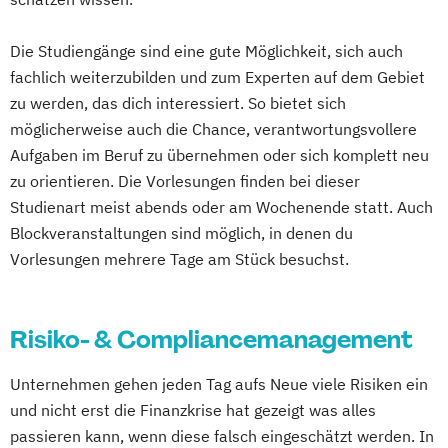
Soziale Medizin & Beratung
Die Studiengänge sind eine gute Möglichkeit, sich auch
Sozialmanagement
Steuerrecht
fachlich weiterzubilden und zum Experten auf dem Gebiet
Supply Chain Management
zu werden, das dich interessiert. So bietet sich
Sustainability & Business Transformation
möglicherweise auch die Chance, verantwortungsvollere
Taxation
Aufgaben im Beruf zu übernehmen oder sich komplett neu
Unternehmensführung & Controlling
zu orientieren. Die Vorlesungen finden bei dieser
Wirtschaft & Management
Studienart meist abends oder am Wochenende statt. Auch
Wirtschaftsinformatik
Blockveranstaltungen sind möglich, in denen du
Wirtschaftsingenieurwesen
Vorlesungen mehrere Tage am Stück besuchst.
Wirtschaftspsychologie
Wirtschaftsrecht
Wirtschaftsrecht Vertiefung Notariat
Risiko- & Compliancemanagement
Unternehmen gehen jeden Tag aufs Neue viele Risiken ein
und nicht erst die Finanzkrise hat gezeigt was alles
passieren kann, wenn diese falsch eingeschätzt werden. In