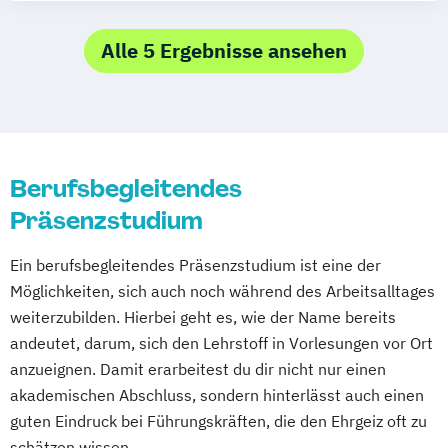
Technical Management
Katastrophenmanagement
Managing Global Dynamics
Wertorientierte Unternehmensführung
Klinische Medizintechnikforschung
Alle 5 Ergebnisse ansehen
Marketing & Digitale Medien
Wirtschaftsinformatik
Rechtspsychologie
Verkehrspsychologie
Marketing- und Brand Management
Wirtschaftsingenieurwesen
Maschinenbau & Digitale Technologien
Wirtschaftspsychologie
Wirtschaftsrecht
Medical Care
Medizinmanagement
Nachhaltiges Innovations- und
Berufsbegleitendes
Technologiemanagement
Präsenzstudium
Nachhaltigkeitsmanagement
Personalmanagement
Ein berufsbegleitendes Präsenzstudium ist eine der
Pflegemanagement
Möglichkeiten, sich auch noch während des Arbeitsalltages
Primary Care Management
weiterzubilden. Hierbei geht es, wie der Name bereits
Psychologie & Künstliche Intelligenz
andeutet, darum, sich den Lehrstoff in Vorlesungen vor Ort
Public Health
Real Estate Management
anzueignen. Damit erarbeitest du dir nicht nur einen
Recht & Management
akademischen Abschluss, sondern hinterlässt auch einen
Risk Management & Treasury
guten Eindruck bei Führungskräften, die den Ehrgeiz oft zu
schätzen wissen.
Sales Management
Soziale Arbeit