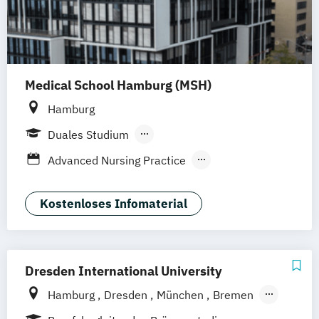
Sport- und Bewegungstherapie
Sport- und Schmerztherapie
Training und Coaching im Fußball
Medical School Hamburg (MSH)
Hamburg
Duales Studium
Berufsbegleitendes Präsenzstudium
Advanced Nursing Practice
Blended Learning
Clinical Research (EN/DE)
Digital Health Management
Ergotherapie
Kostenloses Infomaterial
Gesundheits- und Pflegepädagogik
Intermediale Kunsttherapie
Krankenhausmanagement
Logopädie
Dresden International University
Medical and Health Education
Hamburg
Dresden
München
Bremen
Medizinpädagogik
Neurorehabilitation
Berlin
Leipzig
Nürnberg
Köln