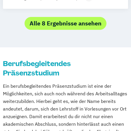
Orale Medizin und Alterszahnheilkunde
Systemische Beratung und Management
Sportphysiotherapie
Osteopathie
Osteopathische Therapie
Paradontologie und Implantattherapie
Alle 8 Ergebnisse ansehen
Physiotherapie
Preventive Medicine
Unternehmensführung
Vorbeugender Brandschutz
Wirtschaft und Recht
Berufsbegleitendes
Präsenzstudium
Ein berufsbegleitendes Präsenzstudium ist eine der
Möglichkeiten, sich auch noch während des Arbeitsalltages
weiterzubilden. Hierbei geht es, wie der Name bereits
andeutet, darum, sich den Lehrstoff in Vorlesungen vor Ort
anzueignen. Damit erarbeitest du dir nicht nur einen
akademischen Abschluss, sondern hinterlässt auch einen