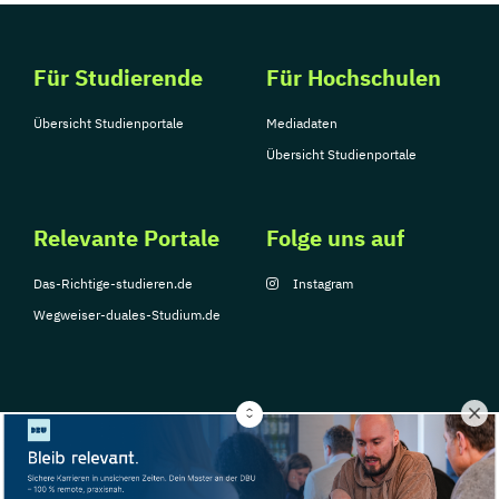
Für Studierende
Für Hochschulen
Übersicht Studienportale
Mediadaten
Übersicht Studienportale
Relevante Portale
Folge uns auf
Das-Richtige-studieren.de
Instagram
Wegweiser-duales-Studium.de
© Copyright 2026, TarGroup Media GmbH
Impressum
Über
Datenschutzerklärung
Nutzungsbedingungen
Barrier