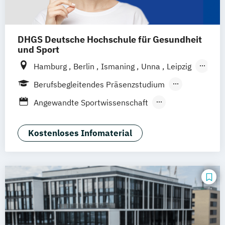
Rettungswissenschaften
DHGS Deutsche Hochschule für Gesundheit
und Sport
Hamburg
Berlin
Ismaning
Unna
Leipzig
Köln
Frankfurt
Mannheim
Stuttgart
Berufsbegleitendes Präsenzstudium
Wien
Innsbruck
Hannover
Duales Studium
Blended Learning
Angewandte Sportwissenschaft
Fitnesstraining & Management
Life Coaching
Medizinpädagogik
Kostenloses Infomaterial
Physician Assistant
Physiotherapie
Positive Psychologie & Coaching
Psychologie
Soziale Arbeit und Sport
Sport und angewandte
Trainingswissenschaft (versch.
Schwerpunkte)