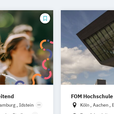
eitend
FOM Hochschule
amburg
Idstein
Köln
Aachen
s
Osnabrück
Duisburg
Düsse