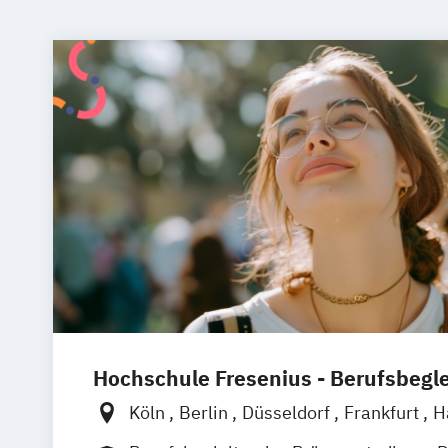
Hochschule Fresenius - Berufsbegl
Köln
Berlin
Düsseldorf
Frankfurt
H
München
Wiesbaden
Online-Campu