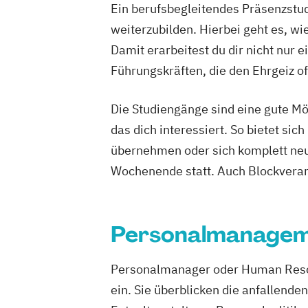
Ein berufsbegleitendes Präsenzstud
Software Design & User Experience
Software Development
weiterzubilden. Hierbei geht es, wi
Sportjournali
Sportmanagement
Damit erarbeitest du dir nicht nur
Sportmanagement - Fußballmanagem
Führungskräften, die den Ehrgeiz of
Sportmanagement - eSports Managem
Sportmanangement - Fußballmanage
Die Studiengänge sind eine gute Mö
Wirtschaftsinformatik
das dich interessiert. So bietet s
Wirtschaftsinformatik - Cyber Security
übernehmen oder sich komplett neu 
Wirtschaftsingenieurwesen
Wochenende statt. Auch Blockveran
Wirtschaftsingenieurwesen Baumanag
Bauingenieure
Wirtschaftspsychologie
Personalmanage
Wirtschaftspsychologie - Digital Trans
Management
Personalmanager oder Human Reso
Wirtschaftspsychologie - Sport- & Leis
ein. Sie überblicken die anfallend