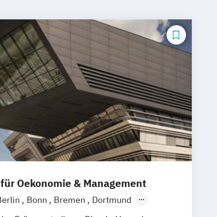
 für Oekonomie & Management
Berlin
Bonn
Bremen
Dortmund
ldorf
Essen
Frankfurt am Main