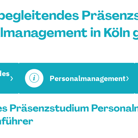
begleitendes Präsenz
lmanagement in Köln 
des
Personalmanagement
es Präsenzstudium Persona
nführer