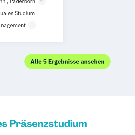
nn
Paderborn
Soziale Arbeit
uales Studium
Sozialmanagem
formation
Supply Chain 
anagement
Sustainability 
lling
agement &
Unternehmensfü
management
Wirtschaft & M
sulting
agement & E-
Wirtschaftsing
z & Data Science
Alle 5 Ergebnisse ansehen
Wirtschaftsrech
urce
trieb
irtschaft
nce and
gement
 Management
es Präsenzstudium
 Media Studies