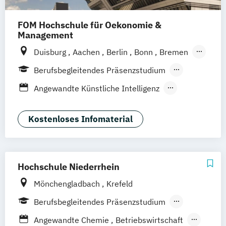
FOM Hochschule für Oekonomie &
Management
Duisburg
Aachen
Berlin
Bonn
Bremen
Dortmund
Düsseldorf
Essen
Berufsbegleitendes Präsenzstudium
Frankfurt am Main
Hamburg
Hannover
Blended Learning
Angewandte Künstliche Intelligenz
Köln
Mannheim
München
Münster
Arbeits-
Neuss
Nürnberg
Siegen
Stuttgart
Organisations- und Personalpsychologie
Kostenloses Infomaterial
Wesel
Wuppertal
Augsburg
Kassel
Arbeitsrecht für die Unternehmenspraxis
Leipzig
Gütersloh
Hagen
Karlsruhe
Business Administration
Saarbrücken
Mainz
Arnsberg
Business Administration (EN)
Digitales Live Studium (DLS)
Wien
Hochschule Niederrhein
Business Consulting & Digital Management
Mönchengladbach
Krefeld
Coaching
Beratung & Change
Berufsbegleitendes Präsenzstudium
Cyber Security
Fernstudium
Angewandte Chemie
Betriebswirtschaft