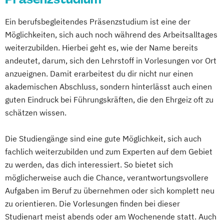
Managing Global Dynamics
Marketing & Digitale Medien
Ein berufsbegleitendes Präsenzstudium ist eine der
Marketing- und Brand Management
Möglichkeiten, sich auch noch während des Arbeitsalltages
Maschinenbau & Digitale Technologien
weiterzubilden. Hierbei geht es, wie der Name bereits
Medical Care
Medizinmanagement
andeutet, darum, sich den Lehrstoff in Vorlesungen vor Ort
anzueignen. Damit erarbeitest du dir nicht nur einen
Nachhaltiges Innovations- und
akademischen Abschluss, sondern hinterlässt auch einen
Technologiemanagement
guten Eindruck bei Führungskräften, die den Ehrgeiz oft zu
Nachhaltigkeitsmanagement
schätzen wissen.
Personalmanagement
Pflegemanagement
Die Studiengänge sind eine gute Möglichkeit, sich auch
Primary Care Management
fachlich weiterzubilden und zum Experten auf dem Gebiet
Psychologie & Künstliche Intelligenz
zu werden, das dich interessiert. So bietet sich
Public Health
Real Estate Management
möglicherweise auch die Chance, verantwortungsvollere
Recht & Management
Aufgaben im Beruf zu übernehmen oder sich komplett neu
Risk Management & Treasury
zu orientieren. Die Vorlesungen finden bei dieser
Sales Management
Soziale Arbeit
Studienart meist abends oder am Wochenende statt. Auch