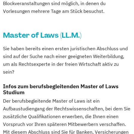
Soziale Medizin & Beratung
Blockveranstaltungen sind möglich, in denen du
Sozialmanagement
Steuerrecht
Vorlesungen mehrere Tage am Stück besuchst.
Supply Chain Management
Sustainability & Business Transformation
Master of Laws (LL.M.)
Taxation
Unternehmensführung & Controlling
Sie haben bereits einen ersten juristischen Abschluss und
Wirtschaft & Management
sind auf der Suche nach einer geeigneten Weiterbildung,
Wirtschaftsinformatik
um als Rechtsexperte in der freien Wirtschaft aktiv zu
Wirtschaftsingenieurwesen
sein?
Wirtschaftspsychologie
Wirtschaftsrecht
Infos zum berufsbegleitenden Master of Laws
Wirtschaftsrecht Vertiefung Notariat
Studium
Der berufsbegleitende Master of Laws ist ein
Aufbaustudiengang der Rechtswissenschaften, bei dem Sie
zusätzliche Qualifikationen erwerben, die Ihnen einen
Vorspruch vor Ihren späteren Mitbewerbern verschaffen.
Mit diesem Abschluss sind Sie für Banken, Versicherungen