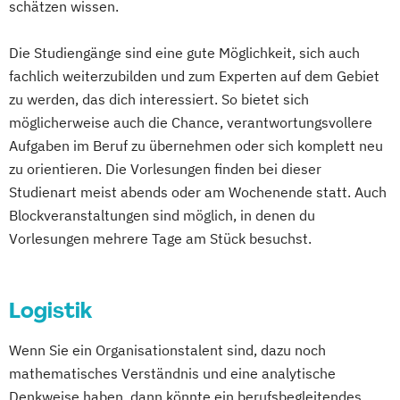
schätzen wissen.
Supply Chain Management
Sustainability & Business Transformation
Die Studiengänge sind eine gute Möglichkeit, sich auch
Taxation
fachlich weiterzubilden und zum Experten auf dem Gebiet
Unternehmensführung & Controlling
zu werden, das dich interessiert. So bietet sich
möglicherweise auch die Chance, verantwortungsvollere
Wirtschaft & Management
Aufgaben im Beruf zu übernehmen oder sich komplett neu
Wirtschaftsinformatik
zu orientieren. Die Vorlesungen finden bei dieser
Wirtschaftsingenieurwesen
Studienart meist abends oder am Wochenende statt. Auch
Wirtschaftspsychologie
Wirtschaftsrecht
Blockveranstaltungen sind möglich, in denen du
Wirtschaftsrecht Vertiefung Notariat
Vorlesungen mehrere Tage am Stück besuchst.
Logistik
Wenn Sie ein Organisationstalent sind, dazu noch
mathematisches Verständnis und eine analytische
Denkweise haben, dann könnte ein berufsbegleitendes