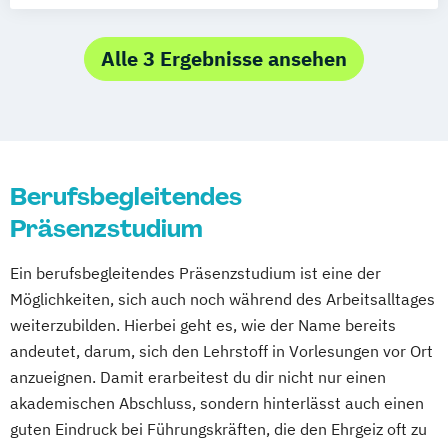
Marketing- und Brand Management
Management
Maschinenbau & Digitale Technologien
Business Administration International
Alle 3 Ergebnisse ansehen
Medical Care
Medizinmanagement
Management
Nachhaltiges Innovations- und
Business Administration Sales & Brand
Technologiemanagement
Management
Nachhaltigkeitsmanagement
Management - Business Intelligence &
Berufsbegleitendes
Personalmanagement
Data Science
Pflegemanagement
Präsenzstudium
Management - Finance
Primary Care Management
Management - International Management
Ein berufsbegleitendes Präsenzstudium ist eine der
Psychologie & Künstliche Intelligenz
Management - Marketing
CRM & Vertrieb
Möglichkeiten, sich auch noch während des Arbeitsalltages
Public Health
Real Estate Management
weiterzubilden. Hierbei geht es, wie der Name bereits
Recht & Management
andeutet, darum, sich den Lehrstoff in Vorlesungen vor Ort
Risk Management & Treasury
anzueignen. Damit erarbeitest du dir nicht nur einen
Sales Management
Soziale Arbeit
akademischen Abschluss, sondern hinterlässt auch einen
Soziale Medizin & Beratung
guten Eindruck bei Führungskräften, die den Ehrgeiz oft zu
Sozialmanagement
Steuerrecht