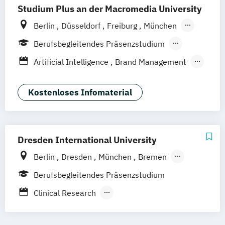
Studium Plus an der Macromedia University
Berlin
Düsseldorf
Freiburg
München
Stuttgart
Frankfurt am Main
Hamburg
Berufsbegleitendes Präsenzstudium
Hannover
Köln
Leipzig
Blended Learning
Artificial Intelligence
Brand Management
Business Management
Digital Product Design
Kostenloses Infomaterial
Eventmanagement
Fashion Management
Interior Design und Raumkonzepte
Marketingmanagement
Dresden International University
Medien- und Kommunikationsmanagement
Berlin
Dresden
München
Bremen
Hamburg
Leipzig
Nürnberg
Köln
Medien- und Werbepsychologie
Berufsbegleitendes Präsenzstudium
Stuttgart
Straubing
Musikmanagement
Sportmanagement
Clinical Research
Wirtschaftspsychologie
Fahrzeugsicherheit und
Verkehrsunfallforschung