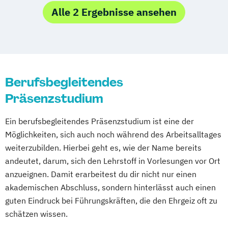
Human Communication -
Alle 2 Ergebnisse ansehen
Kommunikationspsychologie und
Management
Immobilienmanagement
International Commercial & Contract
Berufsbegleitendes
Management
Präsenzstudium
Krankenhauspharmazie
Kultur + Management
Logistik
Ein berufsbegleitendes Präsenzstudium ist eine der
Management Sicherheit und Gesundheit
Möglichkeiten, sich auch noch während des Arbeitsalltages
bei der Arbeit
weiterzubilden. Hierbei geht es, wie der Name bereits
Management und Führung
Medizinrecht
andeutet, darum, sich den Lehrstoff in Vorlesungen vor Ort
Montageingenieur
Notfallsanitäter
anzueignen. Damit erarbeitest du dir nicht nur einen
Orale Medizin und Alterszahnheilkunde
akademischen Abschluss, sondern hinterlässt auch einen
Osteopathie
Osteopathische Therapie
guten Eindruck bei Führungskräften, die den Ehrgeiz oft zu
Paradontologie und Implantattherapie
schätzen wissen.
Physiotherapie
Preventive Medicine