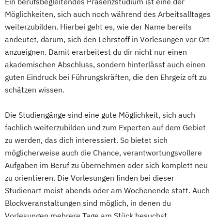
Ein berufsbegleitendes Präsenzstudium ist eine der
Physiotherapie
Preventive Medicine
Möglichkeiten, sich auch noch während des Arbeitsalltages
Unternehmensführung
weiterzubilden. Hierbei geht es, wie der Name bereits
Vorbeugender Brandschutz
andeutet, darum, sich den Lehrstoff in Vorlesungen vor Ort
Wirtschaft und Recht
anzueignen. Damit erarbeitest du dir nicht nur einen
akademischen Abschluss, sondern hinterlässt auch einen
guten Eindruck bei Führungskräften, die den Ehrgeiz oft zu
schätzen wissen.
Die Studiengänge sind eine gute Möglichkeit, sich auch
fachlich weiterzubilden und zum Experten auf dem Gebiet
zu werden, das dich interessiert. So bietet sich
möglicherweise auch die Chance, verantwortungsvollere
Aufgaben im Beruf zu übernehmen oder sich komplett neu
zu orientieren. Die Vorlesungen finden bei dieser
Studienart meist abends oder am Wochenende statt. Auch
Blockveranstaltungen sind möglich, in denen du
Vorlesungen mehrere Tage am Stück besuchst.