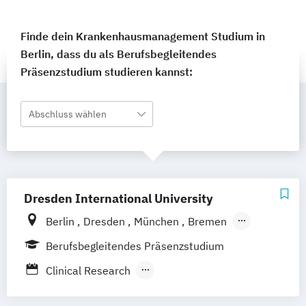
Finde dein Krankenhausmanagement Studium in
Berlin, dass du als Berufsbegleitendes
Präsenzstudium studieren kannst:
Abschluss wählen
Dresden International University
Berlin
Dresden
München
Bremen
Hamburg
Leipzig
Nürnberg
Köln
Berufsbegleitendes Präsenzstudium
Stuttgart
Straubing
Clinical Research
Fahrzeugsicherheit und