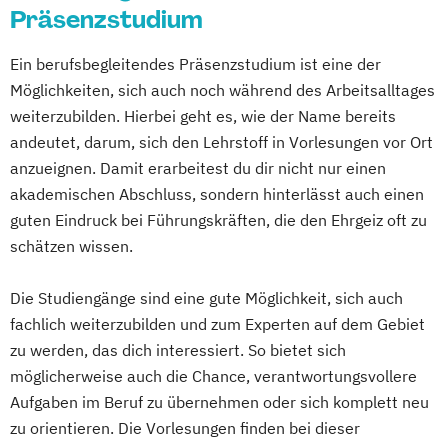
Kommunikation & Eventmanagement
Master of Business Administration
Präsenzstudium
Kommunikation & Medienmanagement
Media and Data-driven Business
Ein berufsbegleitendes Präsenzstudium ist eine der
Kommunikationsmanagement
Personalmanagement und
Möglichkeiten, sich auch noch während des Arbeitsalltages
MBA Health Care Management
Wirtschaftspsychologie
weiterzubilden. Hierbei geht es, wie der Name bereits
Management im Gesundheitswesen
Planung und Koordination in der Sozialen
andeutet, darum, sich den Lehrstoff in Vorlesungen vor Ort
Marketing
Arbeit
anzueignen. Damit erarbeitest du dir nicht nur einen
Master of Business Administration (MBA)
Rechnungswesen Steuern Wirtschaftsrecht
akademischen Abschluss, sondern hinterlässt auch einen
Master’s Program in Exercise Science &
guten Eindruck bei Führungskräften, die den Ehrgeiz oft zu
Sports Nutrion (EN)
Sales and Negotiation
schätzen wissen.
Online-Marketing & Marketingmanagement
Soziale Arbeit in der Migrationsgesellschaft
Die Studiengänge sind eine gute Möglichkeit, sich auch
Online-Marketing & Marketingmanagement
Supply Chain Management
Logistics
fachlich weiterzubilden und zum Experten auf dem Gebiet
(dual)
Production
Wirtschaftsinformatik
zu werden, das dich interessiert. So bietet sich
Personalmanagement
Wirtschaftsingenieurwesen
möglicherweise auch die Chance, verantwortungsvollere
Prävention & Gesundheitsförderung
Aufgaben im Beruf zu übernehmen oder sich komplett neu
zu orientieren. Die Vorlesungen finden bei dieser
Prävention