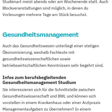
Studienart meist abends oder am Wochenende statt. Auch
Sporttherapie und
Blockveranstaltungen sind möglich, in denen du
Gesundheitsmanagement
Vorlesungen mehrere Tage am Stück besuchst.
Public Relations Hochschulzertifikat
Revenue Management
Sportbusiness Management
Gesundheitsmanagement
Sportvermarktung
Sportökonom (FH)
Tourism Consulting
Auch das Gesundheitswesen unterliegt einer stetigen
Tourismus Management
Ökonomisierung, weshalb Fachleute mit
Tourismusökonom (FH)
gesundheitswissenschaftlichen sowie
Trainingswissenschaft und Sporternährung
betriebswirtschaftlichen Kenntnissen sehr begehrt sind.
Infos zum berufsbegleitenden
Veranstaltungsökonom (FH)
Gesundheitsmanagement Studium
Wirtschaftspsychologie
Sie interessieren sich für die Schnittstelle zwischen
Gesundheitswissenschaft und BWL und können sich
vorstellen in einem Krankenhaus oder einer Arztpraxis
Managementaufgaben zu übernehmen? In einem